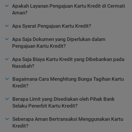
Apakah Layanan Pengajuan Kartu Kredit di Cermati
Aman?
Apa Syarat Pengajuan Kartu Kredit?
Apa Saja Dokumen yang Diperlukan dalam
Pengajuan Kartu Kredit?
Apa Saja Biaya Kartu Kredit yang Dibebankan pada
Nasabah?
Bagaimana Cara Menghitung Bunga Tagihan Kartu
Kredit?
Berapa Limit yang Disediakan oleh Pihak Bank
Selaku Penerbit Kartu Kredit?
Seberapa Aman Bertransaksi Menggunakan Kartu
Kredit?