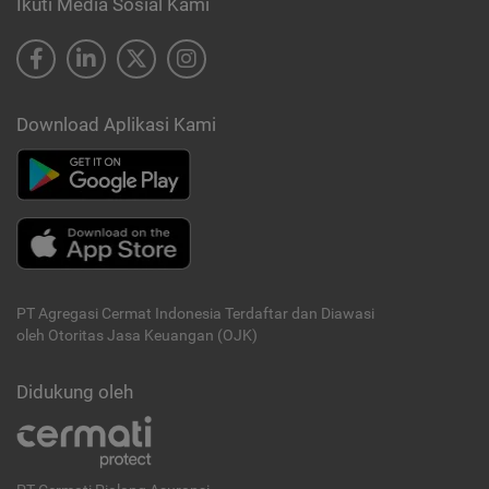
Ikuti Media Sosial Kami
Download Aplikasi Kami
PT Agregasi Cermat Indonesia
Terdaftar dan Diawasi
oleh Otoritas Jasa Keuangan (OJK)
Didukung oleh