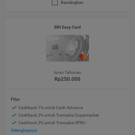
Bandingkan
BRI Easy Card
Iuran Tahunan
Rp250.000
Fitur
Cashback 1% untuk Cash Advance
Cashback 2% untuk Transaksi Supermarket
Cashhack 3% untuk Transaksi SPBU
Selengkapnya