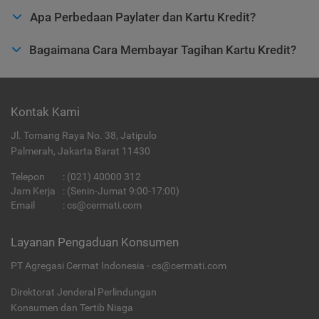
Apa Perbedaan Paylater dan Kartu Kredit?
Bagaimana Cara Membayar Tagihan Kartu Kredit?
Kontak Kami
Jl. Tomang Raya No. 38, Jatipulo
Palmerah, Jakarta Barat 11430
Telepon
:
(021) 40000 312
Jam Kerja
: (Senin-Jumat 9:00-17:00)
Email
:
cs@cermati.com
Layanan Pengaduan Konsumen
PT Agregasi Cermat Indonesia - cs@cermati.com
Direktorat Jenderal Perlindungan
Konsumen dan Tertib Niaga