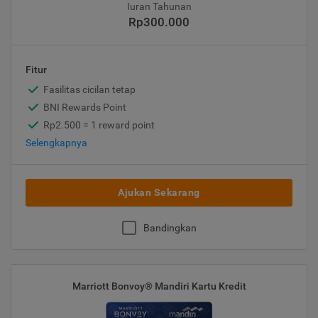
Iuran Tahunan
Rp300.000
Fitur
Fasilitas cicilan tetap
BNI Rewards Point
Rp2.500 = 1 reward point
Selengkapnya
Ajukan Sekarang
Bandingkan
Marriott Bonvoy® Mandiri Kartu Kredit