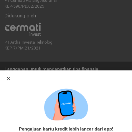
PT Cermati Pialang Asuransi
KEP-596/PD.02/2025
Didukung oleh
PT Artha Investa Teknologi
KEP-7/PM.21/2021
Langganan untuk mendapatkan tips finansial
Berlangganan
Disclaimer:
Cermati merupakan penyelenggara agregasi jasa keuangan yang terdaftar di
OJK. Oleh karena itu, produk dan/atau layanan jasa keuangan yang
ditawarkan bukan merupakan produk dan/atau layanan jasa keuangan yang
diterbitkan oleh Cermati dan Cermati tidak bertanggung jawab atas tuntutan
dan risiko terkait produk dan/atau layanan LJK dan/atau pihak yang
Pengajuan kartu kredit lebih lancar dari app!
melakukan kegiatan di sektor jasa keuangan.