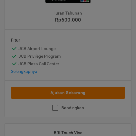
Iuran Tahunan
Rp600.000
Fitur
JCB Airport Lounge
JCB Privilege Program
JCB Plaza Call Center
Selengkapnya
Ajukan Sekarang
Bandingkan
BRI Touch Visa