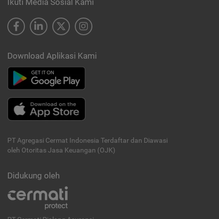
Ikuti Media Sosial Kami
Download Aplikasi Kami
PT Agregasi Cermat Indonesia
Terdaftar dan Diawasi
oleh Otoritas Jasa Keuangan (OJK)
Didukung oleh