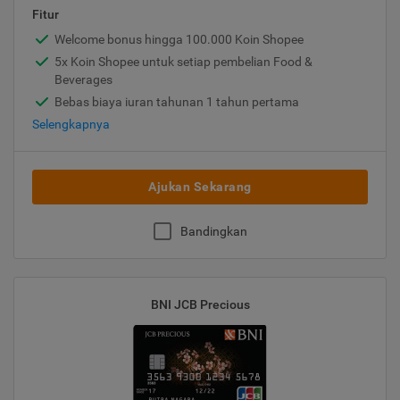
Fitur
Welcome bonus hingga 100.000 Koin Shopee
5x Koin Shopee untuk setiap pembelian Food &
Beverages
Bebas biaya iuran tahunan 1 tahun pertama
Selengkapnya
Ajukan Sekarang
Bandingkan
BNI JCB Precious