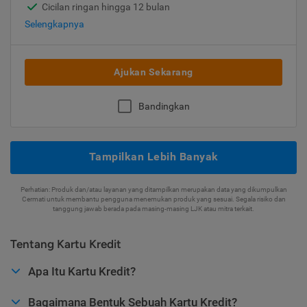
Cicilan ringan hingga 12 bulan
Selengkapnya
Ajukan Sekarang
Bandingkan
Tampilkan Lebih Banyak
Perhatian: Produk dan/atau layanan yang ditampilkan merupakan data yang dikumpulkan
Cermati untuk membantu pengguna menemukan produk yang sesuai. Segala risiko dan
tanggung jawab berada pada masing-masing LJK atau mitra terkait.
Tentang Kartu Kredit
Apa Itu Kartu Kredit?
Bagaimana Bentuk Sebuah Kartu Kredit?