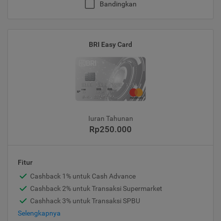
Bandingkan
BRI Easy Card
Iuran Tahunan
Rp250.000
Fitur
Cashback 1% untuk Cash Advance
Cashback 2% untuk Transaksi Supermarket
Cashhack 3% untuk Transaksi SPBU
Selengkapnya