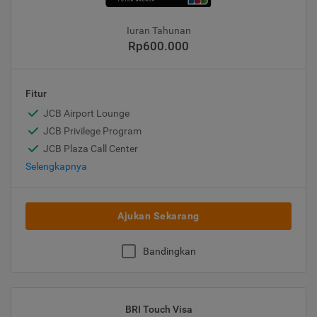
Iuran Tahunan
Rp600.000
Fitur
JCB Airport Lounge
JCB Privilege Program
JCB Plaza Call Center
Selengkapnya
Ajukan Sekarang
Bandingkan
BRI Touch Visa