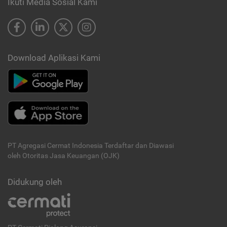
Ikuti Media Sosial Kami
Download Aplikasi Kami
PT Agregasi Cermat Indonesia
Terdaftar dan Diawasi
oleh Otoritas Jasa Keuangan (OJK)
Didukung oleh