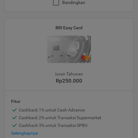
Bandingkan
BRI Easy Card
Iuran Tahunan
Rp250.000
Fitur
Cashback 1% untuk Cash Advance
Cashback 2% untuk Transaksi Supermarket
Cashhack 3% untuk Transaksi SPBU
Selengkapnya