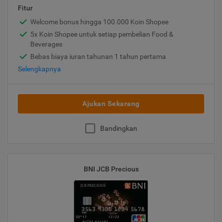
Fitur
Welcome bonus hingga 100.000 Koin Shopee
5x Koin Shopee untuk setiap pembelian Food &
Beverages
Bebas biaya iuran tahunan 1 tahun pertama
Selengkapnya
Ajukan Sekarang
Bandingkan
BNI JCB Precious