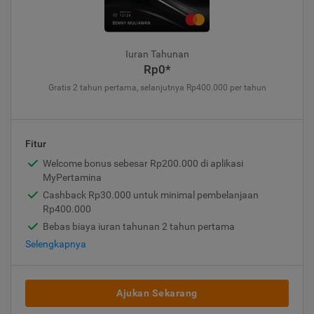
Iuran Tahunan
Rp0*
Gratis 2 tahun pertama, selanjutnya Rp400.000 per tahun
Fitur
Welcome bonus sebesar Rp200.000 di aplikasi
MyPertamina
Cashback Rp30.000 untuk minimal pembelanjaan
Rp400.000
Bebas biaya iuran tahunan 2 tahun pertama
Selengkapnya
Ajukan Sekarang