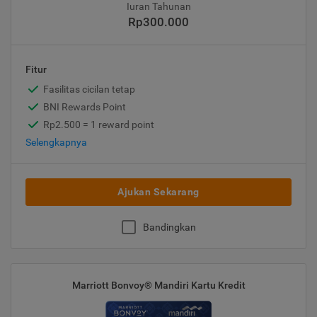
Iuran Tahunan
Rp300.000
Fitur
Fasilitas cicilan tetap
BNI Rewards Point
Rp2.500 = 1 reward point
Selengkapnya
Ajukan Sekarang
Bandingkan
Marriott Bonvoy® Mandiri Kartu Kredit