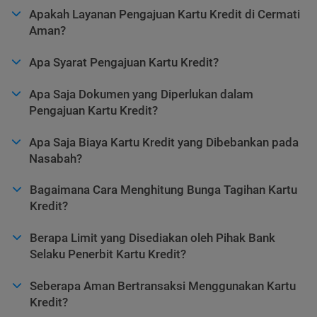
Apakah Layanan Pengajuan Kartu Kredit di Cermati
Aman?
Apa Syarat Pengajuan Kartu Kredit?
Apa Saja Dokumen yang Diperlukan dalam
Pengajuan Kartu Kredit?
Apa Saja Biaya Kartu Kredit yang Dibebankan pada
Nasabah?
Bagaimana Cara Menghitung Bunga Tagihan Kartu
Kredit?
Berapa Limit yang Disediakan oleh Pihak Bank
Selaku Penerbit Kartu Kredit?
Seberapa Aman Bertransaksi Menggunakan Kartu
Kredit?