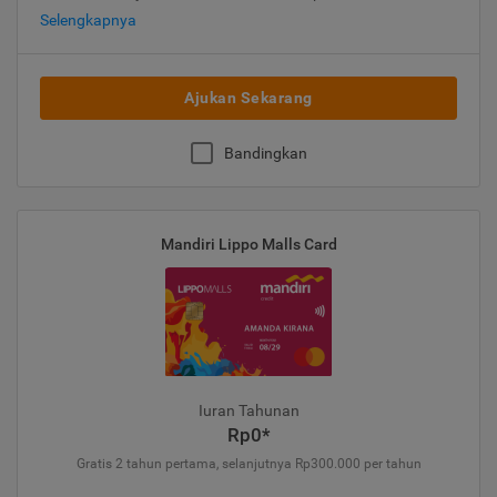
Selengkapnya
Ajukan Sekarang
Bandingkan
Mandiri Lippo Malls Card
Iuran Tahunan
Rp0*
Gratis 2 tahun pertama, selanjutnya Rp300.000 per tahun