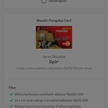
Bandingkan
Mandiri Fengshui Card
Iuran Tahunan
Rp0*
Gratis 2 tahun pertama, selanjutnya Rp500.000 per tahun
Fitur
Welcome bonus cashback sebesar Rp300.000
2x Livin' poin setiap transaksi kelipatan Rp20.000
Bebas biaya iuran tahunan 2 tahun pertama