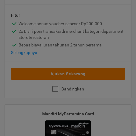
Fitur
Welcome bonus voucher sebesar Rp200.000
2x Livin' poin transaksi di merchant kategori department
store & restoran
Bebas biaya iuran tahunan 2 tahun pertama
Selengkapnya
Ajukan Sekarang
Bandingkan
Mandiri MyPertamina Card