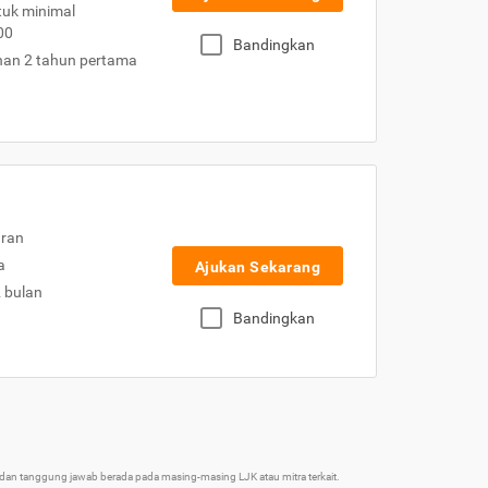
uk minimal
00
Bandingkan
nan 2 tahun pertama
uran
a
Ajukan Sekarang
2 bulan
Bandingkan
an tanggung jawab berada pada masing-masing LJK atau mitra terkait.