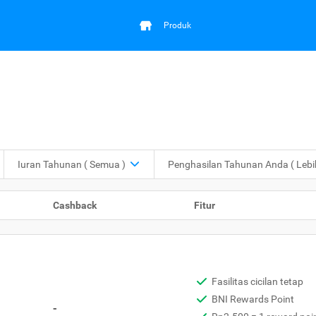
Produk
Iuran Tahunan
( Semua )
Penghasilan Tahunan Anda
( Leb
Cashback
Fitur
Fasilitas cicilan tetap
BNI Rewards Point
-