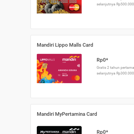
selanjutnya Rp500.000
Mandiri Lippo Malls Card
Rp0*
Gratis 2 tahun pertama
selanjutnya Rp300.000
Mandiri MyPertamina Card
Rp0*