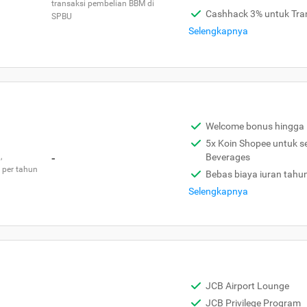
transaksi pembelian BBM di
Cashhack 3% untuk Tra
SPBU
Selengkapnya
Welcome bonus hingga 
5x Koin Shopee untuk s
,
-
Beverages
 per tahun
Bebas biaya iuran tahu
Selengkapnya
JCB Airport Lounge
JCB Privilege Program