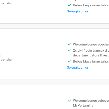
 per tahun
Bebas biaya iuran tahu
Selengkapnya
Welcome bonus vouche
2x Livin' poin transaksi
,
-
department store & res
 per tahun
Bebas biaya iuran tahu
Selengkapnya
Welcome bonus sebesar 
MyPertamina