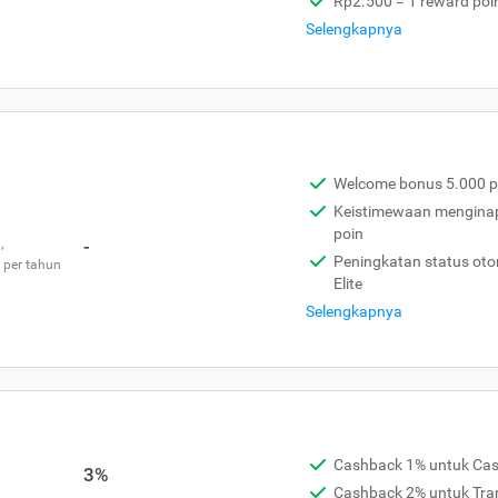
Rp2.500 = 1 reward poi
Selengkapnya
Welcome bonus 5.000 p
Keistimewaan menginap 
poin
,
-
Peningkatan status otom
 per tahun
Elite
Selengkapnya
Cashback 1% untuk Ca
3%
Cashback 2% untuk Tra