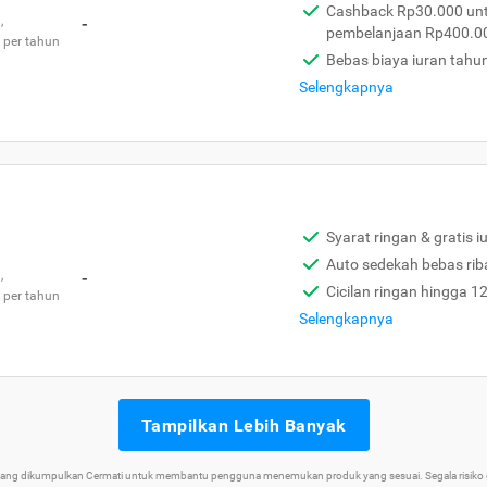
Cashback Rp30.000 unt
,
-
pembelanjaan Rp400.0
 per tahun
Bebas biaya iuran tahu
Selengkapnya
Syarat ringan & gratis i
Auto sedekah bebas rib
,
-
Cicilan ringan hingga 1
 per tahun
Selengkapnya
Tampilkan Lebih Banyak
 yang dikumpulkan Cermati untuk membantu pengguna menemukan produk yang sesuai. Segala risiko d