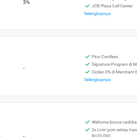
3%
JCB Plaza Call Center
Selengkapnya
Fitur Cardless
Signature Program di 
-
Cicilan 0% di Merchant
Selengkapnya
Welcome bonus cashba
2x Livin' poin setiap tra
,
-
Rp20.000