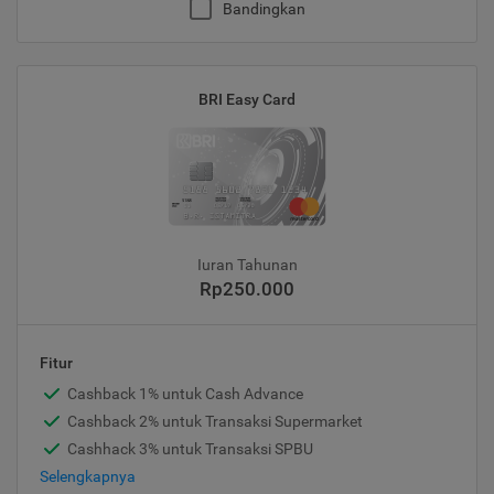
Bandingkan
BRI Easy Card
Iuran Tahunan
Rp250.000
Fitur
Cashback 1% untuk Cash Advance
Cashback 2% untuk Transaksi Supermarket
Cashhack 3% untuk Transaksi SPBU
Selengkapnya