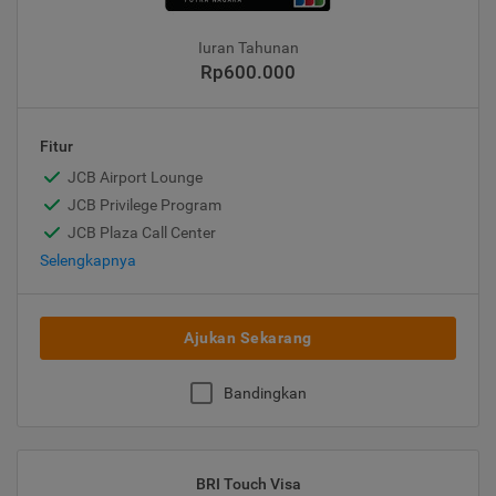
Iuran Tahunan
Rp600.000
Fitur
JCB Airport Lounge
JCB Privilege Program
JCB Plaza Call Center
Selengkapnya
Ajukan Sekarang
Bandingkan
BRI Touch Visa