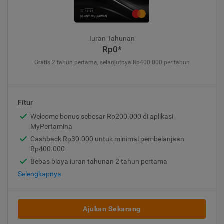
Iuran Tahunan
Rp0*
Gratis 2 tahun pertama, selanjutnya Rp400.000 per tahun
Fitur
Welcome bonus sebesar Rp200.000 di aplikasi
MyPertamina
Cashback Rp30.000 untuk minimal pembelanjaan
Rp400.000
Bebas biaya iuran tahunan 2 tahun pertama
Selengkapnya
Ajukan Sekarang