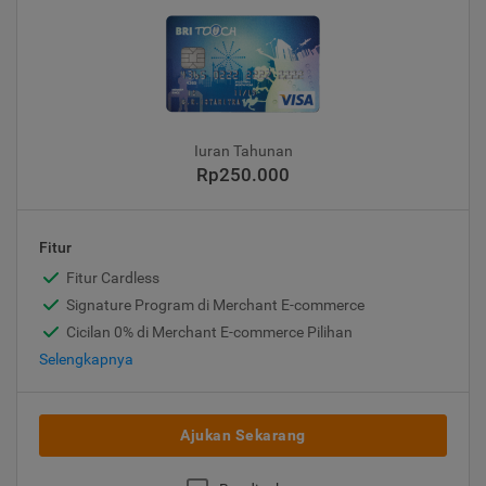
Iuran Tahunan
Rp250.000
Fitur
Fitur Cardless
Signature Program di Merchant E-commerce
Cicilan 0% di Merchant E-commerce Pilihan
Selengkapnya
Ajukan Sekarang