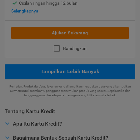
Cicilan ringan hingga 12 bulan
Selengkapnya
Ajukan Sekarang
Bandingkan
Tampilkan Lebih Banyak
Perhatian: Produk dan/atau layanan yang ditampilkan merupakan data yang dikumpulkan
Cermati untuk membantu pengguna menemukan produk yang sesuai. Segala risiko dan
tanggung jawab berada pada masing-masing LJK atau mitra terkait.
Tentang Kartu Kredit
Apa Itu Kartu Kredit?
Bagaimana Bentuk Sebuah Kartu Kredit?