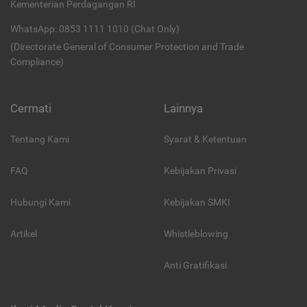
Kementerian Perdagangan RI
WhatsApp: 0853 1111 1010 (Chat Only)
(Directorate General of Consumer Protection and Trade
Compliance)
Cermati
Lainnya
Tentang Kami
Syarat & Ketentuan
FAQ
Kebijakan Privasi
Hubungi Kami
Kebijakan SMKI
Artikel
Whistleblowing
Anti Gratifikasi