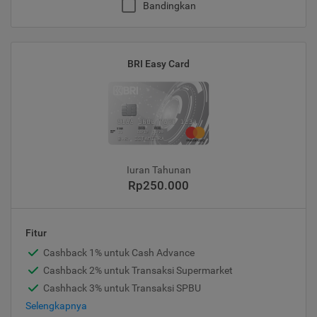
Bandingkan
BRI Easy Card
Iuran Tahunan
Rp250.000
Fitur
Cashback 1% untuk Cash Advance
Cashback 2% untuk Transaksi Supermarket
Cashhack 3% untuk Transaksi SPBU
Selengkapnya