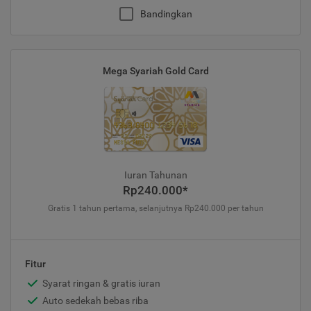
Bandingkan
Mega Syariah Gold Card
Iuran Tahunan
Rp240.000*
Gratis 1 tahun pertama, selanjutnya Rp240.000 per tahun
Fitur
Syarat ringan & gratis iuran
Auto sedekah bebas riba