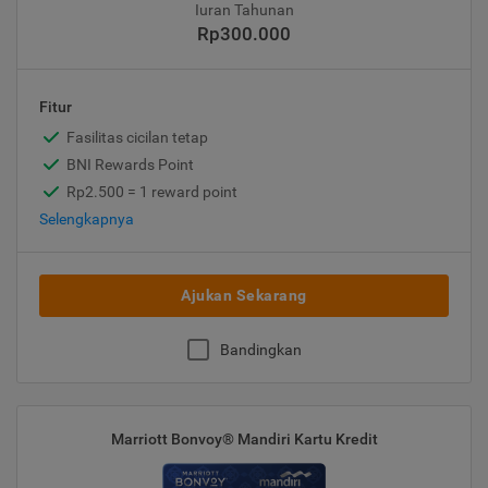
Iuran Tahunan
Rp300.000
Fitur
Fasilitas cicilan tetap
BNI Rewards Point
Rp2.500 = 1 reward point
Selengkapnya
Ajukan Sekarang
Bandingkan
Marriott Bonvoy® Mandiri Kartu Kredit