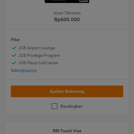
Iuran Tahunan
Rp600.000
Fitur
JCB Airport Lounge
JCB Privilege Program
JCB Plaza Call Center
Selengkapnya
Ajukan Sekarang
Bandingkan
BRI Touch Visa