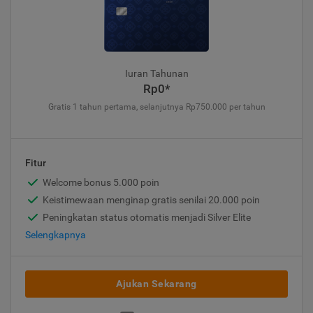
Iuran Tahunan
Rp0*
Gratis 1 tahun pertama, selanjutnya Rp750.000 per tahun
Fitur
Welcome bonus 5.000 poin
Keistimewaan menginap gratis senilai 20.000 poin
Peningkatan status otomatis menjadi Silver Elite
Selengkapnya
Ajukan Sekarang