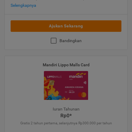
Selengkapnya
Ajukan Sekarang
Bandingkan
Mandiri Lippo Malls Card
Iuran Tahunan
Rp0*
Gratis 2 tahun pertama, selanjutnya Rp300.000 per tahun