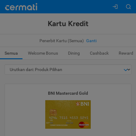
Kartu Kredit
Penerbit Kartu (Semua)
Ganti
Semua
Welcome Bonus
Dining
Cashback
Reward
BNI Mastercard Gold