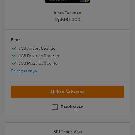
Iuran Tahunan
Rp600.000
Fitur
JCB Airport Lounge
JCB Privilege Program
JCB Plaza Call Center
Selengkapnya
Ajukan Sekarang
Bandingkan
BRI Touch Visa