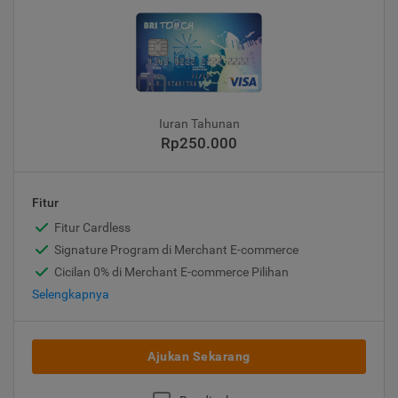
Iuran Tahunan
Rp250.000
Fitur
Fitur Cardless
Signature Program di Merchant E-commerce
Cicilan 0% di Merchant E-commerce Pilihan
Selengkapnya
Ajukan Sekarang