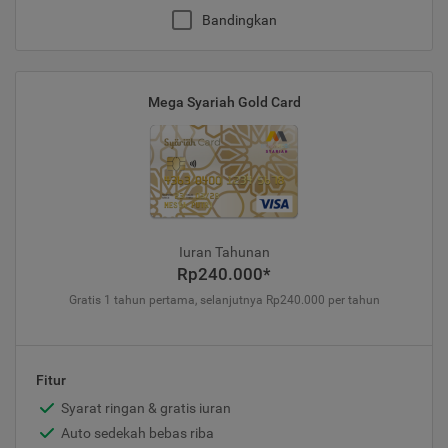
Bandingkan
Mega Syariah Gold Card
Iuran Tahunan
Rp240.000*
Gratis 1 tahun pertama, selanjutnya Rp240.000 per tahun
Fitur
Syarat ringan & gratis iuran
Auto sedekah bebas riba