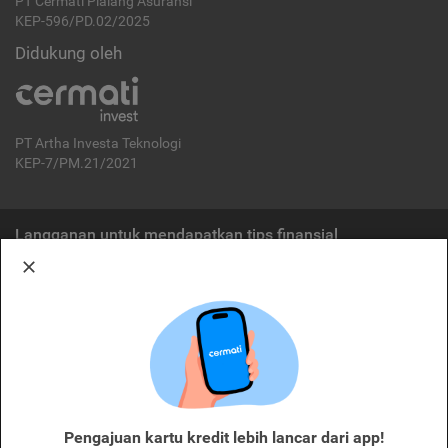
PT Cermati Pialang Asuransi
KEP-596/PD.02/2025
Didukung oleh
PT Artha Investa Teknologi
KEP-7/PM.21/2021
Langganan untuk mendapatkan tips finansial
Berlangganan
Disclaimer:
Cermati merupakan penyelenggara agregasi jasa keuangan yang terdaftar di
OJK. Oleh karena itu, produk dan/atau layanan jasa keuangan yang
ditawarkan bukan merupakan produk dan/atau layanan jasa keuangan yang
diterbitkan oleh Cermati dan Cermati tidak bertanggung jawab atas tuntutan
dan risiko terkait produk dan/atau layanan LJK dan/atau pihak yang
Pengajuan kartu kredit lebih lancar dari app!
melakukan kegiatan di sektor jasa keuangan.