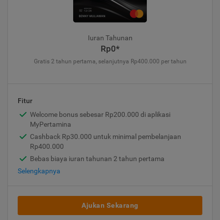
Iuran Tahunan
Rp0*
Gratis 2 tahun pertama, selanjutnya Rp400.000 per tahun
Fitur
Welcome bonus sebesar Rp200.000 di aplikasi
MyPertamina
Cashback Rp30.000 untuk minimal pembelanjaan
Rp400.000
Bebas biaya iuran tahunan 2 tahun pertama
Selengkapnya
Ajukan Sekarang