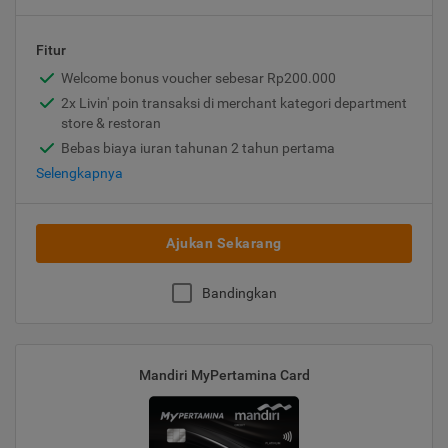
Fitur
Welcome bonus voucher sebesar Rp200.000
2x Livin' poin transaksi di merchant kategori department
store & restoran
Bebas biaya iuran tahunan 2 tahun pertama
Selengkapnya
Ajukan Sekarang
Bandingkan
Mandiri MyPertamina Card