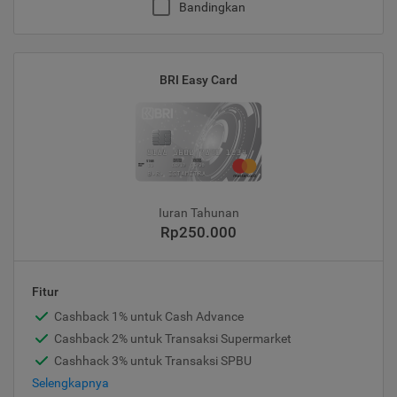
Bandingkan
BRI Easy Card
Iuran Tahunan
Rp250.000
Fitur
Cashback 1% untuk Cash Advance
Cashback 2% untuk Transaksi Supermarket
Cashhack 3% untuk Transaksi SPBU
Selengkapnya