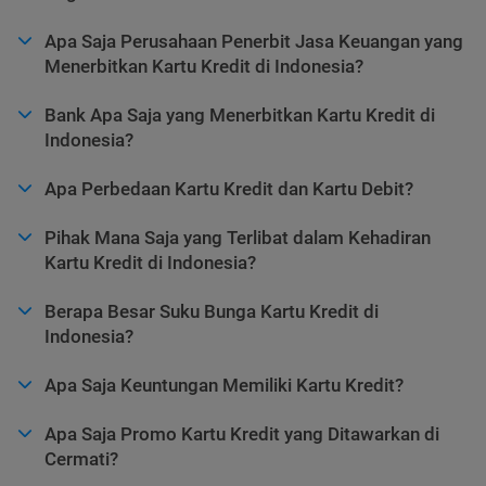
Apa Saja Perusahaan Penerbit Jasa Keuangan yang
Menerbitkan Kartu Kredit di Indonesia?
Bank Apa Saja yang Menerbitkan Kartu Kredit di
Indonesia?
Apa Perbedaan Kartu Kredit dan Kartu Debit?
Pihak Mana Saja yang Terlibat dalam Kehadiran
Kartu Kredit di Indonesia?
Berapa Besar Suku Bunga Kartu Kredit di
Indonesia?
Apa Saja Keuntungan Memiliki Kartu Kredit?
Apa Saja Promo Kartu Kredit yang Ditawarkan di
Cermati?