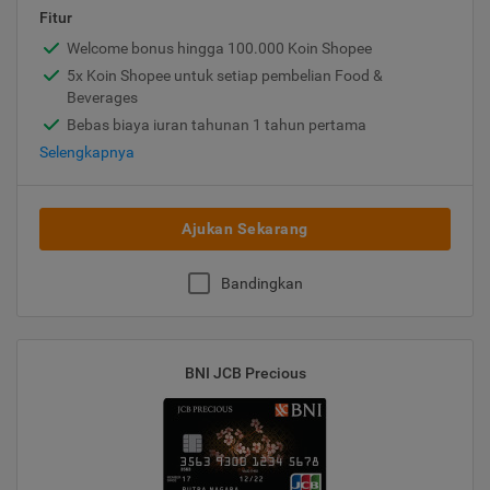
Fitur
Welcome bonus hingga 100.000 Koin Shopee
5x Koin Shopee untuk setiap pembelian Food &
Beverages
Bebas biaya iuran tahunan 1 tahun pertama
Selengkapnya
Ajukan Sekarang
Bandingkan
BNI JCB Precious