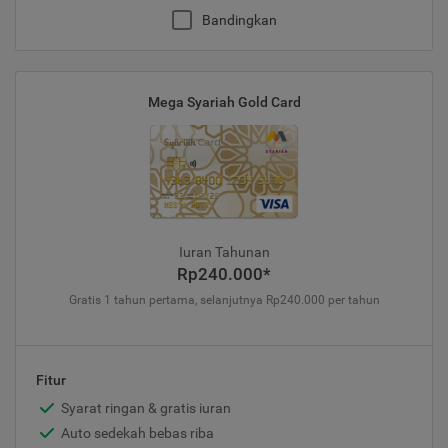
Bandingkan
Mega Syariah Gold Card
Iuran Tahunan
Rp240.000*
Gratis 1 tahun pertama, selanjutnya Rp240.000 per tahun
Fitur
Syarat ringan & gratis iuran
Auto sedekah bebas riba