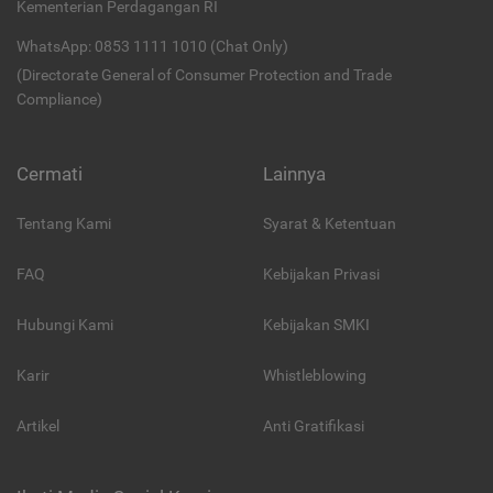
Kementerian Perdagangan RI
WhatsApp: 0853 1111 1010 (Chat Only)
(Directorate General of Consumer Protection and Trade
Compliance)
Cermati
Lainnya
Tentang Kami
Syarat & Ketentuan
FAQ
Kebijakan Privasi
Hubungi Kami
Kebijakan SMKI
Karir
Whistleblowing
Artikel
Anti Gratifikasi