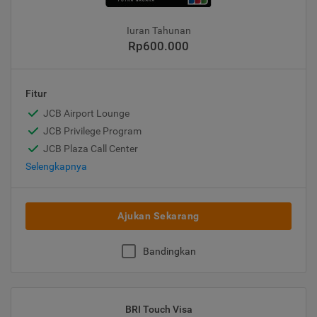
Iuran Tahunan
Rp600.000
Fitur
JCB Airport Lounge
JCB Privilege Program
JCB Plaza Call Center
Selengkapnya
Ajukan Sekarang
Bandingkan
BRI Touch Visa