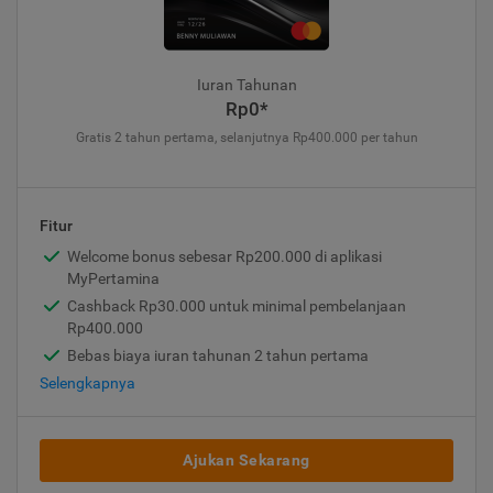
Iuran Tahunan
Rp0*
Gratis 2 tahun pertama, selanjutnya Rp400.000 per tahun
Fitur
Welcome bonus sebesar Rp200.000 di aplikasi
MyPertamina
Cashback Rp30.000 untuk minimal pembelanjaan
Rp400.000
Bebas biaya iuran tahunan 2 tahun pertama
Selengkapnya
Ajukan Sekarang