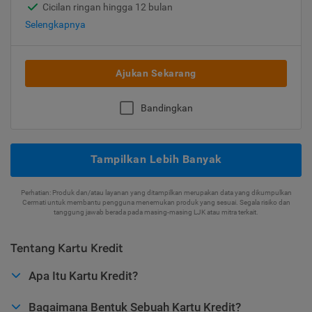
Cicilan ringan hingga 12 bulan
Selengkapnya
Ajukan Sekarang
Bandingkan
Tampilkan Lebih Banyak
Perhatian: Produk dan/atau layanan yang ditampilkan merupakan data yang dikumpulkan
Cermati untuk membantu pengguna menemukan produk yang sesuai. Segala risiko dan
tanggung jawab berada pada masing-masing LJK atau mitra terkait.
Tentang Kartu Kredit
Apa Itu Kartu Kredit?
Bagaimana Bentuk Sebuah Kartu Kredit?