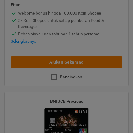
Fitur
Welcome bonus hingga 100.000 Koin Shopee
5x Koin Shopee untuk setiap pembelian Food &
Beverages
Bebas biaya iuran tahunan 1 tahun pertama
Selengkapnya
Ajukan Sekarang
Bandingkan
BNI JCB Precious