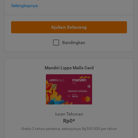
Selengkapnya
Ajukan Sekarang
Bandingkan
Mandiri Lippo Malls Card
Iuran Tahunan
Rp0*
Gratis 2 tahun pertama, selanjutnya Rp300.000 per tahun