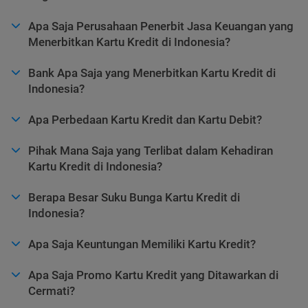
Apa Saja Perusahaan Penerbit Jasa Keuangan yang
Menerbitkan Kartu Kredit di Indonesia?
Bank Apa Saja yang Menerbitkan Kartu Kredit di
Indonesia?
Apa Perbedaan Kartu Kredit dan Kartu Debit?
Pihak Mana Saja yang Terlibat dalam Kehadiran
Kartu Kredit di Indonesia?
Berapa Besar Suku Bunga Kartu Kredit di
Indonesia?
Apa Saja Keuntungan Memiliki Kartu Kredit?
Apa Saja Promo Kartu Kredit yang Ditawarkan di
Cermati?