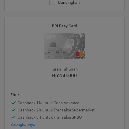
Bandingkan
BRI Easy Card
Iuran Tahunan
Rp250.000
Fitur
Cashback 1% untuk Cash Advance
Cashback 2% untuk Transaksi Supermarket
Cashhack 3% untuk Transaksi SPBU
Selengkapnya