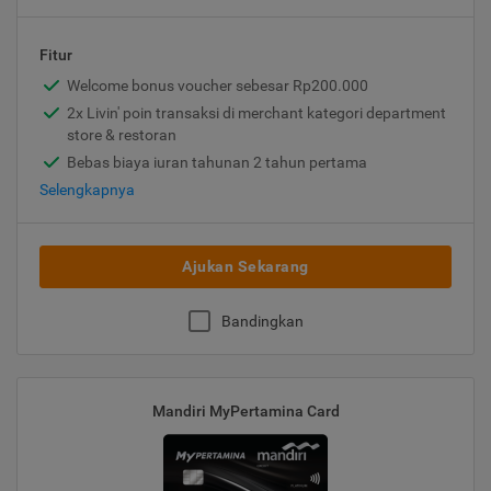
Fitur
Welcome bonus voucher sebesar Rp200.000
2x Livin' poin transaksi di merchant kategori department
store & restoran
Bebas biaya iuran tahunan 2 tahun pertama
Selengkapnya
Ajukan Sekarang
Bandingkan
Mandiri MyPertamina Card