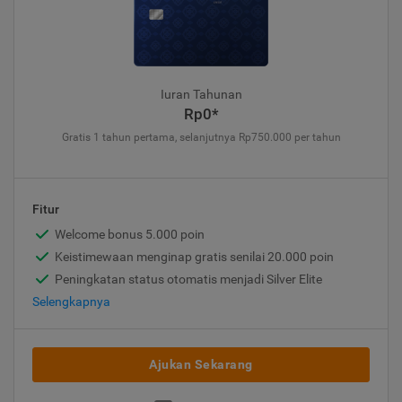
Iuran Tahunan
Rp0*
Gratis 1 tahun pertama, selanjutnya Rp750.000 per tahun
Fitur
Welcome bonus 5.000 poin
Keistimewaan menginap gratis senilai 20.000 poin
Peningkatan status otomatis menjadi Silver Elite
Selengkapnya
Ajukan Sekarang