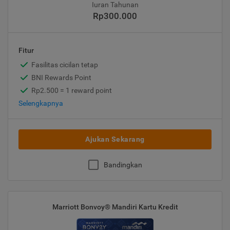
Iuran Tahunan
Rp300.000
Fitur
Fasilitas cicilan tetap
BNI Rewards Point
Rp2.500 = 1 reward point
Selengkapnya
Ajukan Sekarang
Bandingkan
Marriott Bonvoy® Mandiri Kartu Kredit