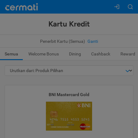
Kartu Kredit
Penerbit Kartu (Semua)
Ganti
Semua
Welcome Bonus
Dining
Cashback
Reward
BNI Mastercard Gold