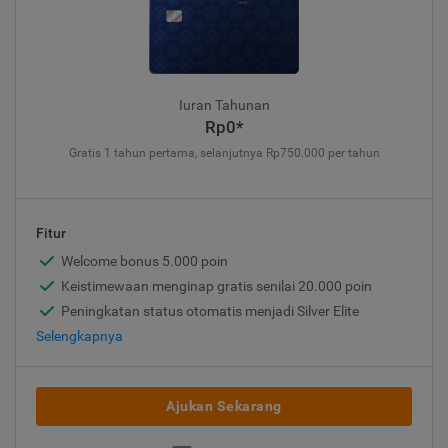
Iuran Tahunan
Rp0*
Gratis 1 tahun pertama, selanjutnya Rp750.000 per tahun
Fitur
Welcome bonus 5.000 poin
Keistimewaan menginap gratis senilai 20.000 poin
Peningkatan status otomatis menjadi Silver Elite
Selengkapnya
Ajukan Sekarang