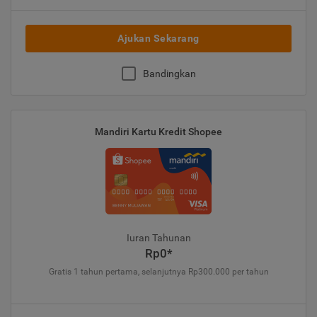
Ajukan Sekarang
Bandingkan
Mandiri Kartu Kredit Shopee
Iuran Tahunan
Rp0*
Gratis 1 tahun pertama, selanjutnya Rp300.000 per tahun