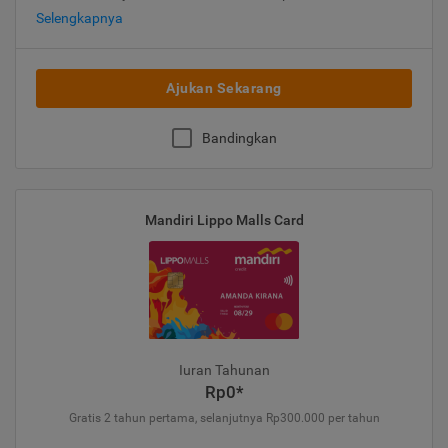
Selengkapnya
Ajukan Sekarang
Bandingkan
Mandiri Lippo Malls Card
Iuran Tahunan
Rp0*
Gratis 2 tahun pertama, selanjutnya Rp300.000 per tahun