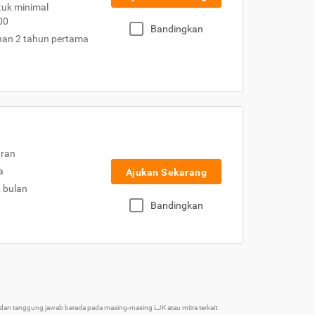
uk minimal
00
Bandingkan
nan 2 tahun pertama
uran
a
Ajukan Sekarang
2 bulan
Bandingkan
an tanggung jawab berada pada masing-masing LJK atau mitra terkait.