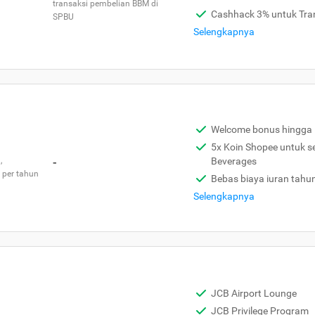
transaksi pembelian BBM di
Cashhack 3% untuk Tra
SPBU
Selengkapnya
Welcome bonus hingga 
5x Koin Shopee untuk s
,
-
Beverages
 per tahun
Bebas biaya iuran tahu
Selengkapnya
JCB Airport Lounge
JCB Privilege Program