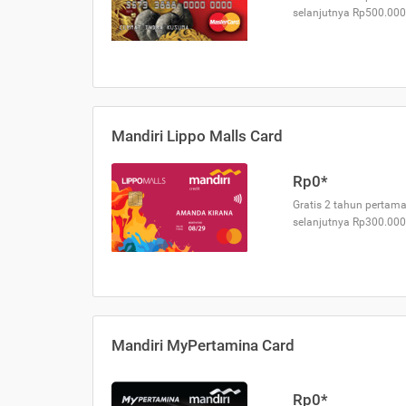
selanjutnya Rp500.000
Mandiri Lippo Malls Card
Rp0*
Gratis 2 tahun pertama
selanjutnya Rp300.000
Mandiri MyPertamina Card
Rp0*