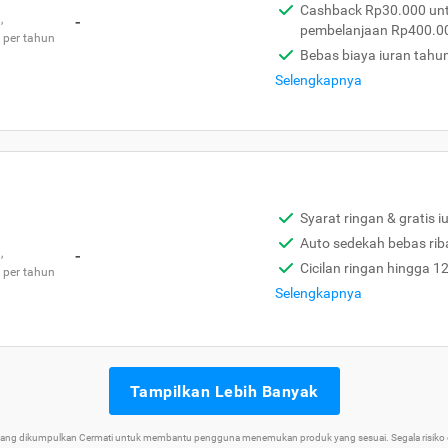
Cashback Rp30.000 unt
,
-
pembelanjaan Rp400.0
 per tahun
Bebas biaya iuran tahu
Selengkapnya
Syarat ringan & gratis i
Auto sedekah bebas rib
,
-
Cicilan ringan hingga 1
 per tahun
Selengkapnya
Tampilkan Lebih Banyak
 yang dikumpulkan Cermati untuk membantu pengguna menemukan produk yang sesuai. Segala risiko d