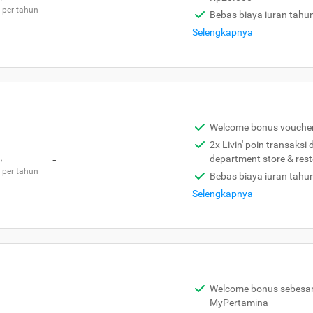
 per tahun
Bebas biaya iuran tahu
Selengkapnya
Welcome bonus vouche
2x Livin' poin transaksi
,
-
department store & res
 per tahun
Bebas biaya iuran tahu
Selengkapnya
Welcome bonus sebesar 
MyPertamina