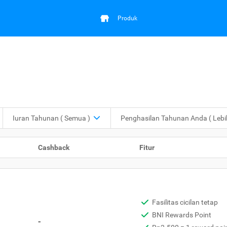
Produk
Iuran Tahunan
( Semua )
Penghasilan Tahunan Anda
( Leb
Cashback
Fitur
Fasilitas cicilan tetap
BNI Rewards Point
-