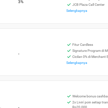
3%
JCB Plaza Call Center
Selengkapnya
Fitur Cardless
Signature Program di 
-
Cicilan 0% di Merchant
Selengkapnya
Welcome bonus cashba
2x Livin' poin setiap tra
,
-
Rp20.000