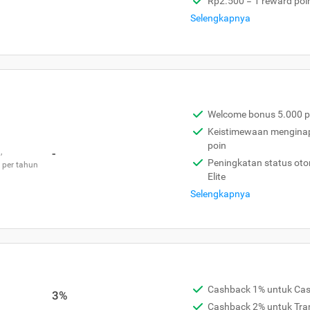
Rp2.500 = 1 reward poi
Selengkapnya
Welcome bonus 5.000 p
Keistimewaan menginap 
poin
,
-
Peningkatan status otom
 per tahun
Elite
Selengkapnya
Cashback 1% untuk Ca
3%
Cashback 2% untuk Tra