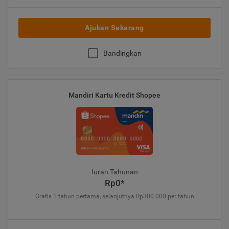
Ajukan Sekarang
Bandingkan
Mandiri Kartu Kredit Shopee
Iuran Tahunan
Rp0*
Gratis 1 tahun pertama, selanjutnya Rp300.000 per tahun