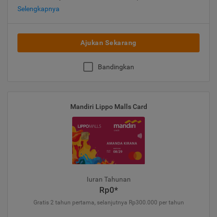
Selengkapnya
Ajukan Sekarang
Bandingkan
Mandiri Lippo Malls Card
Iuran Tahunan
Rp0*
Gratis 2 tahun pertama, selanjutnya Rp300.000 per tahun