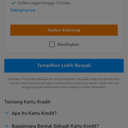
Cicilan ringan hingga 12 bulan
Selengkapnya
Ajukan Sekarang
Bandingkan
Tampilkan Lebih Banyak
Perhatian: Produk dan/atau layanan yang ditampilkan merupakan data yang dikumpulkan
Cermati untuk membantu pengguna menemukan produk yang sesuai. Segala risiko dan
tanggung jawab berada pada masing-masing LJK atau mitra terkait.
Tentang Kartu Kredit
Apa Itu Kartu Kredit?
Bagaimana Bentuk Sebuah Kartu Kredit?