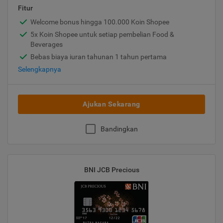
Fitur
Welcome bonus hingga 100.000 Koin Shopee
5x Koin Shopee untuk setiap pembelian Food &
Beverages
Bebas biaya iuran tahunan 1 tahun pertama
Selengkapnya
Ajukan Sekarang
Bandingkan
BNI JCB Precious