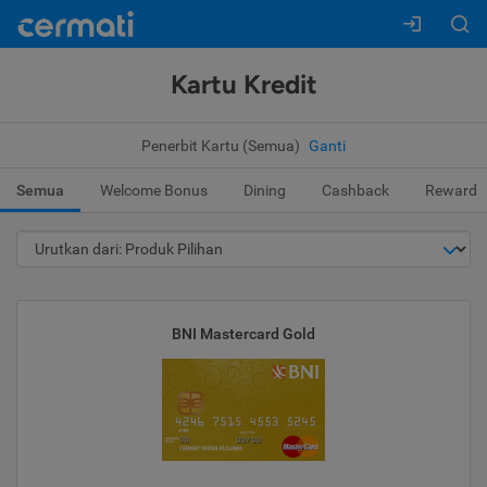
Kartu Kredit
Penerbit Kartu (Semua)
Ganti
Semua
Welcome Bonus
Dining
Cashback
Reward
BNI Mastercard Gold