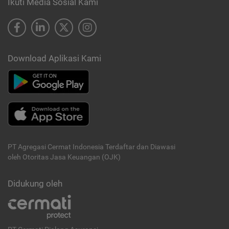
Ikuti Media Sosial Kami
Download Aplikasi Kami
PT Agregasi Cermat Indonesia
Terdaftar dan Diawasi
oleh Otoritas Jasa Keuangan (OJK)
Didukung oleh