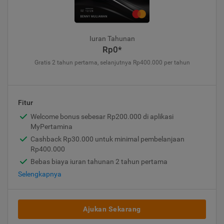
Iuran Tahunan
Rp0*
Gratis 2 tahun pertama, selanjutnya Rp400.000 per tahun
Fitur
Welcome bonus sebesar Rp200.000 di aplikasi
MyPertamina
Cashback Rp30.000 untuk minimal pembelanjaan
Rp400.000
Bebas biaya iuran tahunan 2 tahun pertama
Selengkapnya
Ajukan Sekarang