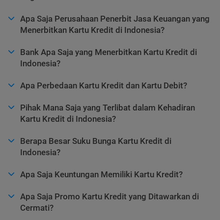
Apa Saja Perusahaan Penerbit Jasa Keuangan yang
Menerbitkan Kartu Kredit di Indonesia?
Bank Apa Saja yang Menerbitkan Kartu Kredit di
Indonesia?
Apa Perbedaan Kartu Kredit dan Kartu Debit?
Pihak Mana Saja yang Terlibat dalam Kehadiran
Kartu Kredit di Indonesia?
Berapa Besar Suku Bunga Kartu Kredit di
Indonesia?
Apa Saja Keuntungan Memiliki Kartu Kredit?
Apa Saja Promo Kartu Kredit yang Ditawarkan di
Cermati?