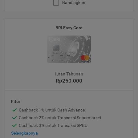
Bandingkan
BRI Easy Card
Iuran Tahunan
Rp250.000
Fitur
Cashback 1% untuk Cash Advance
Cashback 2% untuk Transaksi Supermarket
Cashhack 3% untuk Transaksi SPBU
Selengkapnya