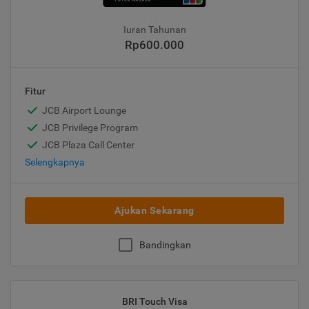
Iuran Tahunan
Rp600.000
Fitur
JCB Airport Lounge
JCB Privilege Program
JCB Plaza Call Center
Selengkapnya
Ajukan Sekarang
Bandingkan
BRI Touch Visa