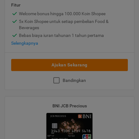
Fitur
Welcome bonus hingga 100.000 Koin Shopee
5x Koin Shopee untuk setiap pembelian Food &
Beverages
Bebas biaya iuran tahunan 1 tahun pertama
Selengkapnya
Ajukan Sekarang
Bandingkan
BNI JCB Precious