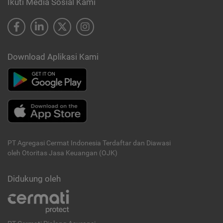
Ikuti Media Sosial Kami
Download Aplikasi Kami
PT Agregasi Cermat Indonesia
Terdaftar dan Diawasi
oleh Otoritas Jasa Keuangan (OJK)
Didukung oleh