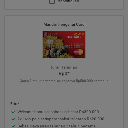
Bandingkan
Mandiri Fengshui Card
Iuran Tahunan
Rp0*
Gratis 2 tahun pertama, selanjutnya Rp500.000 per tahun
Fitur
Welcome bonus cashback sebesar Rp300.000
2x Livin' poin setiap transaksi kelipatan Rp20.000
Bebas biaya iuran tahunan 2 tahun pertama