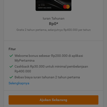
Iuran Tahunan
Rp0*
Gratis 2 tahun pertama, selanjutnya Rp400.000 per tahun
Fitur
Welcome bonus sebesar Rp200.000 di aplikasi
MyPertamina
Cashback Rp30.000 untuk minimal pembelanjaan
Rp400.000
Bebas biaya iuran tahunan 2 tahun pertama
Selengkapnya
Ajukan Sekarang