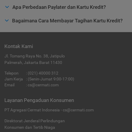
Apa Perbedaan Paylater dan Kartu Kredit?
Bagaimana Cara Membayar Tagihan Kartu Kredit?
Kontak Kami
Jl. Tomang Raya No. 38, Jatipulo
Palmerah, Jakarta Barat 11430
Telepon
:
(021) 40000 312
Jam Kerja
: (Senin-Jumat 9:00-17:00)
Email
:
cs@cermati.com
Layanan Pengaduan Konsumen
PT Agregasi Cermat Indonesia - cs@cermati.com
Direktorat Jenderal Perlindungan
Konsumen dan Tertib Niaga