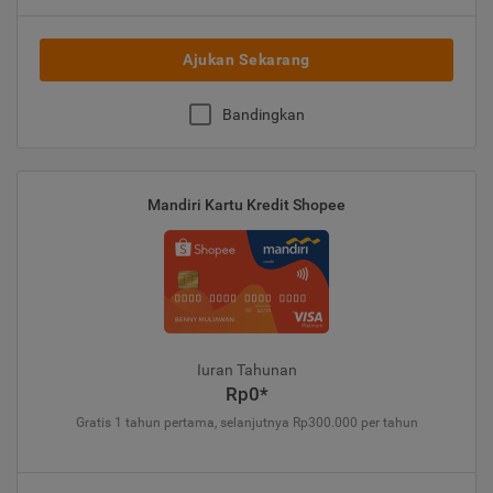
Ajukan Sekarang
Bandingkan
Mandiri Kartu Kredit Shopee
Iuran Tahunan
Rp0*
Gratis 1 tahun pertama, selanjutnya Rp300.000 per tahun