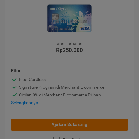
Iuran Tahunan
Rp250.000
Fitur
Fitur Cardless
Signature Program di Merchant E-commerce
Cicilan 0% di Merchant E-commerce Pilihan
Selengkapnya
Ajukan Sekarang