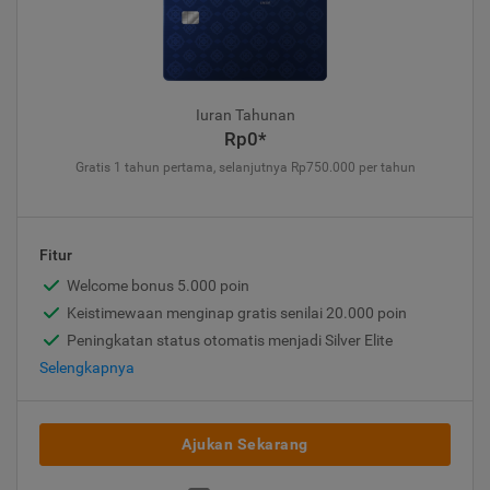
Iuran Tahunan
Rp0*
Gratis 1 tahun pertama, selanjutnya Rp750.000 per tahun
Fitur
Welcome bonus 5.000 poin
Keistimewaan menginap gratis senilai 20.000 poin
Peningkatan status otomatis menjadi Silver Elite
Selengkapnya
Ajukan Sekarang