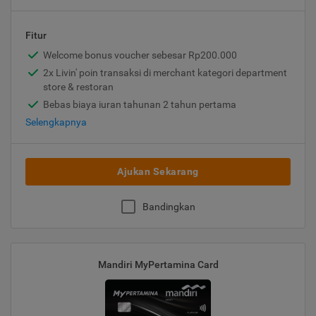
Fitur
Welcome bonus voucher sebesar Rp200.000
2x Livin' poin transaksi di merchant kategori department
store & restoran
Bebas biaya iuran tahunan 2 tahun pertama
Selengkapnya
Ajukan Sekarang
Bandingkan
Mandiri MyPertamina Card