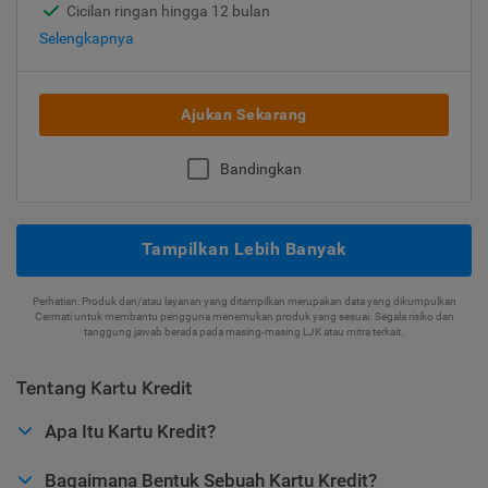
Cicilan ringan hingga 12 bulan
Selengkapnya
Ajukan Sekarang
Bandingkan
Tampilkan Lebih Banyak
Perhatian: Produk dan/atau layanan yang ditampilkan merupakan data yang dikumpulkan
Cermati untuk membantu pengguna menemukan produk yang sesuai. Segala risiko dan
tanggung jawab berada pada masing-masing LJK atau mitra terkait.
Tentang Kartu Kredit
Apa Itu Kartu Kredit?
Bagaimana Bentuk Sebuah Kartu Kredit?