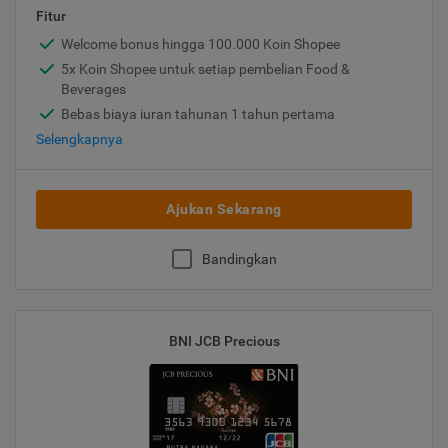
Fitur
Welcome bonus hingga 100.000 Koin Shopee
5x Koin Shopee untuk setiap pembelian Food &
Beverages
Bebas biaya iuran tahunan 1 tahun pertama
Selengkapnya
Ajukan Sekarang
Bandingkan
BNI JCB Precious