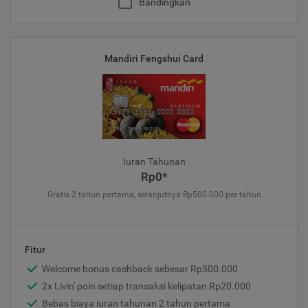
Bandingkan
Mandiri Fengshui Card
Iuran Tahunan
Rp0*
Gratis 2 tahun pertama, selanjutnya Rp500.000 per tahun
Fitur
Welcome bonus cashback sebesar Rp300.000
2x Livin' poin setiap transaksi kelipatan Rp20.000
Bebas biaya iuran tahunan 2 tahun pertama