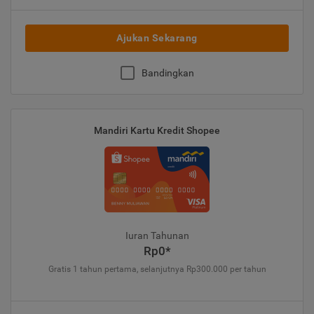
Ajukan Sekarang
Bandingkan
Mandiri Kartu Kredit Shopee
Iuran Tahunan
Rp0*
Gratis 1 tahun pertama, selanjutnya Rp300.000 per tahun