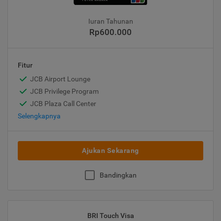
Iuran Tahunan
Rp600.000
Fitur
JCB Airport Lounge
JCB Privilege Program
JCB Plaza Call Center
Selengkapnya
Ajukan Sekarang
Bandingkan
BRI Touch Visa