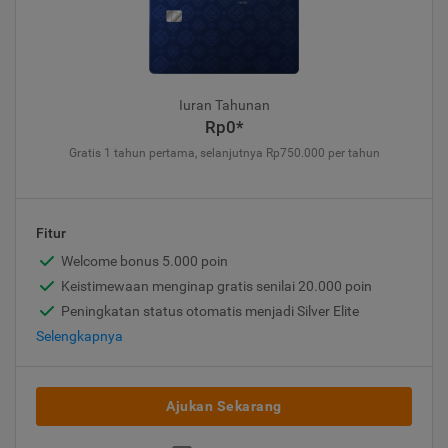
Iuran Tahunan
Rp0*
Gratis 1 tahun pertama, selanjutnya Rp750.000 per tahun
Fitur
Welcome bonus 5.000 poin
Keistimewaan menginap gratis senilai 20.000 poin
Peningkatan status otomatis menjadi Silver Elite
Selengkapnya
Ajukan Sekarang