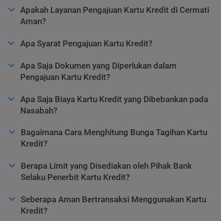
Apakah Layanan Pengajuan Kartu Kredit di Cermati
Aman?
Apa Syarat Pengajuan Kartu Kredit?
Apa Saja Dokumen yang Diperlukan dalam
Pengajuan Kartu Kredit?
Apa Saja Biaya Kartu Kredit yang Dibebankan pada
Nasabah?
Bagaimana Cara Menghitung Bunga Tagihan Kartu
Kredit?
Berapa Limit yang Disediakan oleh Pihak Bank
Selaku Penerbit Kartu Kredit?
Seberapa Aman Bertransaksi Menggunakan Kartu
Kredit?