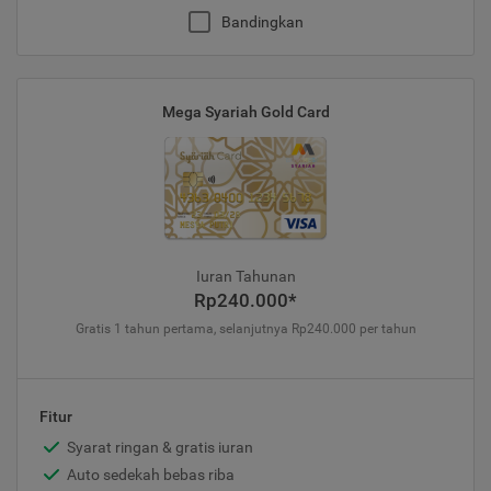
Bandingkan
Mega Syariah Gold Card
Iuran Tahunan
Rp240.000*
Gratis 1 tahun pertama, selanjutnya Rp240.000 per tahun
Fitur
Syarat ringan & gratis iuran
Auto sedekah bebas riba