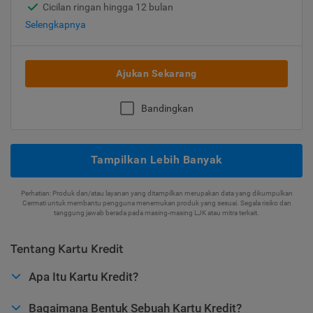
Cicilan ringan hingga 12 bulan
Selengkapnya
Ajukan Sekarang
Bandingkan
Tampilkan Lebih Banyak
Perhatian: Produk dan/atau layanan yang ditampilkan merupakan data yang dikumpulkan
Cermati untuk membantu pengguna menemukan produk yang sesuai. Segala risiko dan
tanggung jawab berada pada masing-masing LJK atau mitra terkait.
Tentang Kartu Kredit
Apa Itu Kartu Kredit?
Bagaimana Bentuk Sebuah Kartu Kredit?