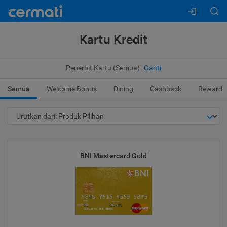
Kartu Kredit
Penerbit Kartu (Semua)
Ganti
Semua
Welcome Bonus
Dining
Cashback
Reward
BNI Mastercard Gold