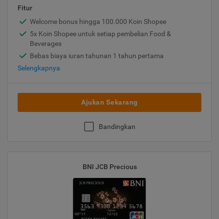
Fitur
Welcome bonus hingga 100.000 Koin Shopee
5x Koin Shopee untuk setiap pembelian Food &
Beverages
Bebas biaya iuran tahunan 1 tahun pertama
Selengkapnya
Ajukan Sekarang
Bandingkan
BNI JCB Precious