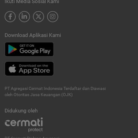
Ikuti Media Sosial Kami
Download Aplikasi Kami
PT Agregasi Cermat Indonesia
Terdaftar dan Diawasi
oleh Otoritas Jasa Keuangan (OJK)
Didukung oleh