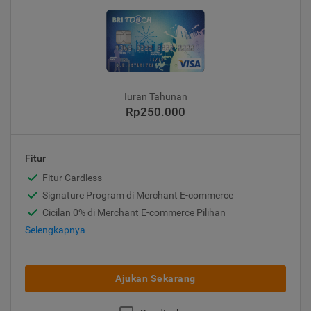
Iuran Tahunan
Rp250.000
Fitur
Fitur Cardless
Signature Program di Merchant E-commerce
Cicilan 0% di Merchant E-commerce Pilihan
Selengkapnya
Ajukan Sekarang