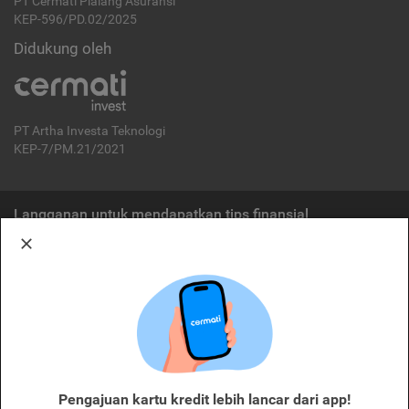
PT Cermati Pialang Asuransi
KEP-596/PD.02/2025
Didukung oleh
PT Artha Investa Teknologi
KEP-7/PM.21/2021
Langganan untuk mendapatkan tips finansial
Berlangganan
Disclaimer:
Cermati merupakan penyelenggara agregasi jasa keuangan yang terdaftar di
OJK. Oleh karena itu, produk dan/atau layanan jasa keuangan yang
ditawarkan bukan merupakan produk dan/atau layanan jasa keuangan yang
diterbitkan oleh Cermati dan Cermati tidak bertanggung jawab atas tuntutan
dan risiko terkait produk dan/atau layanan LJK dan/atau pihak yang
Pengajuan kartu kredit lebih lancar dari app!
melakukan kegiatan di sektor jasa keuangan.