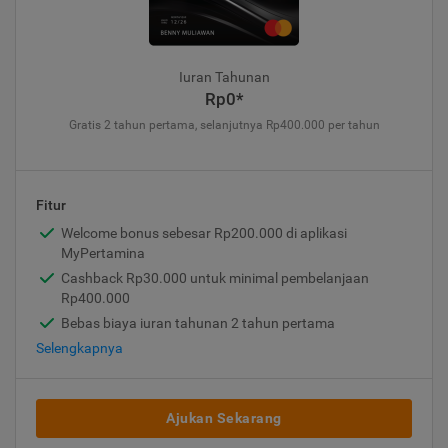
Iuran Tahunan
Rp0*
Gratis 2 tahun pertama, selanjutnya Rp400.000 per tahun
Fitur
Welcome bonus sebesar Rp200.000 di aplikasi
MyPertamina
Cashback Rp30.000 untuk minimal pembelanjaan
Rp400.000
Bebas biaya iuran tahunan 2 tahun pertama
Selengkapnya
Ajukan Sekarang