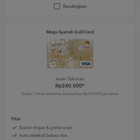
Bandingkan
Mega Syariah Gold Card
Iuran Tahunan
Rp240.000*
Gratis 1 tahun pertama, selanjutnya Rp240.000 per tahun
Fitur
Syarat ringan & gratis iuran
Auto sedekah bebas riba