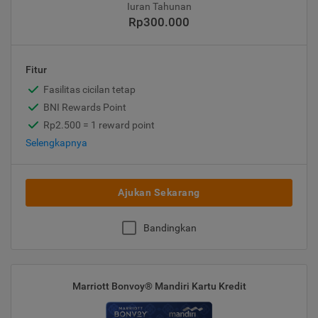
Iuran Tahunan
Rp300.000
Fitur
Fasilitas cicilan tetap
BNI Rewards Point
Rp2.500 = 1 reward point
Selengkapnya
Ajukan Sekarang
Bandingkan
Marriott Bonvoy® Mandiri Kartu Kredit