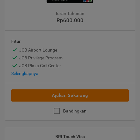
Iuran Tahunan
Rp600.000
Fitur
JCB Airport Lounge
JCB Privilege Program
JCB Plaza Call Center
Selengkapnya
Ajukan Sekarang
Bandingkan
BRI Touch Visa