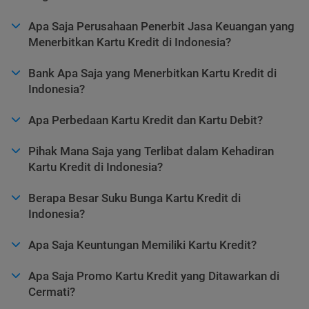
Apa Saja Perusahaan Penerbit Jasa Keuangan yang
Menerbitkan Kartu Kredit di Indonesia?
Bank Apa Saja yang Menerbitkan Kartu Kredit di
Indonesia?
Apa Perbedaan Kartu Kredit dan Kartu Debit?
Pihak Mana Saja yang Terlibat dalam Kehadiran
Kartu Kredit di Indonesia?
Berapa Besar Suku Bunga Kartu Kredit di
Indonesia?
Apa Saja Keuntungan Memiliki Kartu Kredit?
Apa Saja Promo Kartu Kredit yang Ditawarkan di
Cermati?