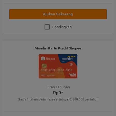
Ajukan Sekarang
Bandingkan
Mandiri Kartu Kredit Shopee
Iuran Tahunan
Rp0*
Gratis 1 tahun pertama, selanjutnya Rp300.000 per tahun