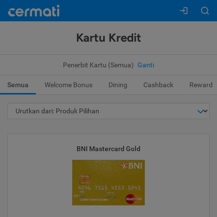
Kartu Kredit
Penerbit Kartu (Semua)
Ganti
Semua
Welcome Bonus
Dining
Cashback
Reward
BNI Mastercard Gold