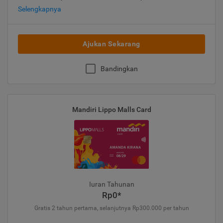
Selengkapnya
Ajukan Sekarang
Bandingkan
Mandiri Lippo Malls Card
Iuran Tahunan
Rp0*
Gratis 2 tahun pertama, selanjutnya Rp300.000 per tahun