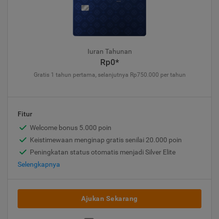
Iuran Tahunan
Rp0*
Gratis 1 tahun pertama, selanjutnya Rp750.000 per tahun
Fitur
Welcome bonus 5.000 poin
Keistimewaan menginap gratis senilai 20.000 poin
Peningkatan status otomatis menjadi Silver Elite
Selengkapnya
Ajukan Sekarang