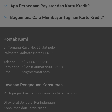
Apa Perbedaan Paylater dan Kartu Kredit?
Bagaimana Cara Membayar Tagihan Kartu Kredit?
Kontak Kami
Jl. Tomang Raya No. 38, Jatipulo
Palmerah, Jakarta Barat 11430
Telepon
:
(021) 40000 312
Jam Kerja
: (Senin-Jumat 9:00-17:00)
Email
:
cs@cermati.com
Layanan Pengaduan Konsumen
PT Agregasi Cermat Indonesia - cs@cermati.com
Direktorat Jenderal Perlindungan
Konsumen dan Tertib Niaga