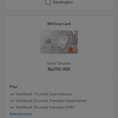
Bandingkan
BRI Easy Card
Iuran Tahunan
Rp250.000
Fitur
Cashback 1% untuk Cash Advance
Cashback 2% untuk Transaksi Supermarket
Cashhack 3% untuk Transaksi SPBU
Selengkapnya