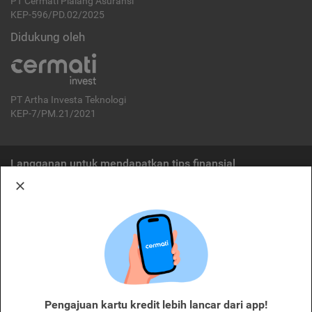
PT Cermati Pialang Asuransi
KEP-596/PD.02/2025
Didukung oleh
PT Artha Investa Teknologi
KEP-7/PM.21/2021
Langganan untuk mendapatkan tips finansial
Berlangganan
Disclaimer:
Cermati merupakan penyelenggara agregasi jasa keuangan yang terdaftar di
OJK. Oleh karena itu, produk dan/atau layanan jasa keuangan yang
ditawarkan bukan merupakan produk dan/atau layanan jasa keuangan yang
diterbitkan oleh Cermati dan Cermati tidak bertanggung jawab atas tuntutan
dan risiko terkait produk dan/atau layanan LJK dan/atau pihak yang
Pengajuan kartu kredit lebih lancar dari app!
melakukan kegiatan di sektor jasa keuangan.