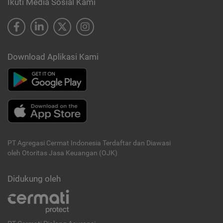
Ikuti Media Sosial Kami
Download Aplikasi Kami
PT Agregasi Cermat Indonesia
Terdaftar dan Diawasi
oleh Otoritas Jasa Keuangan (OJK)
Didukung oleh