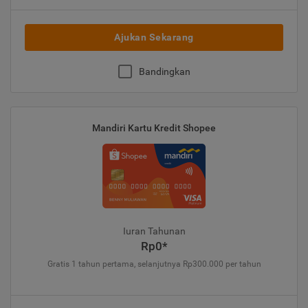
Ajukan Sekarang
Bandingkan
Mandiri Kartu Kredit Shopee
Iuran Tahunan
Rp0*
Gratis 1 tahun pertama, selanjutnya Rp300.000 per tahun