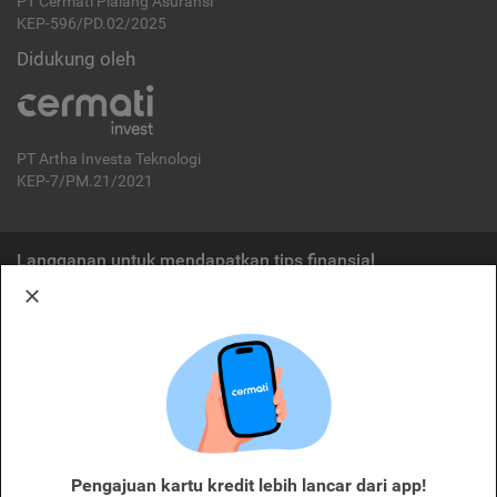
PT Cermati Pialang Asuransi
KEP-596/PD.02/2025
Didukung oleh
PT Artha Investa Teknologi
KEP-7/PM.21/2021
Langganan untuk mendapatkan tips finansial
Berlangganan
Disclaimer:
Cermati merupakan penyelenggara agregasi jasa keuangan yang terdaftar di
OJK. Oleh karena itu, produk dan/atau layanan jasa keuangan yang
ditawarkan bukan merupakan produk dan/atau layanan jasa keuangan yang
diterbitkan oleh Cermati dan Cermati tidak bertanggung jawab atas tuntutan
dan risiko terkait produk dan/atau layanan LJK dan/atau pihak yang
Pengajuan kartu kredit lebih lancar dari app!
melakukan kegiatan di sektor jasa keuangan.