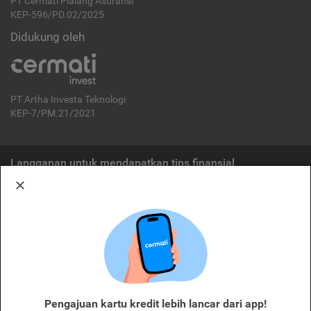
PT Cermati Pialang Asuransi
KEP-596/PD.02/2025
Didukung oleh
PT Artha Investa Teknologi
KEP-7/PM.21/2021
Langganan untuk mendapatkan tips finansial
Berlangganan
Disclaimer:
Cermati merupakan penyelenggara agregasi jasa keuangan yang terdaftar di
OJK. Oleh karena itu, produk dan/atau layanan jasa keuangan yang
ditawarkan bukan merupakan produk dan/atau layanan jasa keuangan yang
diterbitkan oleh Cermati dan Cermati tidak bertanggung jawab atas tuntutan
dan risiko terkait produk dan/atau layanan LJK dan/atau pihak yang
Pengajuan kartu kredit lebih lancar dari app!
melakukan kegiatan di sektor jasa keuangan.