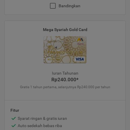
Bandingkan
Mega Syariah Gold Card
Iuran Tahunan
Rp240.000*
Gratis 1 tahun pertama, selanjutnya Rp240.000 per tahun
Fitur
Syarat ringan & gratis iuran
Auto sedekah bebas riba