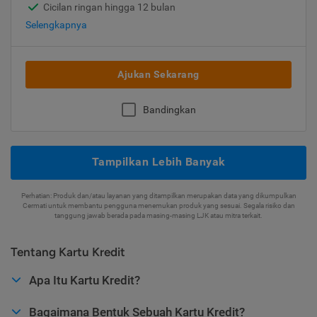
Cicilan ringan hingga 12 bulan
Selengkapnya
Ajukan Sekarang
Bandingkan
Tampilkan Lebih Banyak
Perhatian: Produk dan/atau layanan yang ditampilkan merupakan data yang dikumpulkan
Cermati untuk membantu pengguna menemukan produk yang sesuai. Segala risiko dan
tanggung jawab berada pada masing-masing LJK atau mitra terkait.
Tentang Kartu Kredit
Apa Itu Kartu Kredit?
Bagaimana Bentuk Sebuah Kartu Kredit?