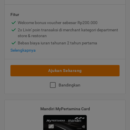
Fitur
Welcome bonus voucher sebesar Rp200.000
2x Livin' poin transaksi di merchant kategori department
store & restoran
Bebas biaya iuran tahunan 2 tahun pertama
Selengkapnya
Ajukan Sekarang
Bandingkan
Mandiri MyPertamina Card