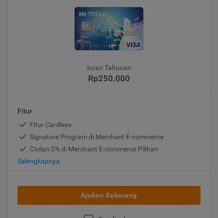
Iuran Tahunan
Rp250.000
Fitur
Fitur Cardless
Signature Program di Merchant E-commerce
Cicilan 0% di Merchant E-commerce Pilihan
Selengkapnya
Ajukan Sekarang