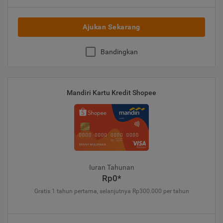
Ajukan Sekarang
Bandingkan
Mandiri Kartu Kredit Shopee
Iuran Tahunan
Rp0*
Gratis 1 tahun pertama, selanjutnya Rp300.000 per tahun