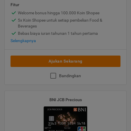
Fitur
Welcome bonus hingga 100.000 Koin Shopee
5x Koin Shopee untuk setiap pembelian Food &
Beverages
Bebas biaya iuran tahunan 1 tahun pertama
Selengkapnya
Ajukan Sekarang
Bandingkan
BNI JCB Precious