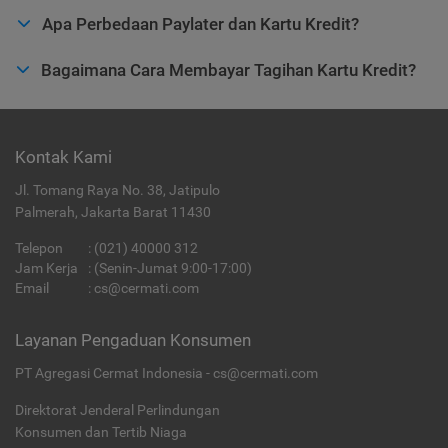
Apa Perbedaan Paylater dan Kartu Kredit?
Bagaimana Cara Membayar Tagihan Kartu Kredit?
Kontak Kami
Jl. Tomang Raya No. 38, Jatipulo
Palmerah, Jakarta Barat 11430
Telepon
:
(021) 40000 312
Jam Kerja
: (Senin-Jumat 9:00-17:00)
Email
:
cs@cermati.com
Layanan Pengaduan Konsumen
PT Agregasi Cermat Indonesia - cs@cermati.com
Direktorat Jenderal Perlindungan
Konsumen dan Tertib Niaga