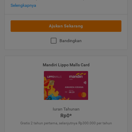
Selengkapnya
Ajukan Sekarang
Bandingkan
Mandiri Lippo Malls Card
Iuran Tahunan
Rp0*
Gratis 2 tahun pertama, selanjutnya Rp300.000 per tahun