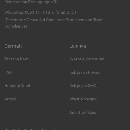
Kementerian Perdagangan RI
WhatsApp: 0853 1111 1010 (Chat Only)
(Directorate General of Consumer Protection and Trade
Compliance)
Cermati
Lainnya
Tentang Kami
Syarat & Ketentuan
FAQ
Kebijakan Privasi
Hubungi Kami
Kebijakan SMKI
Artikel
Whistleblowing
Anti Gratifikasi