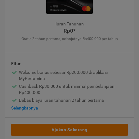
Iuran Tahunan
Rp0*
Gratis 2 tahun pertama, selanjutnya Rp400.000 per tahun
Fitur
Welcome bonus sebesar Rp200.000 di aplikasi
MyPertamina
Cashback Rp30.000 untuk minimal pembelanjaan
Rp400.000
Bebas biaya iuran tahunan 2 tahun pertama
Selengkapnya
Ajukan Sekarang