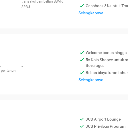
transaksi pembelian BBM di
Cashhack 3% untuk Tra
SPBU
Selengkapnya
Welcome bonus hingga 
5x Koin Shopee untuk s
,
-
Beverages
 per tahun
Bebas biaya iuran tahu
Selengkapnya
JCB Airport Lounge
JCB Privilege Program