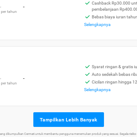
Cashback Rp30.000 unt
,
-
pembelanjaan Rp400.0
 per tahun
Bebas biaya iuran tahu
Selengkapnya
Syarat ringan & gratis i
Auto sedekah bebas rib
,
-
Cicilan ringan hingga 1
 per tahun
Selengkapnya
Tampilkan Lebih Banyak
 yang dikumpulkan Cermati untuk membantu pengguna menemukan produk yang sesuai. Segala risiko d