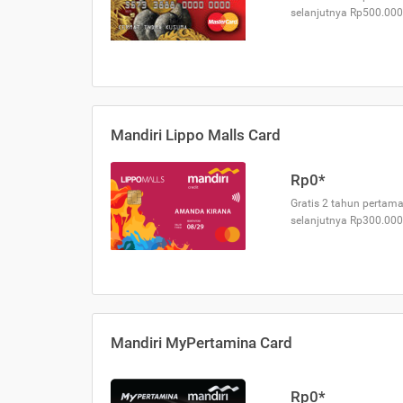
selanjutnya Rp500.000
Mandiri Lippo Malls Card
Rp0*
Gratis 2 tahun pertama
selanjutnya Rp300.000
Mandiri MyPertamina Card
Rp0*