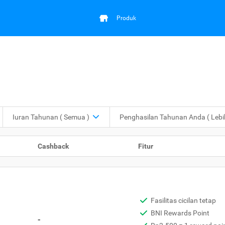
Produk
Iuran Tahunan
( Semua )
Penghasilan Tahunan Anda
( Leb
Cashback
Fitur
Fasilitas cicilan tetap
BNI Rewards Point
-