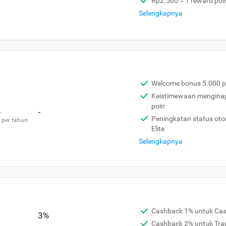
Rp2.500 = 1 reward poi
Selengkapnya
Welcome bonus 5.000 p
Keistimewaan menginap 
poin
,
-
Peningkatan status otom
 per tahun
Elite
Selengkapnya
Cashback 1% untuk Ca
3%
Cashback 2% untuk Tra