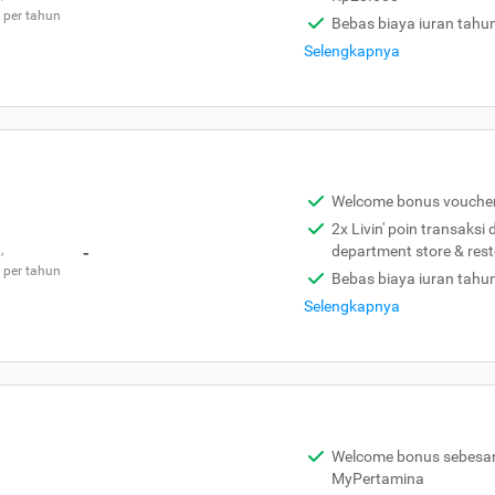
 per tahun
Bebas biaya iuran tahu
Selengkapnya
Welcome bonus vouche
2x Livin' poin transaksi
,
-
department store & res
 per tahun
Bebas biaya iuran tahu
Selengkapnya
Welcome bonus sebesar 
MyPertamina