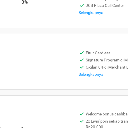
3%
JCB Plaza Call Center
Selengkapnya
Fitur Cardless
Signature Program di 
-
Cicilan 0% di Merchant
Selengkapnya
Welcome bonus cashba
2x Livin' poin setiap tra
,
-
Rp20.000