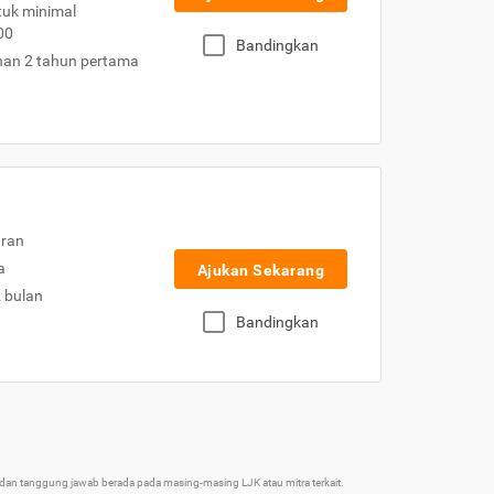
uk minimal
00
Bandingkan
nan 2 tahun pertama
uran
a
Ajukan Sekarang
2 bulan
Bandingkan
an tanggung jawab berada pada masing-masing LJK atau mitra terkait.