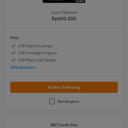
Iuran Tahunan
Rp600.000
Fitur
JCB Airport Lounge
JCB Privilege Program
JCB Plaza Call Center
Selengkapnya
Ajukan Sekarang
Bandingkan
BRI Touch Visa