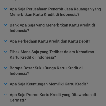
Apa Saja Perusahaan Penerbit Jasa Keuangan yang
Menerbitkan Kartu Kredit di Indonesia?
Bank Apa Saja yang Menerbitkan Kartu Kredit di
Indonesia?
Apa Perbedaan Kartu Kredit dan Kartu Debit?
Pihak Mana Saja yang Terlibat dalam Kehadiran
Kartu Kredit di Indonesia?
Berapa Besar Suku Bunga Kartu Kredit di
Indonesia?
Apa Saja Keuntungan Memiliki Kartu Kredit?
Apa Saja Promo Kartu Kredit yang Ditawarkan di
Cermati?