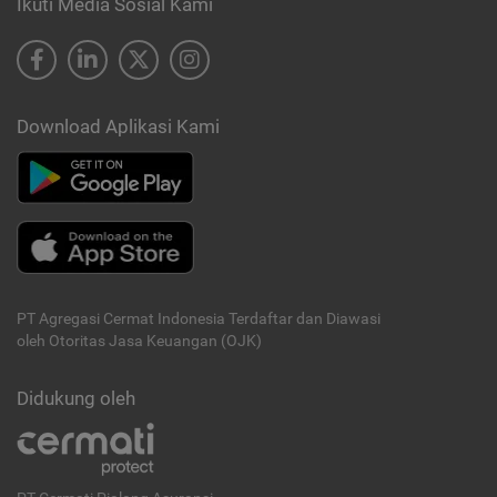
Ikuti Media Sosial Kami
Download Aplikasi Kami
PT Agregasi Cermat Indonesia
Terdaftar dan Diawasi
oleh Otoritas Jasa Keuangan (OJK)
Didukung oleh