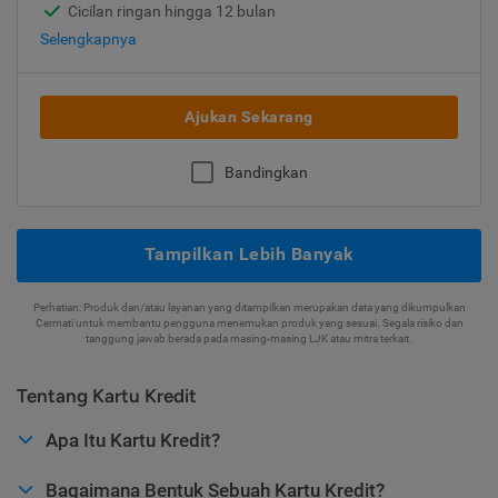
Cicilan ringan hingga 12 bulan
Selengkapnya
Ajukan Sekarang
Bandingkan
Tampilkan Lebih Banyak
Perhatian: Produk dan/atau layanan yang ditampilkan merupakan data yang dikumpulkan
Cermati untuk membantu pengguna menemukan produk yang sesuai. Segala risiko dan
tanggung jawab berada pada masing-masing LJK atau mitra terkait.
Tentang Kartu Kredit
Apa Itu Kartu Kredit?
Bagaimana Bentuk Sebuah Kartu Kredit?