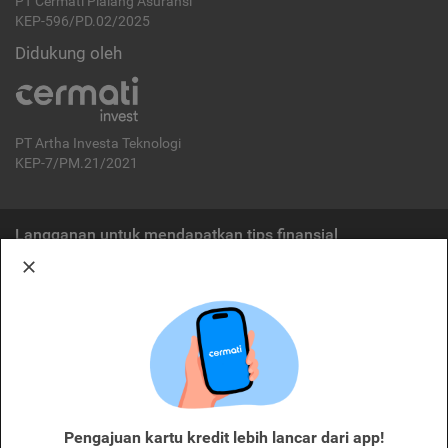
PT Cermati Pialang Asuransi
KEP-596/PD.02/2025
Didukung oleh
PT Artha Investa Teknologi
KEP-7/PM.21/2021
Langganan untuk mendapatkan tips finansial
Berlangganan
Disclaimer:
Cermati merupakan penyelenggara agregasi jasa keuangan yang terdaftar di
OJK. Oleh karena itu, produk dan/atau layanan jasa keuangan yang
ditawarkan bukan merupakan produk dan/atau layanan jasa keuangan yang
diterbitkan oleh Cermati dan Cermati tidak bertanggung jawab atas tuntutan
dan risiko terkait produk dan/atau layanan LJK dan/atau pihak yang
Pengajuan kartu kredit lebih lancar dari app!
melakukan kegiatan di sektor jasa keuangan.