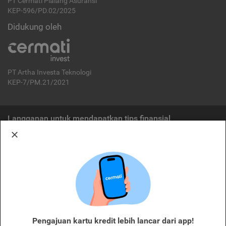
PT Cermati Pialang Asuransi
KEP-596/PD.02/2025
Didukung oleh
PT Artha Investa Teknologi
KEP-7/PM.21/2021
Langganan untuk mendapatkan tips finansial
Berlangganan
Disclaimer:
Cermati merupakan penyelenggara agregasi jasa keuangan yang terdaftar di
OJK. Oleh karena itu, produk dan/atau layanan jasa keuangan yang
ditawarkan bukan merupakan produk dan/atau layanan jasa keuangan yang
diterbitkan oleh Cermati dan Cermati tidak bertanggung jawab atas tuntutan
dan risiko terkait produk dan/atau layanan LJK dan/atau pihak yang
Pengajuan kartu kredit lebih lancar dari app!
melakukan kegiatan di sektor jasa keuangan.