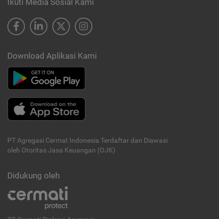
Ikuti Media Sosial Kami
Download Aplikasi Kami
PT Agregasi Cermat Indonesia
Terdaftar dan Diawasi
oleh Otoritas Jasa Keuangan (OJK)
Didukung oleh