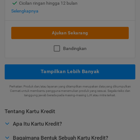
Cicilan ringan hingga 12 bulan
Selengkapnya
Ajukan Sekarang
Bandingkan
Tampilkan Lebih Banyak
Perhatian: Produk dan/atau layanan yang ditampilkan merupakan data yang dikumpulkan
Cermati untuk membantu pengguna menemukan produk yang sesuai. Segala risiko dan
tanggung jawab berada pada masing-masing LJK atau mitra terkait.
Tentang Kartu Kredit
Apa Itu Kartu Kredit?
Bagaimana Bentuk Sebuah Kartu Kredit?