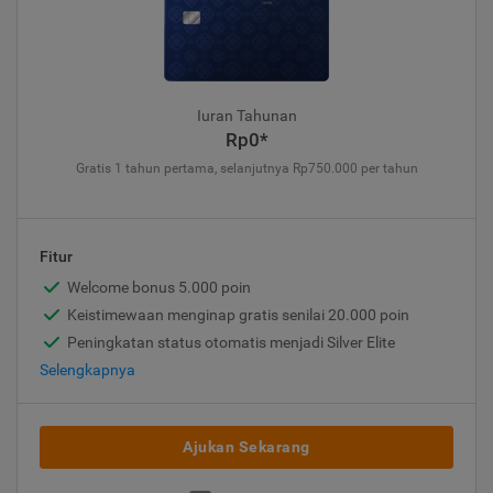
Iuran Tahunan
Rp0*
Gratis 1 tahun pertama, selanjutnya Rp750.000 per tahun
Fitur
Welcome bonus 5.000 poin
Keistimewaan menginap gratis senilai 20.000 poin
Peningkatan status otomatis menjadi Silver Elite
Selengkapnya
Ajukan Sekarang