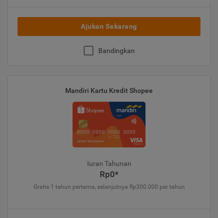
Ajukan Sekarang
Bandingkan
Mandiri Kartu Kredit Shopee
Iuran Tahunan
Rp0*
Gratis 1 tahun pertama, selanjutnya Rp300.000 per tahun