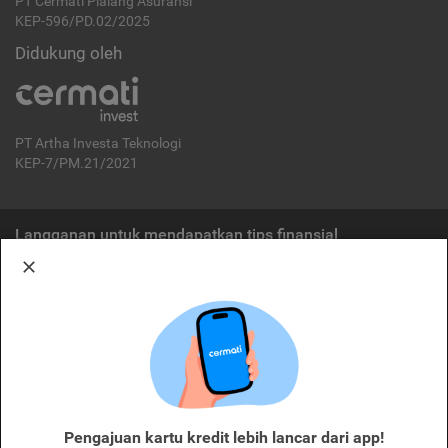
PT Cermati Pialang Asuransi
KEP-596/PD.02/2025
Didukung oleh
PT Artha Investa Teknologi
KEP-7/PM.21/2021
Langganan untuk mendapatkan tips finansial
Berlangganan
Disclaimer:
Cermati merupakan penyelenggara agregasi jasa keuangan yang terdaftar di
OJK. Oleh karena itu, produk dan/atau layanan jasa keuangan yang
ditawarkan bukan merupakan produk dan/atau layanan jasa keuangan yang
diterbitkan oleh Cermati dan Cermati tidak bertanggung jawab atas tuntutan
dan risiko terkait produk dan/atau layanan LJK dan/atau pihak yang
Pengajuan kartu kredit lebih lancar dari app!
melakukan kegiatan di sektor jasa keuangan.