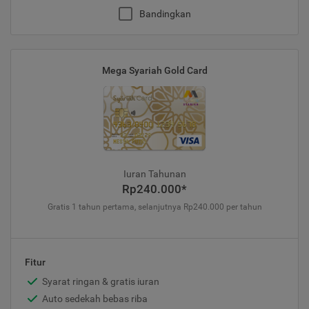
Bandingkan
Mega Syariah Gold Card
Iuran Tahunan
Rp240.000*
Gratis 1 tahun pertama, selanjutnya Rp240.000 per tahun
Fitur
Syarat ringan & gratis iuran
Auto sedekah bebas riba