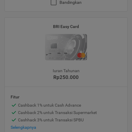
Bandingkan
BRI Easy Card
Iuran Tahunan
Rp250.000
Fitur
Cashback 1% untuk Cash Advance
Cashback 2% untuk Transaksi Supermarket
Cashhack 3% untuk Transaksi SPBU
Selengkapnya