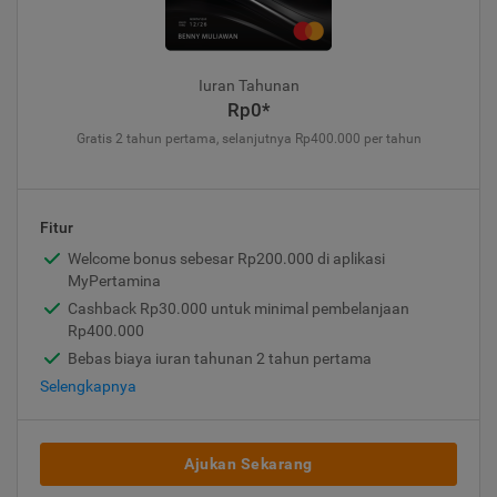
Iuran Tahunan
Rp0*
Gratis 2 tahun pertama, selanjutnya Rp400.000 per tahun
Fitur
Welcome bonus sebesar Rp200.000 di aplikasi
MyPertamina
Cashback Rp30.000 untuk minimal pembelanjaan
Rp400.000
Bebas biaya iuran tahunan 2 tahun pertama
Selengkapnya
Ajukan Sekarang