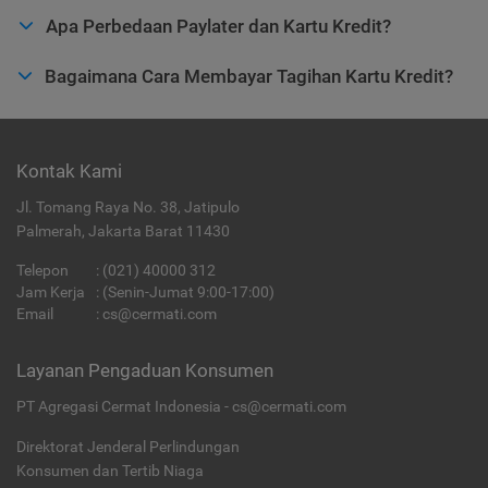
Apa Perbedaan Paylater dan Kartu Kredit?
Bagaimana Cara Membayar Tagihan Kartu Kredit?
Kontak Kami
Jl. Tomang Raya No. 38, Jatipulo
Palmerah, Jakarta Barat 11430
Telepon
:
(021) 40000 312
Jam Kerja
: (Senin-Jumat 9:00-17:00)
Email
:
cs@cermati.com
Layanan Pengaduan Konsumen
PT Agregasi Cermat Indonesia - cs@cermati.com
Direktorat Jenderal Perlindungan
Konsumen dan Tertib Niaga