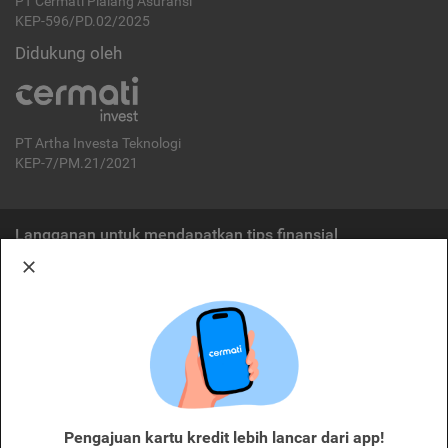
PT Cermati Pialang Asuransi
KEP-596/PD.02/2025
Didukung oleh
PT Artha Investa Teknologi
KEP-7/PM.21/2021
Langganan untuk mendapatkan tips finansial
Berlangganan
Disclaimer:
Cermati merupakan penyelenggara agregasi jasa keuangan yang terdaftar di
OJK. Oleh karena itu, produk dan/atau layanan jasa keuangan yang
ditawarkan bukan merupakan produk dan/atau layanan jasa keuangan yang
diterbitkan oleh Cermati dan Cermati tidak bertanggung jawab atas tuntutan
dan risiko terkait produk dan/atau layanan LJK dan/atau pihak yang
Pengajuan kartu kredit lebih lancar dari app!
melakukan kegiatan di sektor jasa keuangan.