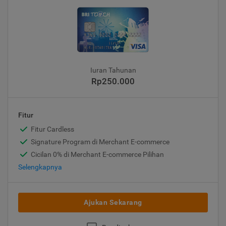
Iuran Tahunan
Rp250.000
Fitur
Fitur Cardless
Signature Program di Merchant E-commerce
Cicilan 0% di Merchant E-commerce Pilihan
Selengkapnya
Ajukan Sekarang