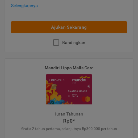
Selengkapnya
Ajukan Sekarang
Bandingkan
Mandiri Lippo Malls Card
Iuran Tahunan
Rp0*
Gratis 2 tahun pertama, selanjutnya Rp300.000 per tahun