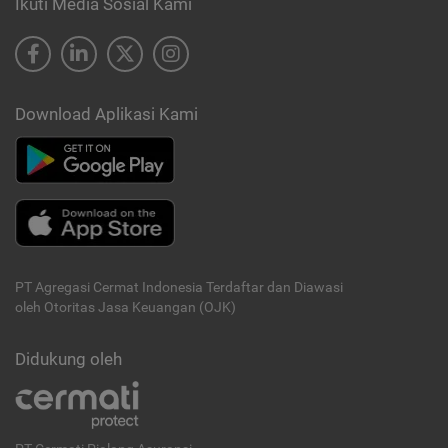
Ikuti Media Sosial Kami
Download Aplikasi Kami
PT Agregasi Cermat Indonesia
Terdaftar dan Diawasi
oleh Otoritas Jasa Keuangan (OJK)
Didukung oleh