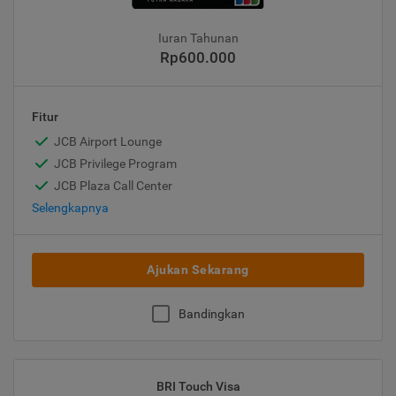
Iuran Tahunan
Rp600.000
Fitur
JCB Airport Lounge
JCB Privilege Program
JCB Plaza Call Center
Selengkapnya
Ajukan Sekarang
Bandingkan
BRI Touch Visa