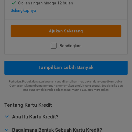
Cicilan ringan hingga 12 bulan
Selengkapnya
Ajukan Sekarang
Bandingkan
Tampilkan Lebih Banyak
Perhatian: Produk dan/atau layanan yang ditampilkan merupakan data yang dikumpulkan
Cermati untuk membantu pengguna menemukan produk yang sesuai. Segala risiko dan
tanggung jawab berada pada masing-masing LJK atau mitra terkait.
Tentang Kartu Kredit
Apa Itu Kartu Kredit?
Bagaimana Bentuk Sebuah Kartu Kredit?