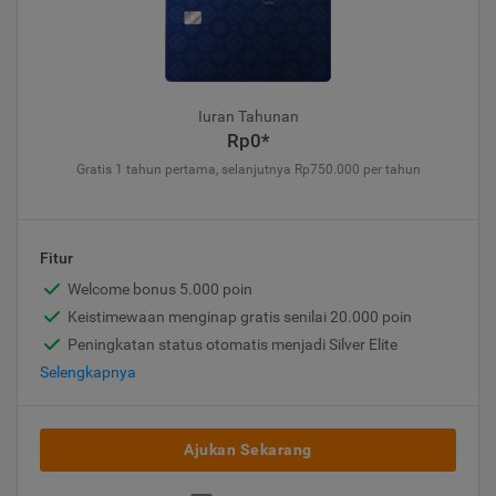
Iuran Tahunan
Rp0*
Gratis 1 tahun pertama, selanjutnya Rp750.000 per tahun
Fitur
Welcome bonus 5.000 poin
Keistimewaan menginap gratis senilai 20.000 poin
Peningkatan status otomatis menjadi Silver Elite
Selengkapnya
Ajukan Sekarang