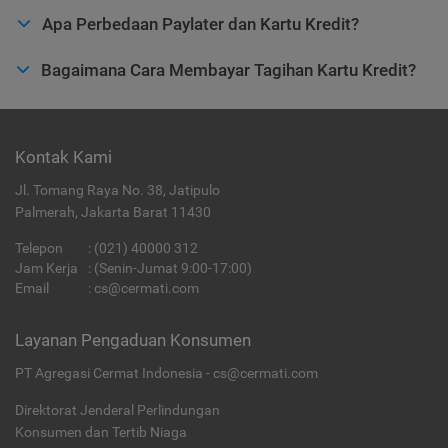
Apa Perbedaan Paylater dan Kartu Kredit?
Bagaimana Cara Membayar Tagihan Kartu Kredit?
Kontak Kami
Jl. Tomang Raya No. 38, Jatipulo
Palmerah, Jakarta Barat 11430
Telepon
:
(021) 40000 312
Jam Kerja
: (Senin-Jumat 9:00-17:00)
Email
:
cs@cermati.com
Layanan Pengaduan Konsumen
PT Agregasi Cermat Indonesia - cs@cermati.com
Direktorat Jenderal Perlindungan
Konsumen dan Tertib Niaga