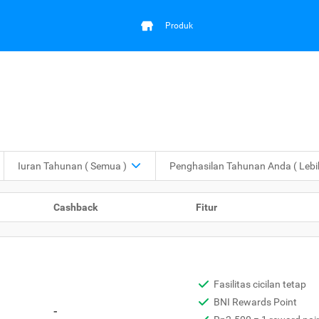
Produk
Iuran Tahunan
( Semua )
Penghasilan Tahunan Anda
( Leb
Cashback
Fitur
Fasilitas cicilan tetap
BNI Rewards Point
-