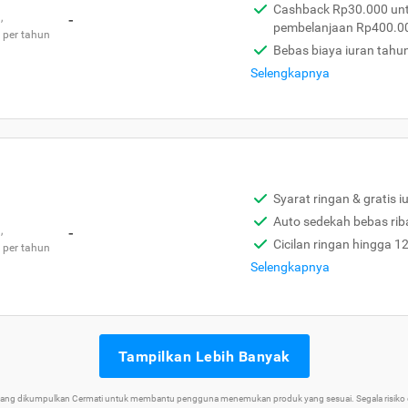
Cashback Rp30.000 unt
,
-
pembelanjaan Rp400.0
 per tahun
Bebas biaya iuran tahu
Selengkapnya
Syarat ringan & gratis i
Auto sedekah bebas rib
,
-
Cicilan ringan hingga 1
 per tahun
Selengkapnya
Tampilkan Lebih Banyak
 yang dikumpulkan Cermati untuk membantu pengguna menemukan produk yang sesuai. Segala risiko d