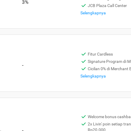
3%
JCB Plaza Call Center
Selengkapnya
Fitur Cardless
Signature Program di 
-
Cicilan 0% di Merchant
Selengkapnya
Welcome bonus cashba
2x Livin' poin setiap tra
,
-
Rp20.000