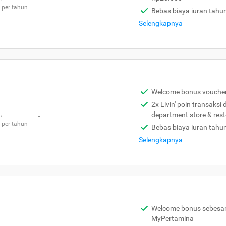
 per tahun
Bebas biaya iuran tahu
Selengkapnya
Welcome bonus vouche
2x Livin' poin transaksi
,
-
department store & res
 per tahun
Bebas biaya iuran tahu
Selengkapnya
Welcome bonus sebesar 
MyPertamina