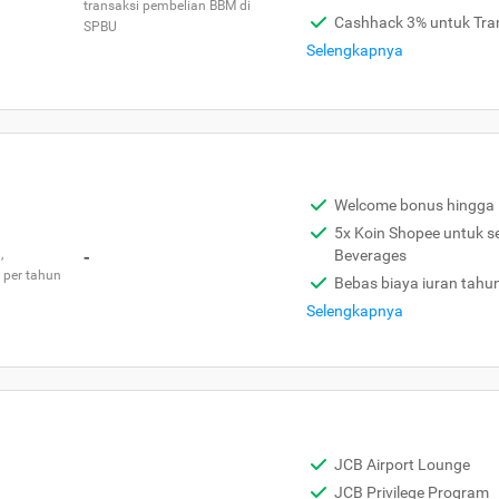
transaksi pembelian BBM di
Cashhack 3% untuk Tra
SPBU
Selengkapnya
Welcome bonus hingga 
5x Koin Shopee untuk s
,
-
Beverages
 per tahun
Bebas biaya iuran tahu
Selengkapnya
JCB Airport Lounge
JCB Privilege Program