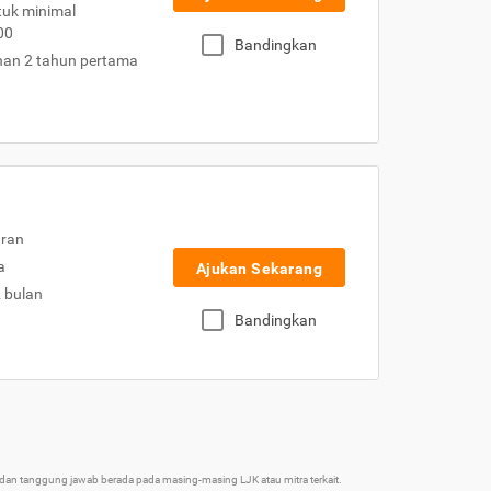
uk minimal
00
Bandingkan
nan 2 tahun pertama
uran
a
Ajukan Sekarang
2 bulan
Bandingkan
an tanggung jawab berada pada masing-masing LJK atau mitra terkait.