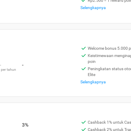
Rp2.500 = 1 reward poi
Selengkapnya
Welcome bonus 5.000 p
Keistimewaan menginap 
poin
,
-
Peningkatan status otom
 per tahun
Elite
Selengkapnya
Cashback 1% untuk Ca
3%
Cashback 2% untuk Tra