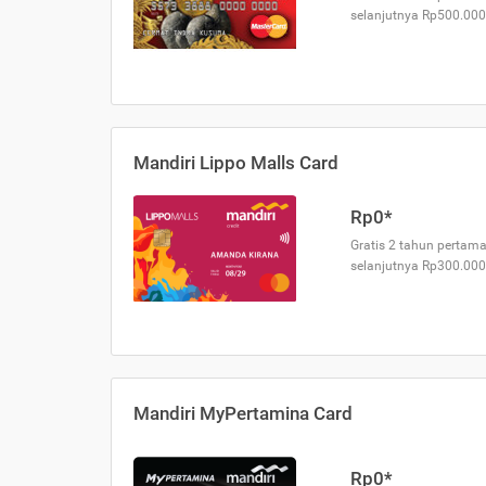
selanjutnya Rp500.000
Mandiri Lippo Malls Card
Rp0*
Gratis 2 tahun pertama
selanjutnya Rp300.000
Mandiri MyPertamina Card
Rp0*