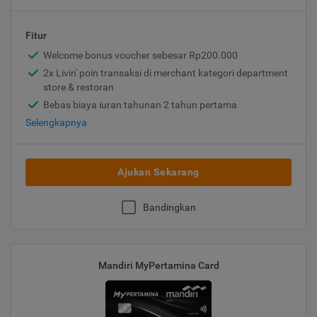
Fitur
Welcome bonus voucher sebesar Rp200.000
2x Livin' poin transaksi di merchant kategori department
store & restoran
Bebas biaya iuran tahunan 2 tahun pertama
Selengkapnya
Ajukan Sekarang
Bandingkan
Mandiri MyPertamina Card