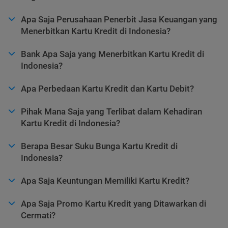
Apa Saja Perusahaan Penerbit Jasa Keuangan yang
Menerbitkan Kartu Kredit di Indonesia?
Bank Apa Saja yang Menerbitkan Kartu Kredit di
Indonesia?
Apa Perbedaan Kartu Kredit dan Kartu Debit?
Pihak Mana Saja yang Terlibat dalam Kehadiran
Kartu Kredit di Indonesia?
Berapa Besar Suku Bunga Kartu Kredit di
Indonesia?
Apa Saja Keuntungan Memiliki Kartu Kredit?
Apa Saja Promo Kartu Kredit yang Ditawarkan di
Cermati?