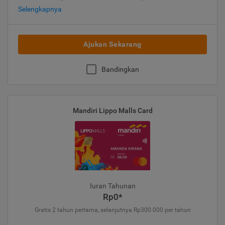
Selengkapnya
Ajukan Sekarang
Bandingkan
Mandiri Lippo Malls Card
Iuran Tahunan
Rp0*
Gratis 2 tahun pertama, selanjutnya Rp300.000 per tahun