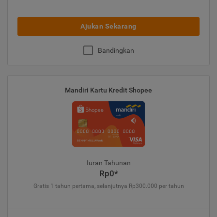
Ajukan Sekarang
Bandingkan
Mandiri Kartu Kredit Shopee
Iuran Tahunan
Rp0*
Gratis 1 tahun pertama, selanjutnya Rp300.000 per tahun