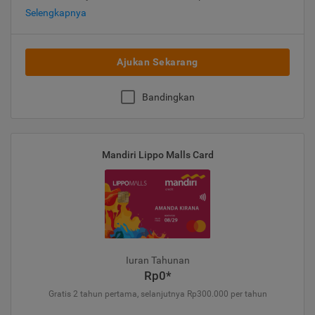
Selengkapnya
Ajukan Sekarang
Bandingkan
Mandiri Lippo Malls Card
Iuran Tahunan
Rp0*
Gratis 2 tahun pertama, selanjutnya Rp300.000 per tahun