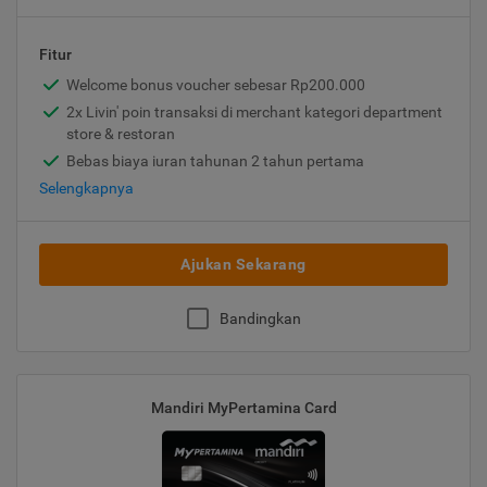
Fitur
Welcome bonus voucher sebesar Rp200.000
2x Livin' poin transaksi di merchant kategori department
store & restoran
Bebas biaya iuran tahunan 2 tahun pertama
Selengkapnya
Ajukan Sekarang
Bandingkan
Mandiri MyPertamina Card