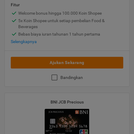
Fitur
Welcome bonus hingga 100.000 Koin Shopee
5x Koin Shopee untuk setiap pembelian Food &
Beverages
Bebas biaya iuran tahunan 1 tahun pertama
Selengkapnya
Ajukan Sekarang
Bandingkan
BNI JCB Precious