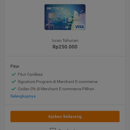
Iuran Tahunan
Rp250.000
Fitur
Fitur Cardless
Signature Program di Merchant E-commerce
Cicilan 0% di Merchant E-commerce Pilihan
Selengkapnya
Ajukan Sekarang