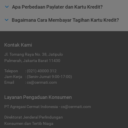
Apa Perbedaan Paylater dan Kartu Kredit?
Bagaimana Cara Membayar Tagihan Kartu Kredit?
Kontak Kami
Jl. Tomang Raya No. 38, Jatipulo
Palmerah, Jakarta Barat 11430
Telepon
:
(021) 40000 312
Jam Kerja
: (Senin-Jumat 9:00-17:00)
Email
:
cs@cermati.com
Layanan Pengaduan Konsumen
PT Agregasi Cermat Indonesia - cs@cermati.com
Direktorat Jenderal Perlindungan
Konsumen dan Tertib Niaga