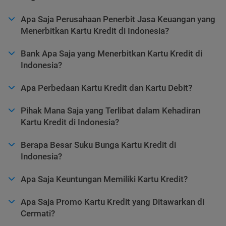
Apa Saja Perusahaan Penerbit Jasa Keuangan yang
Menerbitkan Kartu Kredit di Indonesia?
Bank Apa Saja yang Menerbitkan Kartu Kredit di
Indonesia?
Apa Perbedaan Kartu Kredit dan Kartu Debit?
Pihak Mana Saja yang Terlibat dalam Kehadiran
Kartu Kredit di Indonesia?
Berapa Besar Suku Bunga Kartu Kredit di
Indonesia?
Apa Saja Keuntungan Memiliki Kartu Kredit?
Apa Saja Promo Kartu Kredit yang Ditawarkan di
Cermati?