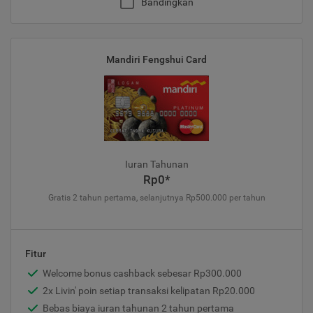
Bandingkan
Mandiri Fengshui Card
Iuran Tahunan
Rp0*
Gratis 2 tahun pertama, selanjutnya Rp500.000 per tahun
Fitur
Welcome bonus cashback sebesar Rp300.000
2x Livin' poin setiap transaksi kelipatan Rp20.000
Bebas biaya iuran tahunan 2 tahun pertama