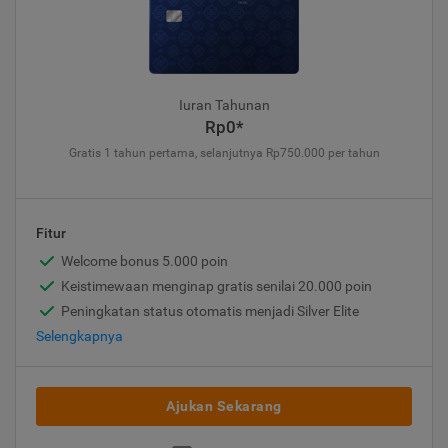
Iuran Tahunan
Rp0*
Gratis 1 tahun pertama, selanjutnya Rp750.000 per tahun
Fitur
Welcome bonus 5.000 poin
Keistimewaan menginap gratis senilai 20.000 poin
Peningkatan status otomatis menjadi Silver Elite
Selengkapnya
Ajukan Sekarang