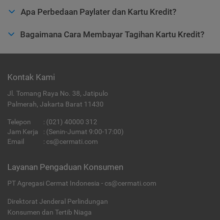
Apa Perbedaan Paylater dan Kartu Kredit?
Bagaimana Cara Membayar Tagihan Kartu Kredit?
Kontak Kami
Jl. Tomang Raya No. 38, Jatipulo
Palmerah, Jakarta Barat 11430
Telepon
:
(021) 40000 312
Jam Kerja
: (Senin-Jumat 9:00-17:00)
Email
:
cs@cermati.com
Layanan Pengaduan Konsumen
PT Agregasi Cermat Indonesia - cs@cermati.com
Direktorat Jenderal Perlindungan
Konsumen dan Tertib Niaga