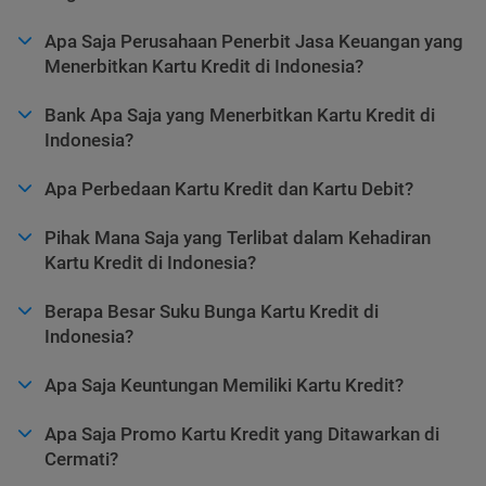
Apa Saja Perusahaan Penerbit Jasa Keuangan yang
Menerbitkan Kartu Kredit di Indonesia?
Bank Apa Saja yang Menerbitkan Kartu Kredit di
Indonesia?
Apa Perbedaan Kartu Kredit dan Kartu Debit?
Pihak Mana Saja yang Terlibat dalam Kehadiran
Kartu Kredit di Indonesia?
Berapa Besar Suku Bunga Kartu Kredit di
Indonesia?
Apa Saja Keuntungan Memiliki Kartu Kredit?
Apa Saja Promo Kartu Kredit yang Ditawarkan di
Cermati?