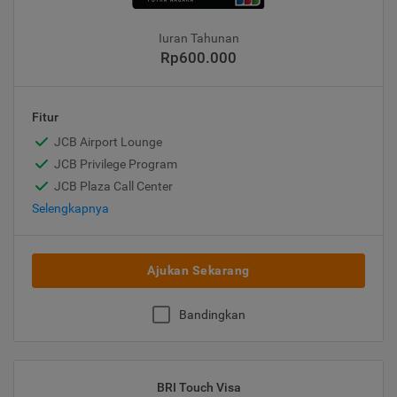
Iuran Tahunan
Rp600.000
Fitur
JCB Airport Lounge
JCB Privilege Program
JCB Plaza Call Center
Selengkapnya
Ajukan Sekarang
Bandingkan
BRI Touch Visa