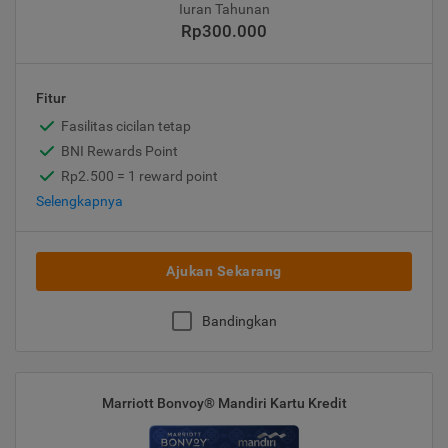
Iuran Tahunan
Rp300.000
Fitur
Fasilitas cicilan tetap
BNI Rewards Point
Rp2.500 = 1 reward point
Selengkapnya
Ajukan Sekarang
Bandingkan
Marriott Bonvoy® Mandiri Kartu Kredit