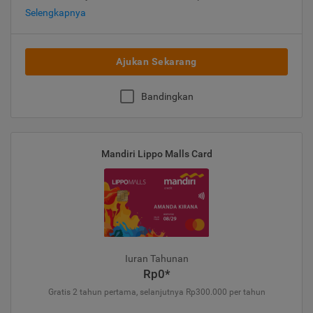
Selengkapnya
Ajukan Sekarang
Bandingkan
Mandiri Lippo Malls Card
Iuran Tahunan
Rp0*
Gratis 2 tahun pertama, selanjutnya Rp300.000 per tahun