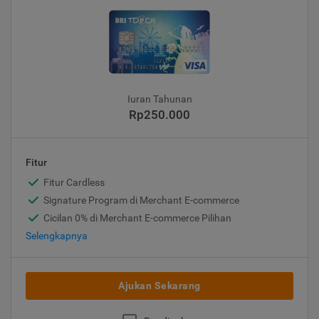
Iuran Tahunan
Rp250.000
Fitur
Fitur Cardless
Signature Program di Merchant E-commerce
Cicilan 0% di Merchant E-commerce Pilihan
Selengkapnya
Ajukan Sekarang