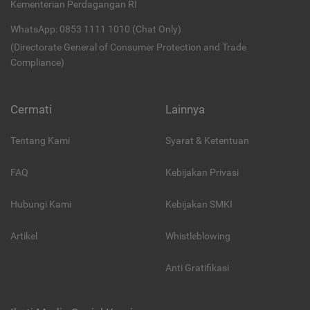
Kementerian Perdagangan RI
WhatsApp: 0853 1111 1010 (Chat Only)
(Directorate General of Consumer Protection and Trade
Compliance)
Cermati
Lainnya
Tentang Kami
Syarat & Ketentuan
FAQ
Kebijakan Privasi
Hubungi Kami
Kebijakan SMKI
Artikel
Whistleblowing
Anti Gratifikasi