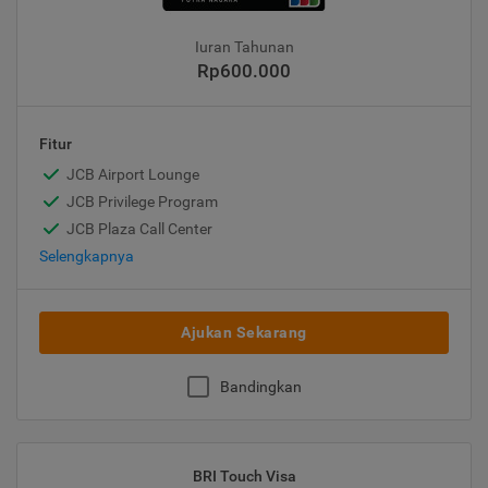
Iuran Tahunan
Rp600.000
Fitur
JCB Airport Lounge
JCB Privilege Program
JCB Plaza Call Center
Selengkapnya
Ajukan Sekarang
Bandingkan
BRI Touch Visa