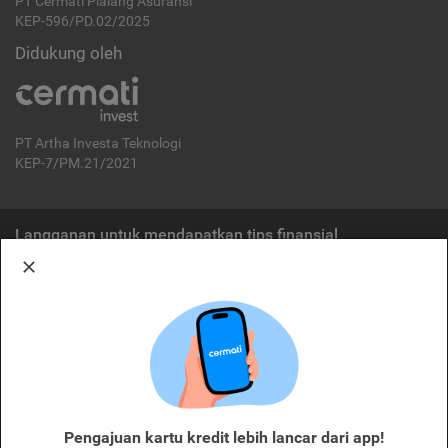
PT Cermati Pialang Asuransi
KEP-596/PD.02/2025
Didukung oleh
PT Artha Investa Teknologi
KEP-7/PM.21/2021
Langganan untuk mendapatkan tips finansial
Berlangganan
Disclaimer:
Cermati merupakan penyelenggara agregasi jasa keuangan yang terdaftar di
OJK. Oleh karena itu, produk dan/atau layanan jasa keuangan yang
ditawarkan bukan merupakan produk dan/atau layanan jasa keuangan yang
diterbitkan oleh Cermati dan Cermati tidak bertanggung jawab atas tuntutan
dan risiko terkait produk dan/atau layanan LJK dan/atau pihak yang
Pengajuan kartu kredit lebih lancar dari app!
melakukan kegiatan di sektor jasa keuangan.