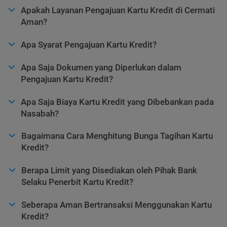
Apakah Layanan Pengajuan Kartu Kredit di Cermati
Aman?
Apa Syarat Pengajuan Kartu Kredit?
Apa Saja Dokumen yang Diperlukan dalam
Pengajuan Kartu Kredit?
Apa Saja Biaya Kartu Kredit yang Dibebankan pada
Nasabah?
Bagaimana Cara Menghitung Bunga Tagihan Kartu
Kredit?
Berapa Limit yang Disediakan oleh Pihak Bank
Selaku Penerbit Kartu Kredit?
Seberapa Aman Bertransaksi Menggunakan Kartu
Kredit?