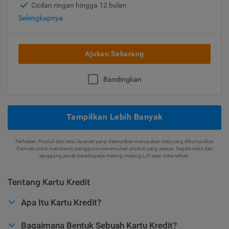
Cicilan ringan hingga 12 bulan
Selengkapnya
Ajukan Sekarang
Bandingkan
Tampilkan Lebih Banyak
Perhatian: Produk dan/atau layanan yang ditampilkan merupakan data yang dikumpulkan
Cermati untuk membantu pengguna menemukan produk yang sesuai. Segala risiko dan
tanggung jawab berada pada masing-masing LJK atau mitra terkait.
Tentang Kartu Kredit
Apa Itu Kartu Kredit?
Bagaimana Bentuk Sebuah Kartu Kredit?