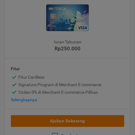
Iuran Tahunan
Rp250.000
Fitur
Fitur Cardless
Signature Program di Merchant E-commerce
Cicilan 0% di Merchant E-commerce Pilihan
Selengkapnya
Ajukan Sekarang