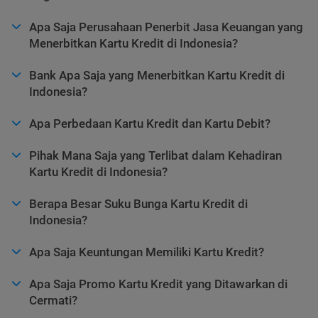
Apa Saja Perusahaan Penerbit Jasa Keuangan yang
Menerbitkan Kartu Kredit di Indonesia?
Bank Apa Saja yang Menerbitkan Kartu Kredit di
Indonesia?
Apa Perbedaan Kartu Kredit dan Kartu Debit?
Pihak Mana Saja yang Terlibat dalam Kehadiran
Kartu Kredit di Indonesia?
Berapa Besar Suku Bunga Kartu Kredit di
Indonesia?
Apa Saja Keuntungan Memiliki Kartu Kredit?
Apa Saja Promo Kartu Kredit yang Ditawarkan di
Cermati?