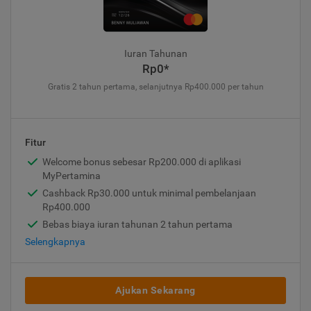
Iuran Tahunan
Rp0*
Gratis 2 tahun pertama, selanjutnya Rp400.000 per tahun
Fitur
Welcome bonus sebesar Rp200.000 di aplikasi
MyPertamina
Cashback Rp30.000 untuk minimal pembelanjaan
Rp400.000
Bebas biaya iuran tahunan 2 tahun pertama
Selengkapnya
Ajukan Sekarang