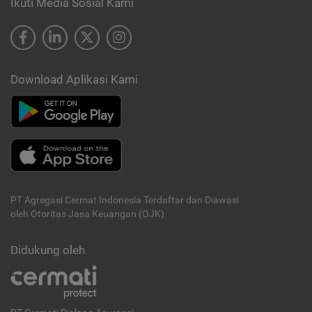
Ikuti Media Sosial Kami
Download Aplikasi Kami
PT Agregasi Cermat Indonesia
Terdaftar dan Diawasi
oleh Otoritas Jasa Keuangan (OJK)
Didukung oleh