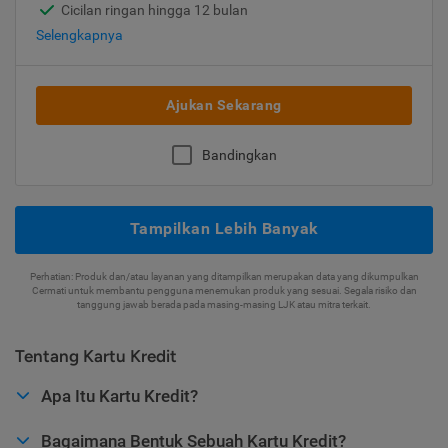
Cicilan ringan hingga 12 bulan
Selengkapnya
Ajukan Sekarang
Bandingkan
Tampilkan Lebih Banyak
Perhatian: Produk dan/atau layanan yang ditampilkan merupakan data yang dikumpulkan
Cermati untuk membantu pengguna menemukan produk yang sesuai. Segala risiko dan
tanggung jawab berada pada masing-masing LJK atau mitra terkait.
Tentang Kartu Kredit
Apa Itu Kartu Kredit?
Bagaimana Bentuk Sebuah Kartu Kredit?