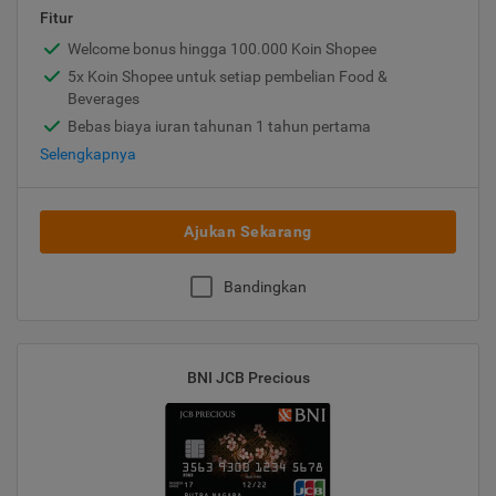
Fitur
Welcome bonus hingga 100.000 Koin Shopee
5x Koin Shopee untuk setiap pembelian Food &
Beverages
Bebas biaya iuran tahunan 1 tahun pertama
Selengkapnya
Ajukan Sekarang
Bandingkan
BNI JCB Precious