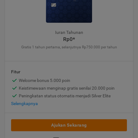
Iuran Tahunan
Rp0*
Gratis 1 tahun pertama, selanjutnya Rp750.000 per tahun
Fitur
Welcome bonus 5.000 poin
Keistimewaan menginap gratis senilai 20.000 poin
Peningkatan status otomatis menjadi Silver Elite
Selengkapnya
Ajukan Sekarang