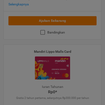
Selengkapnya
Ajukan Sekarang
Bandingkan
Mandiri Lippo Malls Card
Iuran Tahunan
Rp0*
Gratis 2 tahun pertama, selanjutnya Rp300.000 per tahun