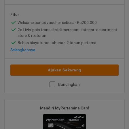
Fitur
Welcome bonus voucher sebesar Rp200.000
2x Livin' poin transaksi di merchant kategori department
store & restoran
Bebas biaya iuran tahunan 2 tahun pertama
Selengkapnya
Ajukan Sekarang
Bandingkan
Mandiri MyPertamina Card