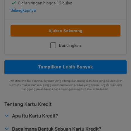
Cicilan ringan hingga 12 bulan
Selengkapnya
Ajukan Sekarang
Bandingkan
Tampilkan Lebih Banyak
Perhatian: Produk dan/atau layanan yang ditampilkan merupakan data yang dikumpulkan
Cermati untuk membantu pengguna menemukan produk yang sesuai. Segala risiko dan
tanggung jawab berada pada masing-masing LJK atau mitra terkait.
Tentang Kartu Kredit
Apa Itu Kartu Kredit?
Bagaimana Bentuk Sebuah Kartu Kredit?