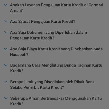
Apakah Layanan Pengajuan Kartu Kredit di Cermati
Aman?
Apa Syarat Pengajuan Kartu Kredit?
Apa Saja Dokumen yang Diperlukan dalam
Pengajuan Kartu Kredit?
Apa Saja Biaya Kartu Kredit yang Dibebankan pada
Nasabah?
Bagaimana Cara Menghitung Bunga Tagihan Kartu
Kredit?
Berapa Limit yang Disediakan oleh Pihak Bank
Selaku Penerbit Kartu Kredit?
Seberapa Aman Bertransaksi Menggunakan Kartu
Kredit?