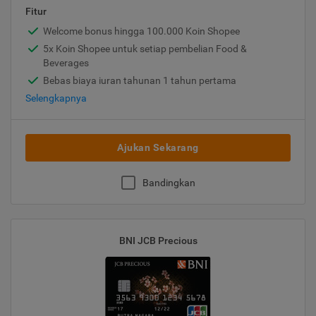
Fitur
Welcome bonus hingga 100.000 Koin Shopee
5x Koin Shopee untuk setiap pembelian Food &
Beverages
Bebas biaya iuran tahunan 1 tahun pertama
Selengkapnya
Ajukan Sekarang
Bandingkan
BNI JCB Precious