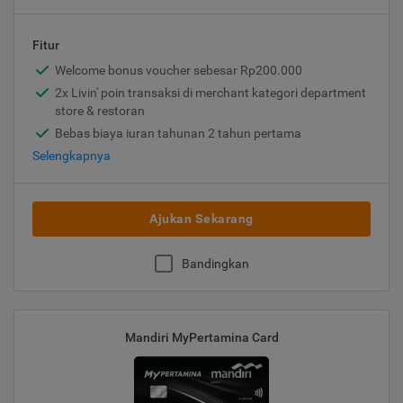
Fitur
Welcome bonus voucher sebesar Rp200.000
2x Livin' poin transaksi di merchant kategori department
store & restoran
Bebas biaya iuran tahunan 2 tahun pertama
Selengkapnya
Ajukan Sekarang
Bandingkan
Mandiri MyPertamina Card