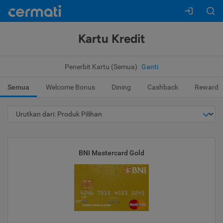
Kartu Kredit
Penerbit Kartu (Semua)
Ganti
Semua
Welcome Bonus
Dining
Cashback
Reward
BNI Mastercard Gold