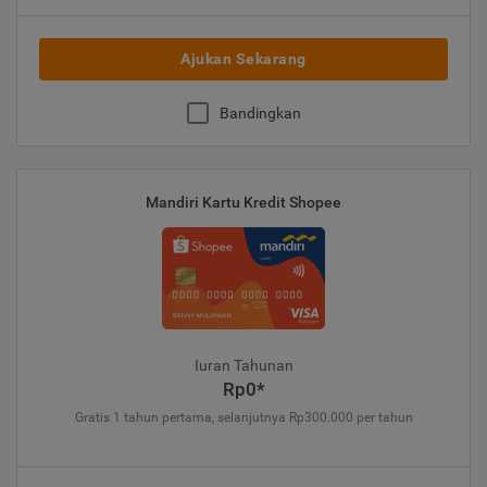
Ajukan Sekarang
Bandingkan
Mandiri Kartu Kredit Shopee
Iuran Tahunan
Rp0*
Gratis 1 tahun pertama, selanjutnya Rp300.000 per tahun