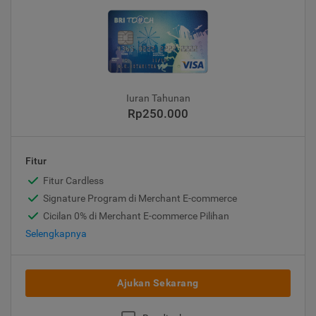
Iuran Tahunan
Rp250.000
Fitur
Fitur Cardless
Signature Program di Merchant E-commerce
Cicilan 0% di Merchant E-commerce Pilihan
Selengkapnya
Ajukan Sekarang