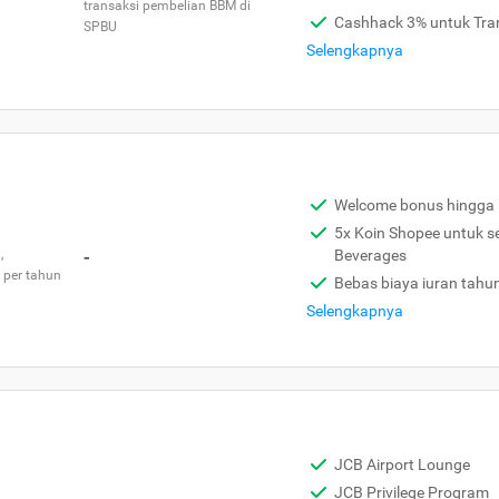
transaksi pembelian BBM di
Cashhack 3% untuk Tra
SPBU
Selengkapnya
Welcome bonus hingga 
5x Koin Shopee untuk s
,
-
Beverages
 per tahun
Bebas biaya iuran tahu
Selengkapnya
JCB Airport Lounge
JCB Privilege Program