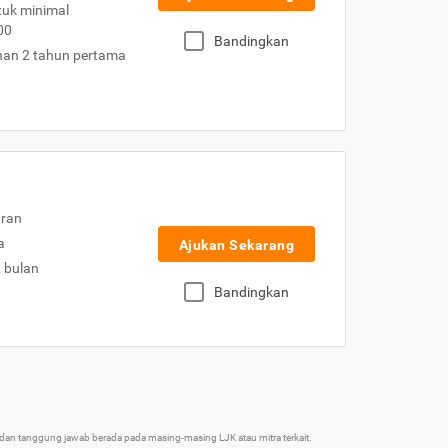
uk minimal
00
Bandingkan
nan 2 tahun pertama
uran
a
Ajukan Sekarang
2 bulan
Bandingkan
an tanggung jawab berada pada masing-masing LJK atau mitra terkait.