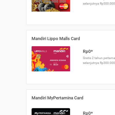
selanjutnya Rp500.000
Mandiri Lippo Malls Card
Rp0*
Gratis 2 tahun pertama
selanjutnya Rp300.000
Mandiri MyPertamina Card
Rp0*