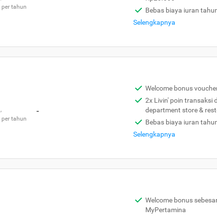
 per tahun
Bebas biaya iuran tahu
Selengkapnya
Welcome bonus vouche
2x Livin' poin transaksi
,
-
department store & res
 per tahun
Bebas biaya iuran tahu
Selengkapnya
Welcome bonus sebesar 
MyPertamina