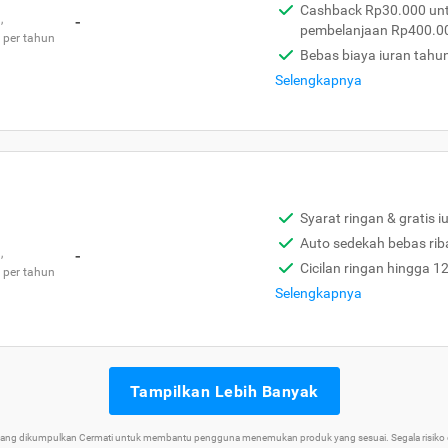
Cashback Rp30.000 unt
,
-
pembelanjaan Rp400.0
 per tahun
Bebas biaya iuran tahu
Selengkapnya
Syarat ringan & gratis i
Auto sedekah bebas rib
,
-
Cicilan ringan hingga 1
 per tahun
Selengkapnya
Tampilkan Lebih Banyak
 yang dikumpulkan Cermati untuk membantu pengguna menemukan produk yang sesuai. Segala risiko d