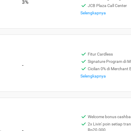
3%
JCB Plaza Call Center
Selengkapnya
Fitur Cardless
Signature Program di 
-
Cicilan 0% di Merchant
Selengkapnya
Welcome bonus cashba
2x Livin' poin setiap tra
,
-
Rp20.000