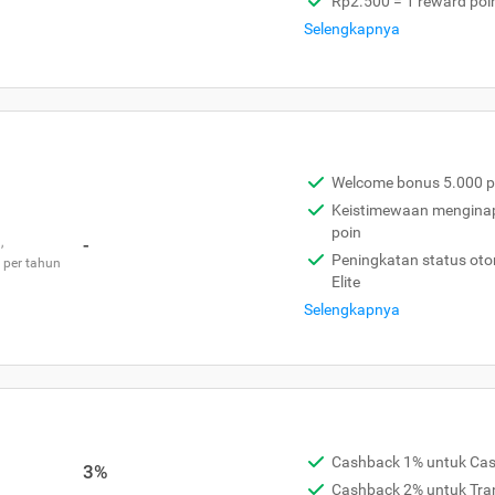
Rp2.500 = 1 reward poi
Selengkapnya
Welcome bonus 5.000 p
Keistimewaan menginap 
poin
,
-
Peningkatan status otom
 per tahun
Elite
Selengkapnya
Cashback 1% untuk Ca
3%
Cashback 2% untuk Tra