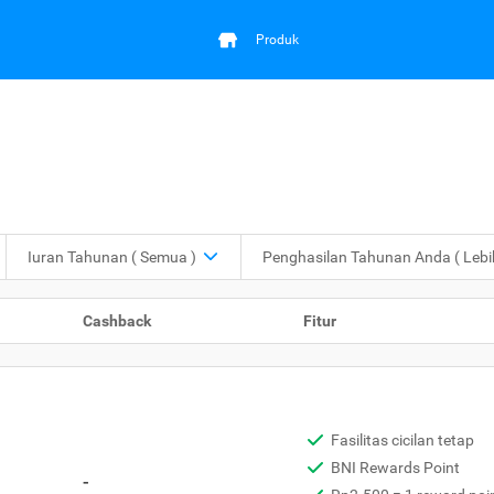
Produk
Iuran Tahunan
( Semua )
Penghasilan Tahunan Anda
( Leb
Cashback
Fitur
Fasilitas cicilan tetap
BNI Rewards Point
-