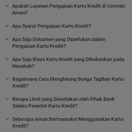
Apakah Layanan Pengajuan Kartu Kredit di Cermati
Aman?
Apa Syarat Pengajuan Kartu Kredit?
Apa Saja Dokumen yang Diperlukan dalam
Pengajuan Kartu Kredit?
Apa Saja Biaya Kartu Kredit yang Dibebankan pada
Nasabah?
Bagaimana Cara Menghitung Bunga Tagihan Kartu
Kredit?
Berapa Limit yang Disediakan oleh Pihak Bank
Selaku Penerbit Kartu Kredit?
Seberapa Aman Bertransaksi Menggunakan Kartu
Kredit?