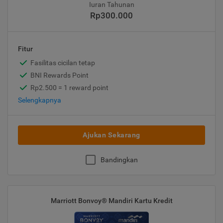
Iuran Tahunan
Rp300.000
Fitur
Fasilitas cicilan tetap
BNI Rewards Point
Rp2.500 = 1 reward point
Selengkapnya
Ajukan Sekarang
Bandingkan
Marriott Bonvoy® Mandiri Kartu Kredit