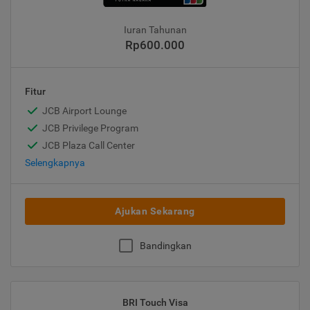
Iuran Tahunan
Rp600.000
Fitur
JCB Airport Lounge
JCB Privilege Program
JCB Plaza Call Center
Selengkapnya
Ajukan Sekarang
Bandingkan
BRI Touch Visa