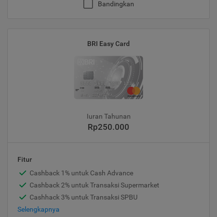
Bandingkan
BRI Easy Card
Iuran Tahunan
Rp250.000
Fitur
Cashback 1% untuk Cash Advance
Cashback 2% untuk Transaksi Supermarket
Cashhack 3% untuk Transaksi SPBU
Selengkapnya