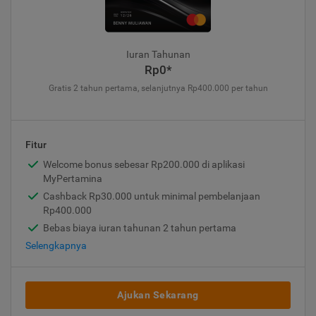
Iuran Tahunan
Rp0*
Gratis 2 tahun pertama, selanjutnya Rp400.000 per tahun
Fitur
Welcome bonus sebesar Rp200.000 di aplikasi
MyPertamina
Cashback Rp30.000 untuk minimal pembelanjaan
Rp400.000
Bebas biaya iuran tahunan 2 tahun pertama
Selengkapnya
Ajukan Sekarang