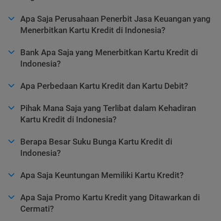
Apa Saja Perusahaan Penerbit Jasa Keuangan yang
Menerbitkan Kartu Kredit di Indonesia?
Bank Apa Saja yang Menerbitkan Kartu Kredit di
Indonesia?
Apa Perbedaan Kartu Kredit dan Kartu Debit?
Pihak Mana Saja yang Terlibat dalam Kehadiran
Kartu Kredit di Indonesia?
Berapa Besar Suku Bunga Kartu Kredit di
Indonesia?
Apa Saja Keuntungan Memiliki Kartu Kredit?
Apa Saja Promo Kartu Kredit yang Ditawarkan di
Cermati?