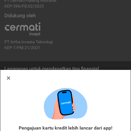
PT Cermati Pialang Asuransi
KEP-596/PD.02/2025
Didukung oleh
PT Artha Investa Teknologi
KEP-7/PM.21/2021
Langganan untuk mendapatkan tips finansial
Berlangganan
Disclaimer:
Cermati merupakan penyelenggara agregasi jasa keuangan yang terdaftar di
OJK. Oleh karena itu, produk dan/atau layanan jasa keuangan yang
ditawarkan bukan merupakan produk dan/atau layanan jasa keuangan yang
diterbitkan oleh Cermati dan Cermati tidak bertanggung jawab atas tuntutan
dan risiko terkait produk dan/atau layanan LJK dan/atau pihak yang
Pengajuan kartu kredit lebih lancar dari app!
melakukan kegiatan di sektor jasa keuangan.