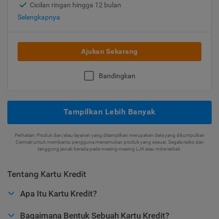
Cicilan ringan hingga 12 bulan
Selengkapnya
Ajukan Sekarang
Bandingkan
Tampilkan Lebih Banyak
Perhatian: Produk dan/atau layanan yang ditampilkan merupakan data yang dikumpulkan
Cermati untuk membantu pengguna menemukan produk yang sesuai. Segala risiko dan
tanggung jawab berada pada masing-masing LJK atau mitra terkait.
Tentang Kartu Kredit
Apa Itu Kartu Kredit?
Bagaimana Bentuk Sebuah Kartu Kredit?