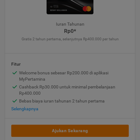
Iuran Tahunan
Rp0*
Gratis 2 tahun pertama, selanjutnya Rp400.000 per tahun
Fitur
Welcome bonus sebesar Rp200.000 di aplikasi
MyPertamina
Cashback Rp30.000 untuk minimal pembelanjaan
Rp400.000
Bebas biaya iuran tahunan 2 tahun pertama
Selengkapnya
Ajukan Sekarang