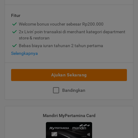
Fitur
Welcome bonus voucher sebesar Rp200.000
2x Livin' poin transaksi di merchant kategori department
store & restoran
Bebas biaya iuran tahunan 2 tahun pertama
Selengkapnya
Ajukan Sekarang
Bandingkan
Mandiri MyPertamina Card