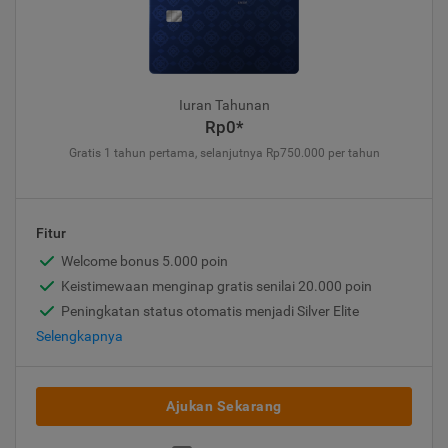
Iuran Tahunan
Rp0*
Gratis 1 tahun pertama, selanjutnya Rp750.000 per tahun
Fitur
Welcome bonus 5.000 poin
Keistimewaan menginap gratis senilai 20.000 poin
Peningkatan status otomatis menjadi Silver Elite
Selengkapnya
Ajukan Sekarang