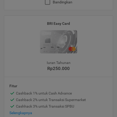
Bandingkan
BRI Easy Card
Iuran Tahunan
Rp250.000
Fitur
Cashback 1% untuk Cash Advance
Cashback 2% untuk Transaksi Supermarket
Cashhack 3% untuk Transaksi SPBU
Selengkapnya