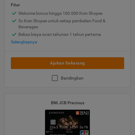
Fitur
Welcome bonus hingga 100.000 Koin Shopee
5x Koin Shopee untuk setiap pembelian Food &
Beverages
Bebas biaya iuran tahunan 1 tahun pertama
Selengkapnya
Ajukan Sekarang
Bandingkan
BNI JCB Precious