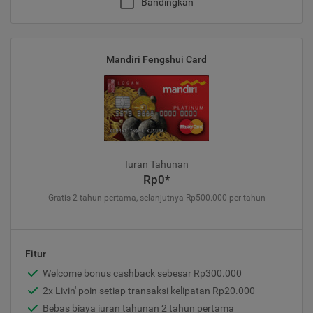
Bandingkan
Mandiri Fengshui Card
Iuran Tahunan
Rp0*
Gratis 2 tahun pertama, selanjutnya Rp500.000 per tahun
Fitur
Welcome bonus cashback sebesar Rp300.000
2x Livin' poin setiap transaksi kelipatan Rp20.000
Bebas biaya iuran tahunan 2 tahun pertama