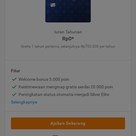
Iuran Tahunan
Rp0*
Gratis 1 tahun pertama, selanjutnya Rp750.000 per tahun
Fitur
Welcome bonus 5.000 poin
Keistimewaan menginap gratis senilai 20.000 poin
Peningkatan status otomatis menjadi Silver Elite
Selengkapnya
Ajukan Sekarang