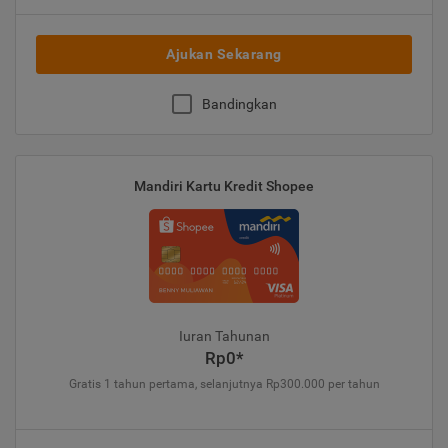
Ajukan Sekarang
Bandingkan
Mandiri Kartu Kredit Shopee
Iuran Tahunan
Rp0*
Gratis 1 tahun pertama, selanjutnya Rp300.000 per tahun