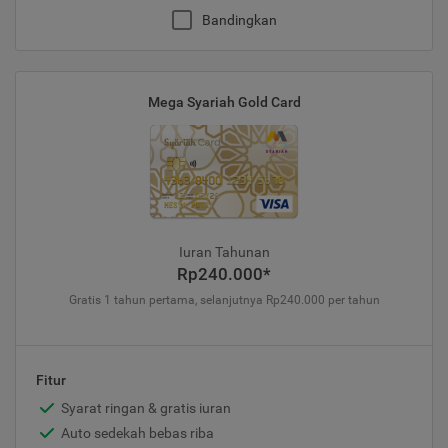
Bandingkan
Mega Syariah Gold Card
Iuran Tahunan
Rp240.000*
Gratis 1 tahun pertama, selanjutnya Rp240.000 per tahun
Fitur
Syarat ringan & gratis iuran
Auto sedekah bebas riba