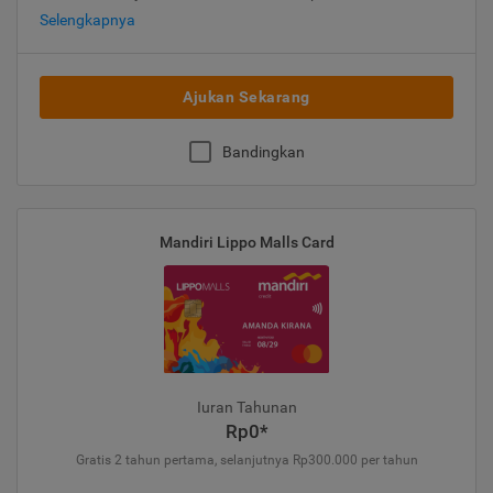
Selengkapnya
Ajukan Sekarang
Bandingkan
Mandiri Lippo Malls Card
Iuran Tahunan
Rp0*
Gratis 2 tahun pertama, selanjutnya Rp300.000 per tahun