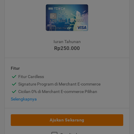
Iuran Tahunan
Rp250.000
Fitur
Fitur Cardless
Signature Program di Merchant E-commerce
Cicilan 0% di Merchant E-commerce Pilihan
Selengkapnya
Ajukan Sekarang