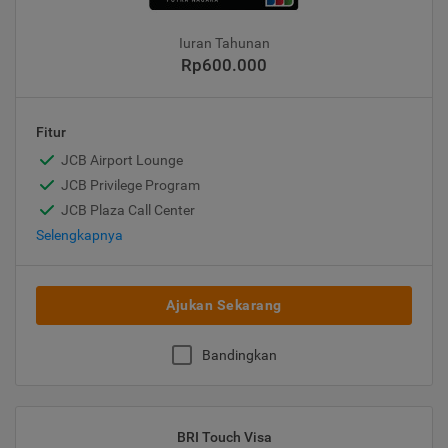
Iuran Tahunan
Rp600.000
Fitur
JCB Airport Lounge
JCB Privilege Program
JCB Plaza Call Center
Selengkapnya
Ajukan Sekarang
Bandingkan
BRI Touch Visa