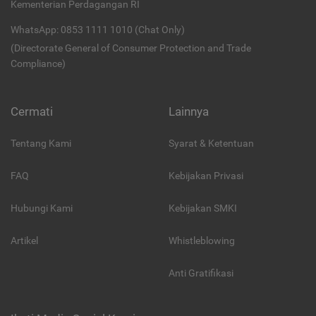
Kementerian Perdagangan RI
WhatsApp: 0853 1111 1010 (Chat Only)
(Directorate General of Consumer Protection and Trade
Compliance)
Cermati
Lainnya
Tentang Kami
Syarat & Ketentuan
FAQ
Kebijakan Privasi
Hubungi Kami
Kebijakan SMKI
Artikel
Whistleblowing
Anti Gratifikasi