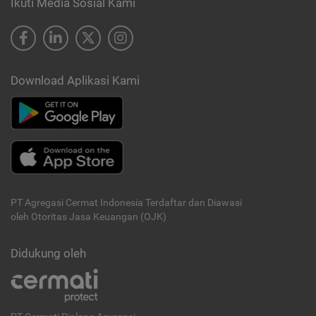
Ikuti Media Sosial Kami
Download Aplikasi Kami
PT Agregasi Cermat Indonesia
Terdaftar dan Diawasi
oleh Otoritas Jasa Keuangan (OJK)
Didukung oleh