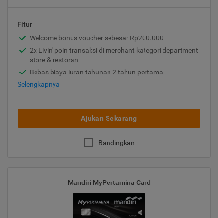
Fitur
Welcome bonus voucher sebesar Rp200.000
2x Livin' poin transaksi di merchant kategori department
store & restoran
Bebas biaya iuran tahunan 2 tahun pertama
Selengkapnya
Ajukan Sekarang
Bandingkan
Mandiri MyPertamina Card