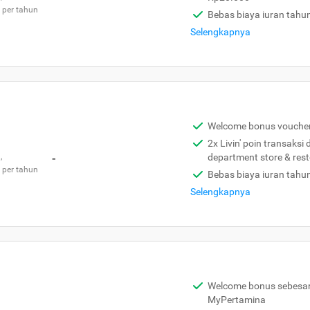
 per tahun
Bebas biaya iuran tahu
Selengkapnya
Welcome bonus vouche
2x Livin' poin transaksi
,
-
department store & res
 per tahun
Bebas biaya iuran tahu
Selengkapnya
Welcome bonus sebesar 
MyPertamina