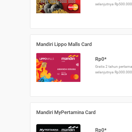
selanjutnya Rp500.000
Mandiri Lippo Malls Card
Rp0*
Gratis 2 tahun pertama
selanjutnya Rp300.000
Mandiri MyPertamina Card
Rp0*