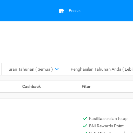
Produk
Iuran Tahunan
( Semua )
Penghasilan Tahunan Anda
( Leb
Cashback
Fitur
Fasilitas cicilan tetap
BNI Rewards Point
-