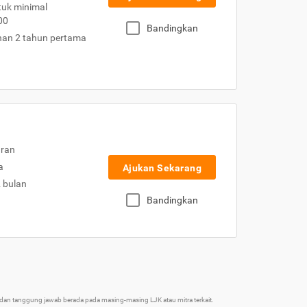
uk minimal
00
Bandingkan
nan 2 tahun pertama
uran
a
Ajukan Sekarang
2 bulan
Bandingkan
an tanggung jawab berada pada masing-masing LJK atau mitra terkait.