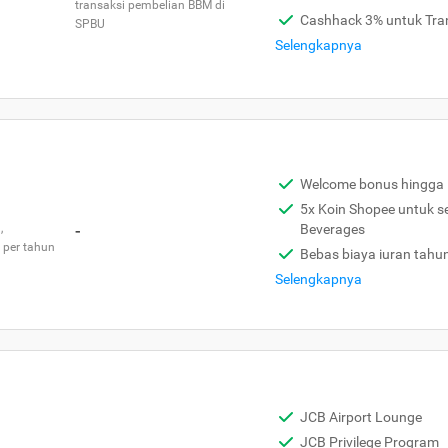
transaksi pembelian BBM di
Cashhack 3% untuk Tra
SPBU
Selengkapnya
Welcome bonus hingga 
5x Koin Shopee untuk s
,
-
Beverages
 per tahun
Bebas biaya iuran tahu
Selengkapnya
JCB Airport Lounge
JCB Privilege Program