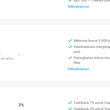
Rp2.500 = 1 reward poi
Selengkapnya
Welcome bonus 5.000 p
Keistimewaan menginap 
poin
,
-
Peningkatan status otom
 per tahun
Elite
Selengkapnya
Cashback 1% untuk Ca
3%
Cashback 2% untuk Tra