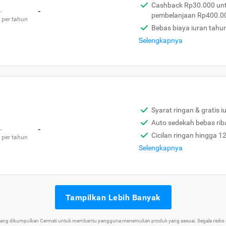
Cashback Rp30.000 unt
,
-
pembelanjaan Rp400.0
 per tahun
Bebas biaya iuran tahu
Selengkapnya
Syarat ringan & gratis i
Auto sedekah bebas rib
,
-
Cicilan ringan hingga 1
 per tahun
Selengkapnya
Tampilkan Lebih Banyak
 yang dikumpulkan Cermati untuk membantu pengguna menemukan produk yang sesuai. Segala risiko d