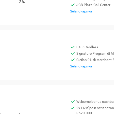
3%
JCB Plaza Call Center
Selengkapnya
Fitur Cardless
Signature Program di 
-
Cicilan 0% di Merchant
Selengkapnya
Welcome bonus cashba
2x Livin' poin setiap tra
,
-
Rp20.000