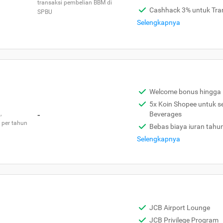
transaksi pembelian BBM di
Cashhack 3% untuk Tra
SPBU
Selengkapnya
Welcome bonus hingga 
5x Koin Shopee untuk s
,
-
Beverages
 per tahun
Bebas biaya iuran tahu
Selengkapnya
JCB Airport Lounge
JCB Privilege Program