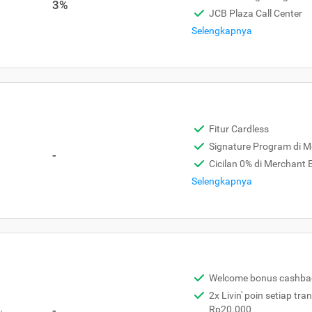
3%
JCB Plaza Call Center
Selengkapnya
Fitur Cardless
Signature Program di 
-
Cicilan 0% di Merchant
Selengkapnya
Welcome bonus cashba
2x Livin' poin setiap tra
,
-
Rp20.000