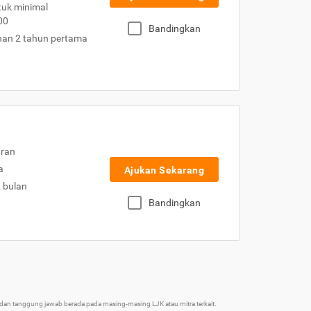
uk minimal
00
Bandingkan
nan 2 tahun pertama
uran
a
Ajukan Sekarang
2 bulan
Bandingkan
an tanggung jawab berada pada masing-masing LJK atau mitra terkait.