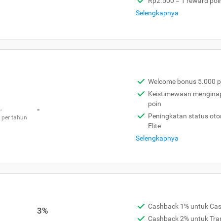
Rp2.500 = 1 reward poi
Selengkapnya
Welcome bonus 5.000 p
Keistimewaan menginap 
poin
,
-
Peningkatan status otom
 per tahun
Elite
Selengkapnya
Cashback 1% untuk Ca
3%
Cashback 2% untuk Tra