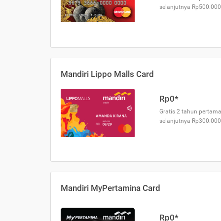
selanjutnya Rp500.000
Mandiri Lippo Malls Card
Rp0*
Gratis 2 tahun pertama
selanjutnya Rp300.000
Mandiri MyPertamina Card
Rp0*