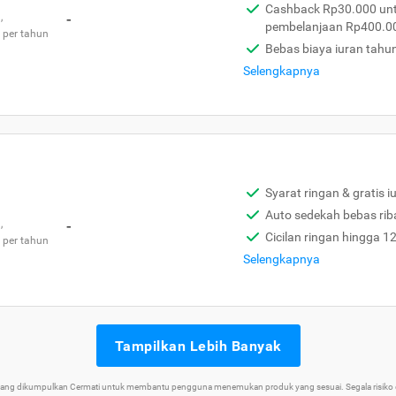
Cashback Rp30.000 unt
,
-
pembelanjaan Rp400.0
 per tahun
Bebas biaya iuran tahu
Selengkapnya
Syarat ringan & gratis i
Auto sedekah bebas rib
,
-
Cicilan ringan hingga 1
 per tahun
Selengkapnya
Tampilkan Lebih Banyak
 yang dikumpulkan Cermati untuk membantu pengguna menemukan produk yang sesuai. Segala risiko d