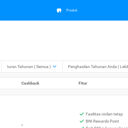
Produk
Iuran Tahunan
( Semua )
Penghasilan Tahunan Anda
( Leb
Cashback
Fitur
Fasilitas cicilan tetap
BNI Rewards Point
-