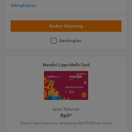
Selengkapnya
Ajukan Sekarang
Bandingkan
Mandiri Lippo Malls Card
Iuran Tahunan
Rp0*
Gratis 2 tahun pertama, selanjutnya Rp300.000 per tahun