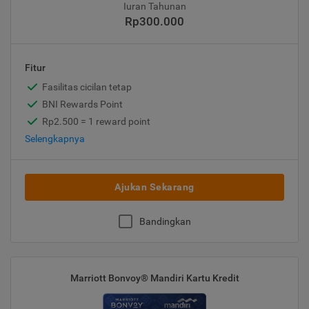
Iuran Tahunan
Rp300.000
Fitur
Fasilitas cicilan tetap
BNI Rewards Point
Rp2.500 = 1 reward point
Selengkapnya
Ajukan Sekarang
Bandingkan
Marriott Bonvoy® Mandiri Kartu Kredit