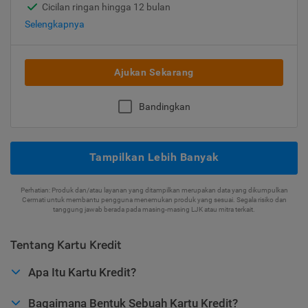
Cicilan ringan hingga 12 bulan
Selengkapnya
Ajukan Sekarang
Bandingkan
Tampilkan Lebih Banyak
Perhatian: Produk dan/atau layanan yang ditampilkan merupakan data yang dikumpulkan
Cermati untuk membantu pengguna menemukan produk yang sesuai. Segala risiko dan
tanggung jawab berada pada masing-masing LJK atau mitra terkait.
Tentang Kartu Kredit
Apa Itu Kartu Kredit?
Bagaimana Bentuk Sebuah Kartu Kredit?