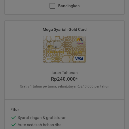
Bandingkan
Mega Syariah Gold Card
Iuran Tahunan
Rp240.000*
Gratis 1 tahun pertama, selanjutnya Rp240.000 per tahun
Fitur
Syarat ringan & gratis iuran
Auto sedekah bebas riba