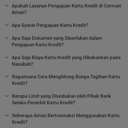
Apakah Layanan Pengajuan Kartu Kredit di Cermati
Aman?
Apa Syarat Pengajuan Kartu Kredit?
Apa Saja Dokumen yang Diperlukan dalam
Pengajuan Kartu Kredit?
Apa Saja Biaya Kartu Kredit yang Dibebankan pada
Nasabah?
Bagaimana Cara Menghitung Bunga Tagihan Kartu
Kredit?
Berapa Limit yang Disediakan oleh Pihak Bank
Selaku Penerbit Kartu Kredit?
Seberapa Aman Bertransaksi Menggunakan Kartu
Kredit?