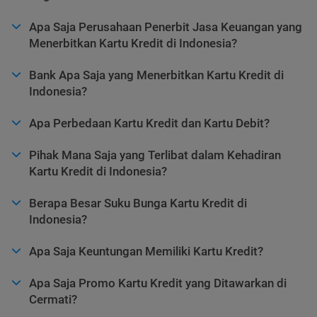
Apa Saja Perusahaan Penerbit Jasa Keuangan yang
Menerbitkan Kartu Kredit di Indonesia?
Bank Apa Saja yang Menerbitkan Kartu Kredit di
Indonesia?
Apa Perbedaan Kartu Kredit dan Kartu Debit?
Pihak Mana Saja yang Terlibat dalam Kehadiran
Kartu Kredit di Indonesia?
Berapa Besar Suku Bunga Kartu Kredit di
Indonesia?
Apa Saja Keuntungan Memiliki Kartu Kredit?
Apa Saja Promo Kartu Kredit yang Ditawarkan di
Cermati?