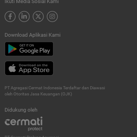
Ikuti Media Sosial Kami
Download Aplikasi Kami
PT Agregasi Cermat Indonesia
Terdaftar dan Diawasi
oleh Otoritas Jasa Keuangan (OJK)
Didukung oleh