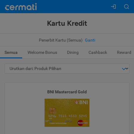
Kartu Kredit
Penerbit Kartu (Semua)
Ganti
Semua
Welcome Bonus
Dining
Cashback
Reward
BNI Mastercard Gold