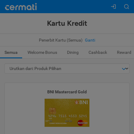
Kartu Kredit
Penerbit Kartu (Semua)
Ganti
Semua
Welcome Bonus
Dining
Cashback
Reward
BNI Mastercard Gold