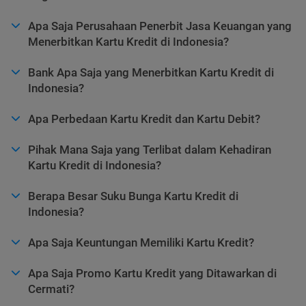
Apa Saja Perusahaan Penerbit Jasa Keuangan yang
Menerbitkan Kartu Kredit di Indonesia?
Bank Apa Saja yang Menerbitkan Kartu Kredit di
Indonesia?
Apa Perbedaan Kartu Kredit dan Kartu Debit?
Pihak Mana Saja yang Terlibat dalam Kehadiran
Kartu Kredit di Indonesia?
Berapa Besar Suku Bunga Kartu Kredit di
Indonesia?
Apa Saja Keuntungan Memiliki Kartu Kredit?
Apa Saja Promo Kartu Kredit yang Ditawarkan di
Cermati?