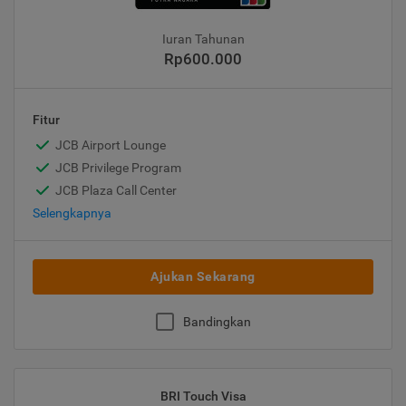
Iuran Tahunan
Rp600.000
Fitur
JCB Airport Lounge
JCB Privilege Program
JCB Plaza Call Center
Selengkapnya
Ajukan Sekarang
Bandingkan
BRI Touch Visa