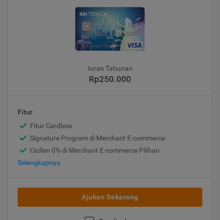
Iuran Tahunan
Rp250.000
Fitur
Fitur Cardless
Signature Program di Merchant E-commerce
Cicilan 0% di Merchant E-commerce Pilihan
Selengkapnya
Ajukan Sekarang