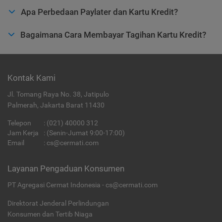
Apa Perbedaan Paylater dan Kartu Kredit?
Bagaimana Cara Membayar Tagihan Kartu Kredit?
Kontak Kami
Jl. Tomang Raya No. 38, Jatipulo
Palmerah, Jakarta Barat 11430
Telepon
:
(021) 40000 312
Jam Kerja
: (Senin-Jumat 9:00-17:00)
Email
:
cs@cermati.com
Layanan Pengaduan Konsumen
PT Agregasi Cermat Indonesia - cs@cermati.com
Direktorat Jenderal Perlindungan
Konsumen dan Tertib Niaga