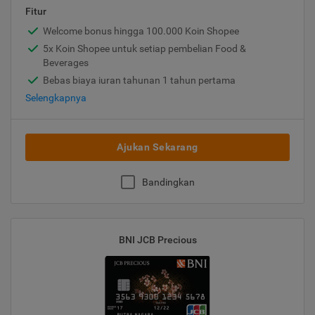
Fitur
Welcome bonus hingga 100.000 Koin Shopee
5x Koin Shopee untuk setiap pembelian Food &
Beverages
Bebas biaya iuran tahunan 1 tahun pertama
Selengkapnya
Ajukan Sekarang
Bandingkan
BNI JCB Precious