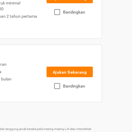
uk minimal
00
Bandingkan
nan 2 tahun pertama
uran
a
Ajukan Sekarang
2 bulan
Bandingkan
an tanggung jawab berada pada masing-masing LJK atau mitra terkait.