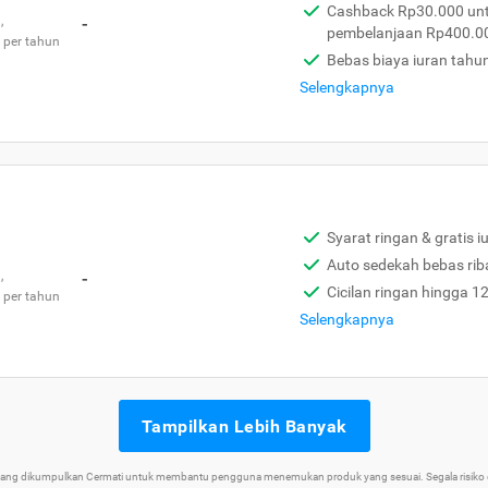
Cashback Rp30.000 unt
,
-
pembelanjaan Rp400.0
 per tahun
Bebas biaya iuran tahu
Selengkapnya
Syarat ringan & gratis i
Auto sedekah bebas rib
,
-
Cicilan ringan hingga 1
 per tahun
Selengkapnya
Tampilkan Lebih Banyak
 yang dikumpulkan Cermati untuk membantu pengguna menemukan produk yang sesuai. Segala risiko d