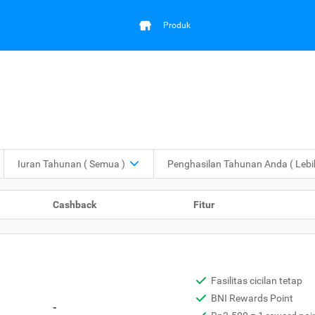
Produk
Iuran Tahunan
( Semua )
Penghasilan Tahunan Anda
( Leb
Cashback
Fitur
Fasilitas cicilan tetap
BNI Rewards Point
-