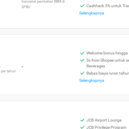
transaksi pembelian BBM di
Cashhack 3% untuk Tra
SPBU
Selengkapnya
Welcome bonus hingga 
5x Koin Shopee untuk s
,
-
Beverages
 per tahun
Bebas biaya iuran tahu
Selengkapnya
JCB Airport Lounge
JCB Privilege Program