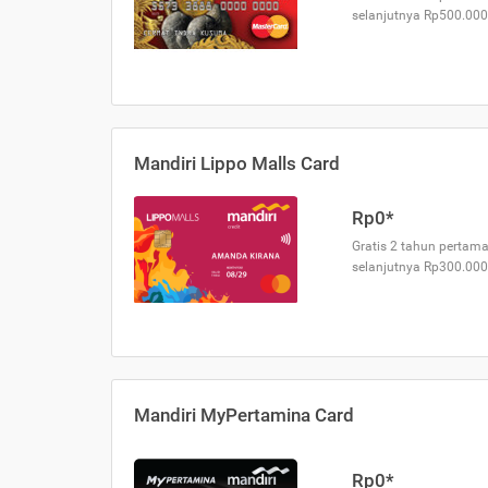
selanjutnya Rp500.000
Mandiri Lippo Malls Card
Rp0*
Gratis 2 tahun pertama
selanjutnya Rp300.000
Mandiri MyPertamina Card
Rp0*