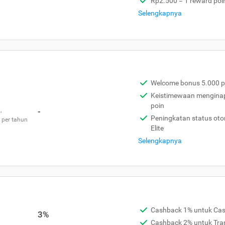
Rp2.500 = 1 reward poi
Selengkapnya
Welcome bonus 5.000 p
Keistimewaan menginap 
poin
,
-
Peningkatan status otom
 per tahun
Elite
Selengkapnya
Cashback 1% untuk Ca
3%
Cashback 2% untuk Tra