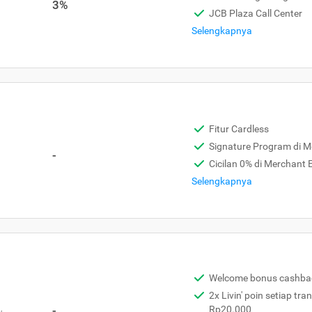
3%
JCB Plaza Call Center
Selengkapnya
Fitur Cardless
Signature Program di 
-
Cicilan 0% di Merchant
Selengkapnya
Welcome bonus cashba
2x Livin' poin setiap tra
,
-
Rp20.000