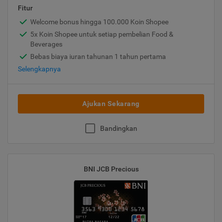
Fitur
Welcome bonus hingga 100.000 Koin Shopee
5x Koin Shopee untuk setiap pembelian Food &
Beverages
Bebas biaya iuran tahunan 1 tahun pertama
Selengkapnya
Ajukan Sekarang
Bandingkan
BNI JCB Precious