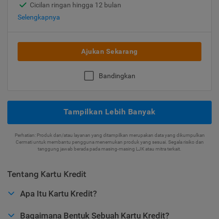
Cicilan ringan hingga 12 bulan
Selengkapnya
Ajukan Sekarang
Bandingkan
Tampilkan Lebih Banyak
Perhatian: Produk dan/atau layanan yang ditampilkan merupakan data yang dikumpulkan
Cermati untuk membantu pengguna menemukan produk yang sesuai. Segala risiko dan
tanggung jawab berada pada masing-masing LJK atau mitra terkait.
Tentang Kartu Kredit
Apa Itu Kartu Kredit?
Bagaimana Bentuk Sebuah Kartu Kredit?