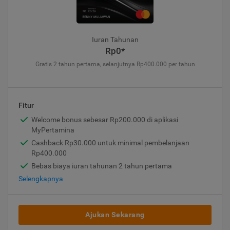
Iuran Tahunan
Rp0*
Gratis 2 tahun pertama, selanjutnya Rp400.000 per tahun
Fitur
Welcome bonus sebesar Rp200.000 di aplikasi
MyPertamina
Cashback Rp30.000 untuk minimal pembelanjaan
Rp400.000
Bebas biaya iuran tahunan 2 tahun pertama
Selengkapnya
Ajukan Sekarang