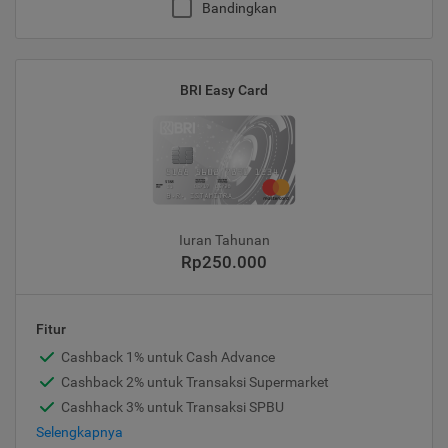
Bandingkan
BRI Easy Card
Iuran Tahunan
Rp250.000
Fitur
Cashback 1% untuk Cash Advance
Cashback 2% untuk Transaksi Supermarket
Cashhack 3% untuk Transaksi SPBU
Selengkapnya