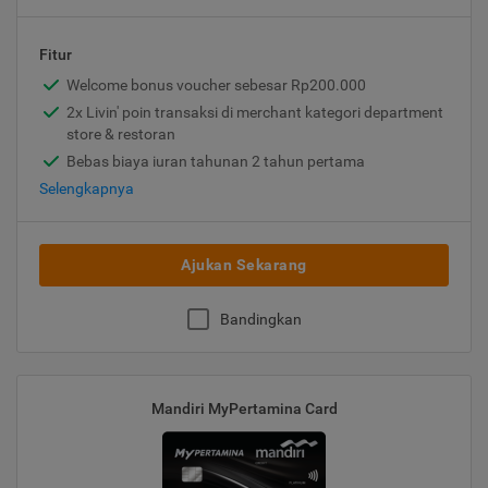
Fitur
Welcome bonus voucher sebesar Rp200.000
2x Livin' poin transaksi di merchant kategori department
store & restoran
Bebas biaya iuran tahunan 2 tahun pertama
Selengkapnya
Ajukan Sekarang
Bandingkan
Mandiri MyPertamina Card