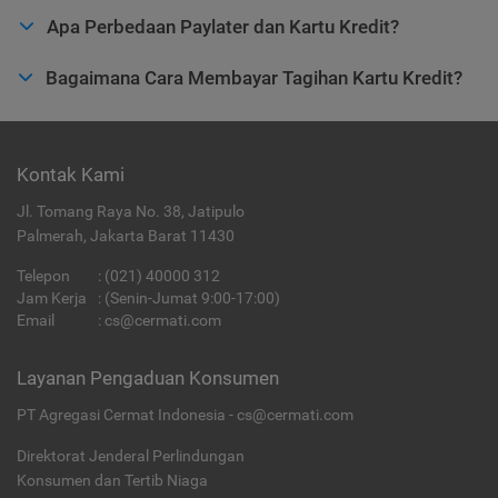
Apa Perbedaan Paylater dan Kartu Kredit?
Bagaimana Cara Membayar Tagihan Kartu Kredit?
Kontak Kami
Jl. Tomang Raya No. 38, Jatipulo
Palmerah, Jakarta Barat 11430
Telepon
:
(021) 40000 312
Jam Kerja
: (Senin-Jumat 9:00-17:00)
Email
:
cs@cermati.com
Layanan Pengaduan Konsumen
PT Agregasi Cermat Indonesia - cs@cermati.com
Direktorat Jenderal Perlindungan
Konsumen dan Tertib Niaga