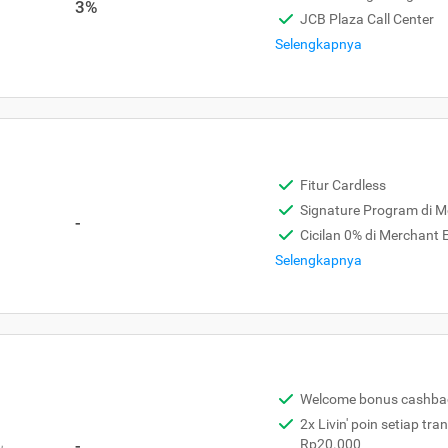
3%
JCB Plaza Call Center
Selengkapnya
Fitur Cardless
Signature Program di 
-
Cicilan 0% di Merchant
Selengkapnya
Welcome bonus cashba
2x Livin' poin setiap tra
,
-
Rp20.000