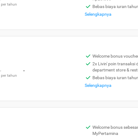
 per tahun
Bebas biaya iuran tahu
Selengkapnya
Welcome bonus vouche
2x Livin' poin transaksi
,
-
department store & res
 per tahun
Bebas biaya iuran tahu
Selengkapnya
Welcome bonus sebesar 
MyPertamina