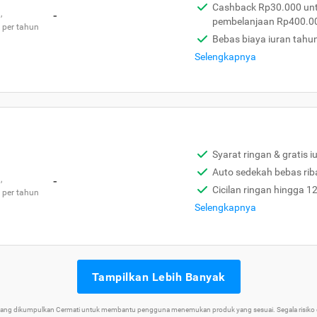
Cashback Rp30.000 unt
,
-
pembelanjaan Rp400.0
 per tahun
Bebas biaya iuran tahu
Selengkapnya
Syarat ringan & gratis i
Auto sedekah bebas rib
,
-
Cicilan ringan hingga 1
 per tahun
Selengkapnya
Tampilkan Lebih Banyak
 yang dikumpulkan Cermati untuk membantu pengguna menemukan produk yang sesuai. Segala risiko d