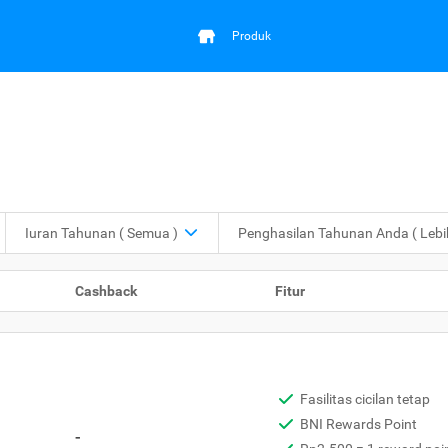
Produk
Iuran Tahunan
( Semua )
Penghasilan Tahunan Anda
( Leb
Cashback
Fitur
Fasilitas cicilan tetap
BNI Rewards Point
-