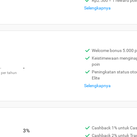
Rp2.500 = 1 reward poi
Selengkapnya
Welcome bonus 5.000 p
Keistimewaan menginap 
poin
,
-
Peningkatan status otom
 per tahun
Elite
Selengkapnya
Cashback 1% untuk Ca
3%
Cashback 2% untuk Tra