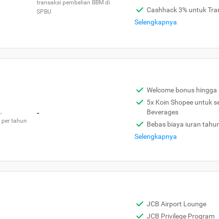
transaksi pembelian BBM di
Cashhack 3% untuk Tra
SPBU
Selengkapnya
Welcome bonus hingga 
5x Koin Shopee untuk s
,
-
Beverages
 per tahun
Bebas biaya iuran tahu
Selengkapnya
JCB Airport Lounge
JCB Privilege Program