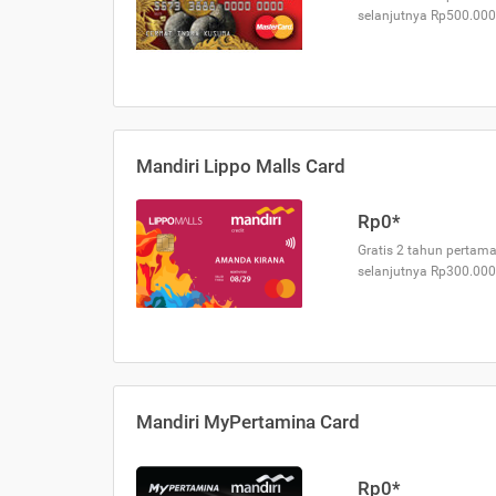
selanjutnya Rp500.000
Mandiri Lippo Malls Card
Rp0*
Gratis 2 tahun pertama
selanjutnya Rp300.000
Mandiri MyPertamina Card
Rp0*