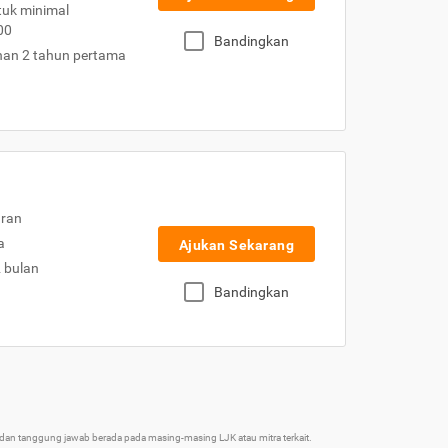
uk minimal
00
Bandingkan
nan 2 tahun pertama
uran
a
Ajukan Sekarang
2 bulan
Bandingkan
an tanggung jawab berada pada masing-masing LJK atau mitra terkait.