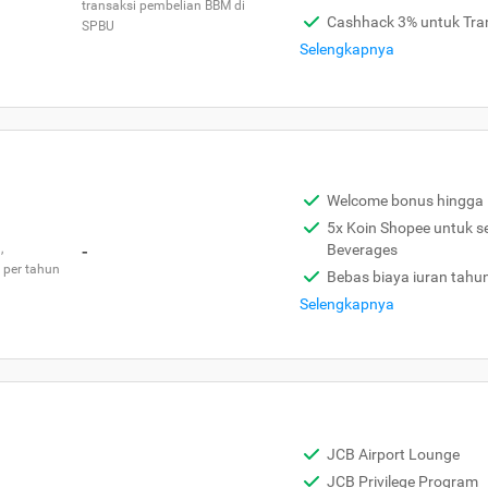
transaksi pembelian BBM di
Cashhack 3% untuk Tra
SPBU
Selengkapnya
Welcome bonus hingga 
5x Koin Shopee untuk s
,
-
Beverages
 per tahun
Bebas biaya iuran tahu
Selengkapnya
JCB Airport Lounge
JCB Privilege Program