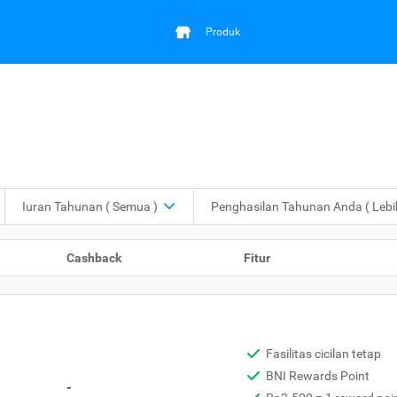
Produk
Iuran Tahunan
( Semua )
Penghasilan Tahunan Anda
( Leb
Cashback
Fitur
Fasilitas cicilan tetap
BNI Rewards Point
-