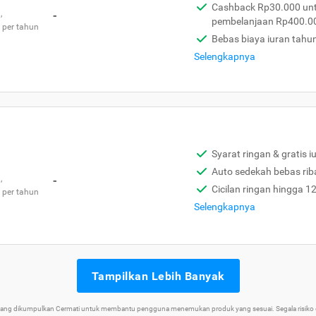
Cashback Rp30.000 unt
,
-
pembelanjaan Rp400.0
 per tahun
Bebas biaya iuran tahu
Selengkapnya
Syarat ringan & gratis i
Auto sedekah bebas rib
,
-
Cicilan ringan hingga 1
 per tahun
Selengkapnya
Tampilkan Lebih Banyak
 yang dikumpulkan Cermati untuk membantu pengguna menemukan produk yang sesuai. Segala risiko d