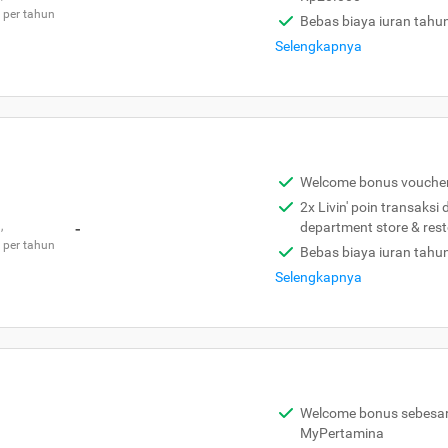
 per tahun
Bebas biaya iuran tahu
Selengkapnya
Welcome bonus vouche
2x Livin' poin transaksi
,
-
department store & res
 per tahun
Bebas biaya iuran tahu
Selengkapnya
Welcome bonus sebesar 
MyPertamina