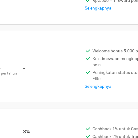
Rp2.500 = 1 reward poi
Selengkapnya
Welcome bonus 5.000 p
Keistimewaan menginap 
poin
,
-
Peningkatan status otom
 per tahun
Elite
Selengkapnya
Cashback 1% untuk Ca
3%
Cashback 2% untuk Tra