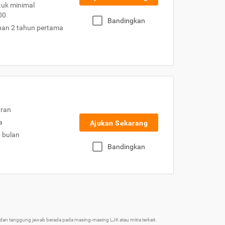
uk minimal
00
Bandingkan
nan 2 tahun pertama
uran
a
Ajukan Sekarang
2 bulan
Bandingkan
an tanggung jawab berada pada masing-masing LJK atau mitra terkait.