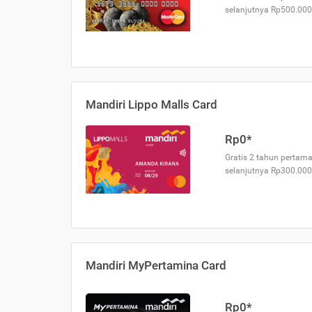
selanjutnya Rp500.000
Mandiri Lippo Malls Card
Rp0*
Gratis 2 tahun pertama
selanjutnya Rp300.000
Mandiri MyPertamina Card
Rp0*