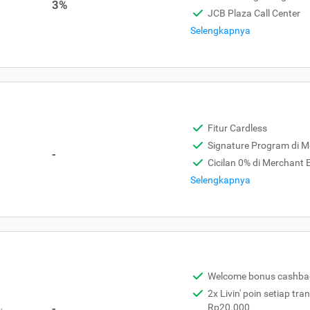
3%
JCB Plaza Call Center
Selengkapnya
Fitur Cardless
Signature Program di 
-
Cicilan 0% di Merchant
Selengkapnya
Welcome bonus cashba
2x Livin' poin setiap tra
,
-
Rp20.000