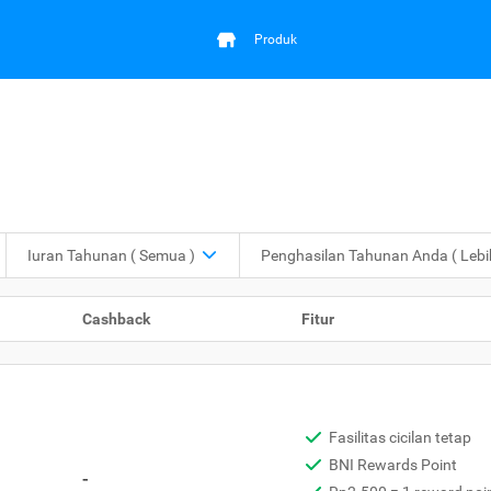
Produk
Iuran Tahunan
( Semua )
Penghasilan Tahunan Anda
( Leb
Cashback
Fitur
Fasilitas cicilan tetap
BNI Rewards Point
-