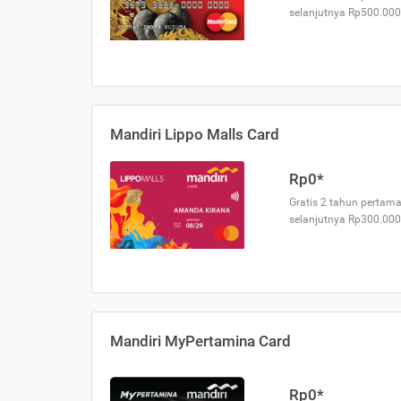
selanjutnya Rp500.000
Mandiri Lippo Malls Card
Rp0*
Gratis 2 tahun pertama
selanjutnya Rp300.000
Mandiri MyPertamina Card
Rp0*