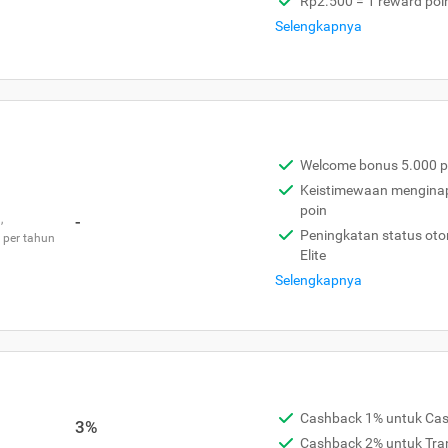
Rp2.500 = 1 reward poi
Selengkapnya
Welcome bonus 5.000 p
Keistimewaan menginap 
poin
,
-
Peningkatan status otom
 per tahun
Elite
Selengkapnya
Cashback 1% untuk Ca
3%
Cashback 2% untuk Tra