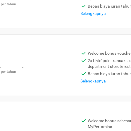
 per tahun
Bebas biaya iuran tahu
Selengkapnya
Welcome bonus vouche
2x Livin' poin transaksi
,
-
department store & res
 per tahun
Bebas biaya iuran tahu
Selengkapnya
Welcome bonus sebesar 
MyPertamina