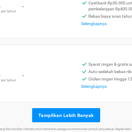
Cashback Rp30.000 unt
,
-
pembelanjaan Rp400.0
 per tahun
Bebas biaya iuran tahu
Selengkapnya
Syarat ringan & gratis i
Auto sedekah bebas rib
,
-
Cicilan ringan hingga 1
 per tahun
Selengkapnya
Tampilkan Lebih Banyak
 yang dikumpulkan Cermati untuk membantu pengguna menemukan produk yang sesuai. Segala risiko d