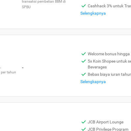
transaksi pembelian BBM di
Cashhack 3% untuk Tra
SPBU
Selengkapnya
Welcome bonus hingga 
5x Koin Shopee untuk s
,
-
Beverages
 per tahun
Bebas biaya iuran tahu
Selengkapnya
JCB Airport Lounge
JCB Privilege Program