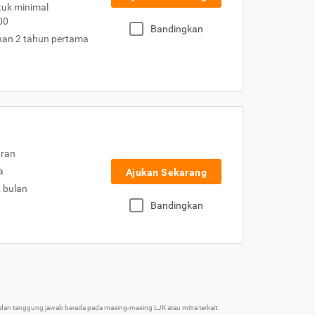
uk minimal
00
Bandingkan
nan 2 tahun pertama
uran
a
Ajukan Sekarang
2 bulan
Bandingkan
an tanggung jawab berada pada masing-masing LJK atau mitra terkait.