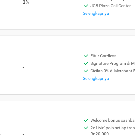
3%
JCB Plaza Call Center
Selengkapnya
Fitur Cardless
Signature Program di 
-
Cicilan 0% di Merchant
Selengkapnya
Welcome bonus cashba
2x Livin' poin setiap tra
,
-
Rp20.000