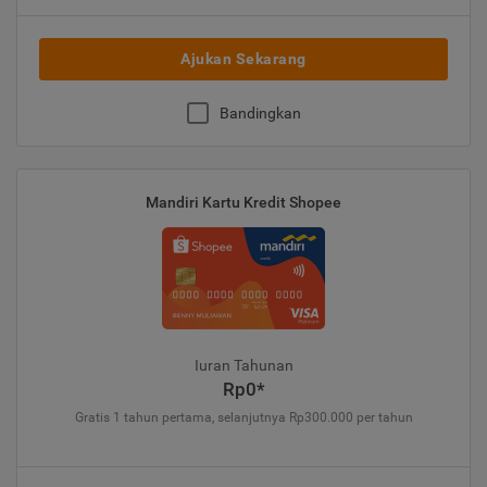
Ajukan Sekarang
Bandingkan
Mandiri Kartu Kredit Shopee
Iuran Tahunan
Rp0*
Gratis 1 tahun pertama, selanjutnya Rp300.000 per tahun