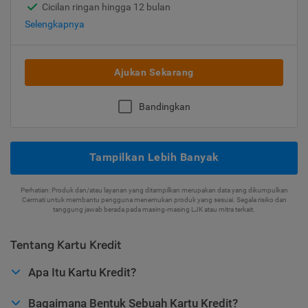
Cicilan ringan hingga 12 bulan
Selengkapnya
Ajukan Sekarang
Bandingkan
Tampilkan Lebih Banyak
Perhatian: Produk dan/atau layanan yang ditampilkan merupakan data yang dikumpulkan
Cermati untuk membantu pengguna menemukan produk yang sesuai. Segala risiko dan
tanggung jawab berada pada masing-masing LJK atau mitra terkait.
Tentang Kartu Kredit
Apa Itu Kartu Kredit?
Bagaimana Bentuk Sebuah Kartu Kredit?