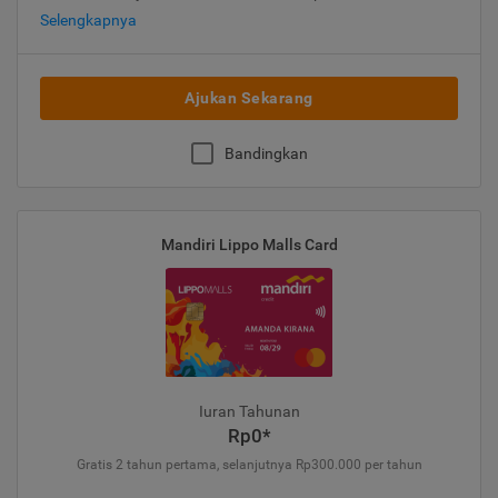
Selengkapnya
Ajukan Sekarang
Bandingkan
Mandiri Lippo Malls Card
Iuran Tahunan
Rp0*
Gratis 2 tahun pertama, selanjutnya Rp300.000 per tahun