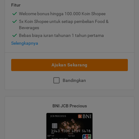
Fitur
Welcome bonus hingga 100.000 Koin Shopee
5x Koin Shopee untuk setiap pembelian Food &
Beverages
Bebas biaya iuran tahunan 1 tahun pertama
Selengkapnya
Ajukan Sekarang
Bandingkan
BNI JCB Precious