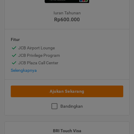
Iuran Tahunan
Rp600.000
Fitur
JCB Airport Lounge
JCB Privilege Program
JCB Plaza Call Center
Selengkapnya
Ajukan Sekarang
Bandingkan
BRI Touch Visa