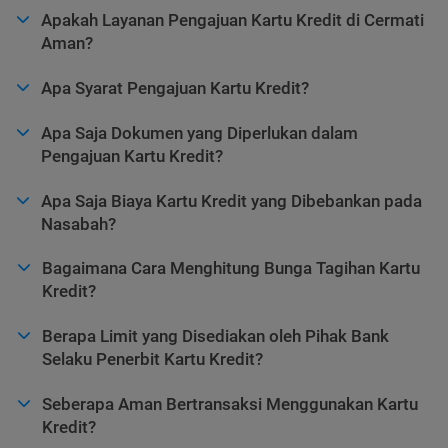
Apakah Layanan Pengajuan Kartu Kredit di Cermati
Aman?
Apa Syarat Pengajuan Kartu Kredit?
Apa Saja Dokumen yang Diperlukan dalam
Pengajuan Kartu Kredit?
Apa Saja Biaya Kartu Kredit yang Dibebankan pada
Nasabah?
Bagaimana Cara Menghitung Bunga Tagihan Kartu
Kredit?
Berapa Limit yang Disediakan oleh Pihak Bank
Selaku Penerbit Kartu Kredit?
Seberapa Aman Bertransaksi Menggunakan Kartu
Kredit?