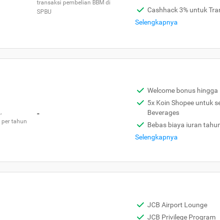
transaksi pembelian BBM di
Cashhack 3% untuk Tra
SPBU
Selengkapnya
Welcome bonus hingga 
5x Koin Shopee untuk s
,
-
Beverages
 per tahun
Bebas biaya iuran tahu
Selengkapnya
JCB Airport Lounge
JCB Privilege Program