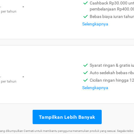
Cashback Rp30.000 unt
,
-
pembelanjaan Rp400.0
 per tahun
Bebas biaya iuran tahu
Selengkapnya
Syarat ringan & gratis i
Auto sedekah bebas rib
,
-
Cicilan ringan hingga 1
 per tahun
Selengkapnya
Tampilkan Lebih Banyak
 yang dikumpulkan Cermati untuk membantu pengguna menemukan produk yang sesuai. Segala risiko d