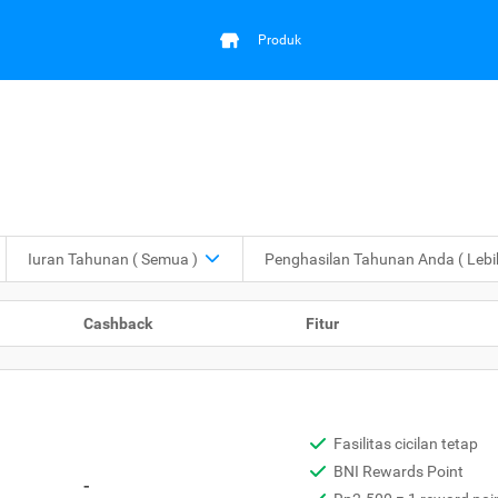
Produk
Iuran Tahunan
( Semua )
Penghasilan Tahunan Anda
( Leb
Cashback
Fitur
Fasilitas cicilan tetap
BNI Rewards Point
-