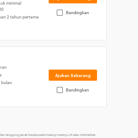
uk minimal
00
Bandingkan
nan 2 tahun pertama
uran
a
Ajukan Sekarang
2 bulan
Bandingkan
an tanggung jawab berada pada masing-masing LJK atau mitra terkait.