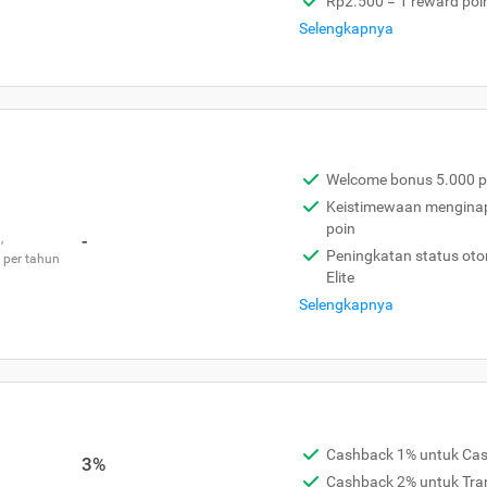
Rp2.500 = 1 reward poi
Selengkapnya
Welcome bonus 5.000 p
Keistimewaan menginap 
poin
,
-
Peningkatan status otom
 per tahun
Elite
Selengkapnya
Cashback 1% untuk Ca
3%
Cashback 2% untuk Tra