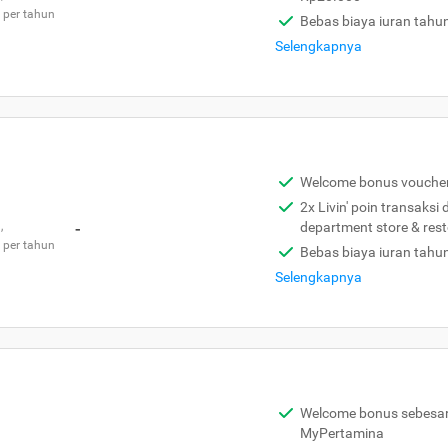
 per tahun
Bebas biaya iuran tahu
Selengkapnya
Welcome bonus vouche
2x Livin' poin transaksi
,
-
department store & res
 per tahun
Bebas biaya iuran tahu
Selengkapnya
Welcome bonus sebesar 
MyPertamina