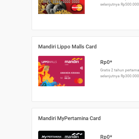
selanjutnya Rp500.000
Mandiri Lippo Malls Card
Rp0*
Gratis 2 tahun pertama
selanjutnya Rp300.000
Mandiri MyPertamina Card
Rp0*