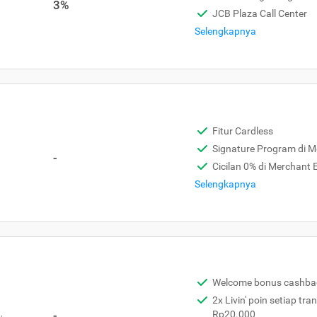
3%
JCB Plaza Call Center
Selengkapnya
Fitur Cardless
Signature Program di 
-
Cicilan 0% di Merchant
Selengkapnya
Welcome bonus cashba
2x Livin' poin setiap tra
,
-
Rp20.000