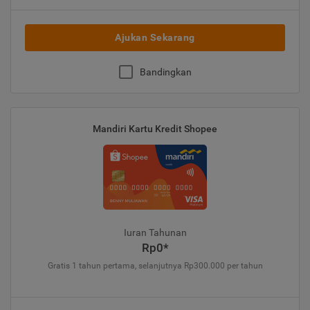
Ajukan Sekarang
Bandingkan
Mandiri Kartu Kredit Shopee
Iuran Tahunan
Rp0*
Gratis 1 tahun pertama, selanjutnya Rp300.000 per tahun