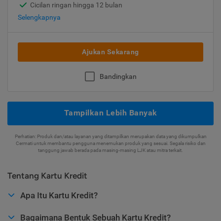
Cicilan ringan hingga 12 bulan
Selengkapnya
Ajukan Sekarang
Bandingkan
Tampilkan Lebih Banyak
Perhatian: Produk dan/atau layanan yang ditampilkan merupakan data yang dikumpulkan
Cermati untuk membantu pengguna menemukan produk yang sesuai. Segala risiko dan
tanggung jawab berada pada masing-masing LJK atau mitra terkait.
Tentang Kartu Kredit
Apa Itu Kartu Kredit?
Bagaimana Bentuk Sebuah Kartu Kredit?