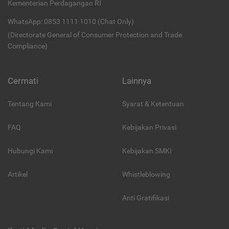
Kementerian Perdagangan RI
WhatsApp: 0853 1111 1010 (Chat Only)
(Directorate General of Consumer Protection and Trade
Compliance)
Cermati
Lainnya
Tentang Kami
Syarat & Ketentuan
FAQ
Kebijakan Privasi
Hubungi Kami
Kebijakan SMKI
Artikel
Whistleblowing
Anti Gratifikasi