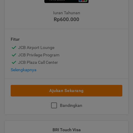
Iuran Tahunan
Rp600.000
Fitur
JCB Airport Lounge
JCB Privilege Program
JCB Plaza Call Center
Selengkapnya
Ajukan Sekarang
Bandingkan
BRI Touch Visa