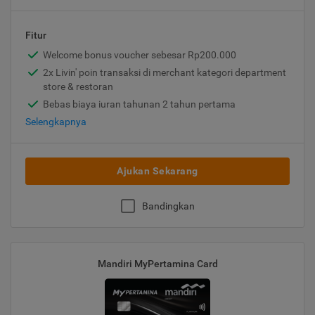
Fitur
Welcome bonus voucher sebesar Rp200.000
2x Livin' poin transaksi di merchant kategori department
store & restoran
Bebas biaya iuran tahunan 2 tahun pertama
Selengkapnya
Ajukan Sekarang
Bandingkan
Mandiri MyPertamina Card