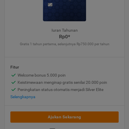
Iuran Tahunan
Rp0*
Gratis 1 tahun pertama, selanjutnya Rp750.000 per tahun
Fitur
Welcome bonus 5.000 poin
Keistimewaan menginap gratis senilai 20.000 poin
Peningkatan status otomatis menjadi Silver Elite
Selengkapnya
Ajukan Sekarang