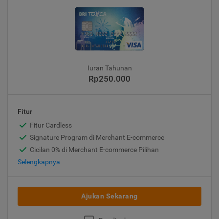
Iuran Tahunan
Rp250.000
Fitur
Fitur Cardless
Signature Program di Merchant E-commerce
Cicilan 0% di Merchant E-commerce Pilihan
Selengkapnya
Ajukan Sekarang