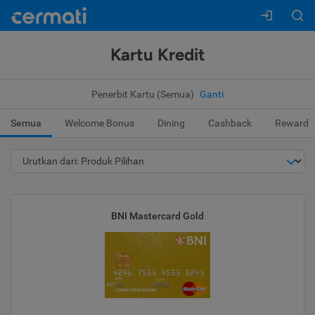
Kartu Kredit
Penerbit Kartu (Semua)
Ganti
Semua
Welcome Bonus
Dining
Cashback
Reward
BNI Mastercard Gold