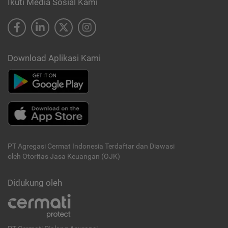
Ikuti Media Sosial Kami
Download Aplikasi Kami
PT Agregasi Cermat Indonesia
Terdaftar dan Diawasi
oleh Otoritas Jasa Keuangan (OJK)
Didukung oleh