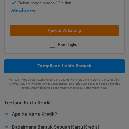
Cicilan ringan hingga 12 bulan
Selengkapnya
Ajukan Sekarang
Bandingkan
Tampilkan Lebih Banyak
Perhatian: Produk dan/atau layanan yang ditampilkan merupakan data yang dikumpulkan
Cermati untuk membantu pengguna menemukan produk yang sesuai. Segala risiko dan
tanggung jawab berada pada masing-masing LJK atau mitra terkait.
Tentang Kartu Kredit
Apa Itu Kartu Kredit?
Bagaimana Bentuk Sebuah Kartu Kredit?