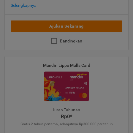
Selengkapnya
Ajukan Sekarang
Bandingkan
Mandiri Lippo Malls Card
Iuran Tahunan
Rp0*
Gratis 2 tahun pertama, selanjutnya Rp300.000 per tahun