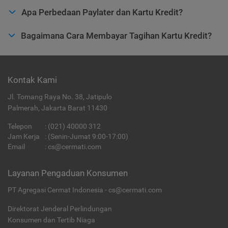
Apa Perbedaan Paylater dan Kartu Kredit?
Bagaimana Cara Membayar Tagihan Kartu Kredit?
Kontak Kami
Jl. Tomang Raya No. 38, Jatipulo
Palmerah, Jakarta Barat 11430
Telepon
:
(021) 40000 312
Jam Kerja
: (Senin-Jumat 9:00-17:00)
Email
:
cs@cermati.com
Layanan Pengaduan Konsumen
PT Agregasi Cermat Indonesia - cs@cermati.com
Direktorat Jenderal Perlindungan
Konsumen dan Tertib Niaga