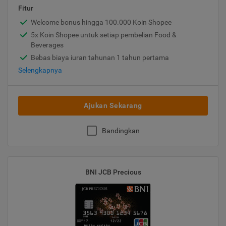
Fitur
Welcome bonus hingga 100.000 Koin Shopee
5x Koin Shopee untuk setiap pembelian Food &
Beverages
Bebas biaya iuran tahunan 1 tahun pertama
Selengkapnya
Ajukan Sekarang
Bandingkan
BNI JCB Precious